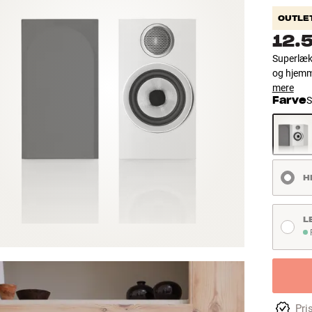
OUTLE
12.
Superlæk
og hjemme
mere
Farve
S
H
L
P
Pri