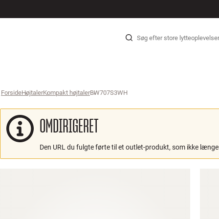
HI-FI
HØJTALER
PLADESPILLER
HØRETELEFONER
SURROUND
TV
SYSTEMER
KABLER
Gå til indhold
Forside
Højtaler
›
Kompakt højtaler
›
BW707S3WH
›
OMDIRIGERET
Den URL du fulgte førte til et outlet-produkt, som ikke længer