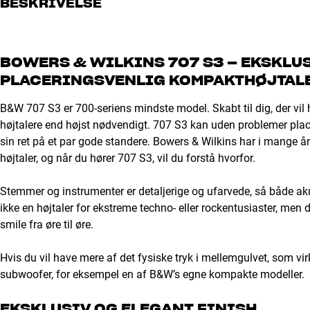
BESKRIVELSE
BOWERS & WILKINS 707 S3 – EKSKLUS
PLACERINGSVENLIG KOMPAKTHØJTALE
B&W 707 S3 er 700-seriens mindste model. Skabt til dig, der vil 
højtalere end højst nødvendigt. 707 S3 kan uden problemer placer
sin ret på et par gode standere. Bowers & Wilkins har i mange å
højtaler, og når du hører 707 S3, vil du forstå hvorfor.
Stemmer og instrumenter er detaljerige og ufarvede, så både akusti
ikke en højtaler for ekstreme techno- eller rockentusiaster, men
smile fra øre til øre.
Hvis du vil have mere af det fysiske tryk i mellemgulvet, som vir
subwoofer, for eksempel en af B&W’s egne kompakte modeller.
EKSKLUSIV OG ELEGANT FINISH