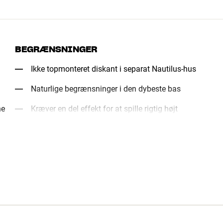
BEGRÆNSNINGER
Ikke topmonteret diskant i separat Nautilus-hus
Naturlige begrænsninger i den dybeste bas
ne
Kræver en del effekt for at spille rigtig højt