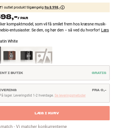
T
1 outlet produkt tilgængelig
fra 8.998,-
598,-
/
PAR
ker kompaktmodel, som vil få smilet frem hos kræsne musik-
bio-entusiaster. Se den, og hør den – så ved du hvorfor!
Læs
atin White
ENT I BUTIK
GRATIS
EVERING
FRA 0,-
På lager. Leveringstid 1-2 hverdage.
Se leveringsmetoder
å lager. Leveringstid 1-2 hverdage
LÆG I KURV
smatch - Vi matcher konkurrenterne