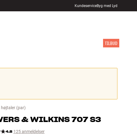
Kundeservice
Byg med Lyd
FIND BUTIK
LOG IND
KURV
INSPIRATION
MÆRKER
NYHEDER
TILBUD
højtaler
(par)
ERS & WILKINS
707 S3
4.8
125 anmeldelser