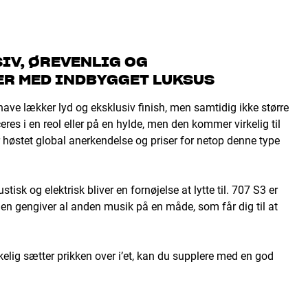
IV, ØREVENLIG OG
R MED INDBYGGET LUKSUS
have lækker lyd og eksklusiv finish, men samtidig ikke større
es i en reol eller på en hylde, men den kommer virkelig til
r høstet global anerkendelse og priser for netop denne type
sk og elektrisk bliver en fornøjelse at lytte til. 707 S3 er
 den gengiver al anden musik på en måde, som får dig til at
kelig sætter prikken over i’et, kan du supplere med en god