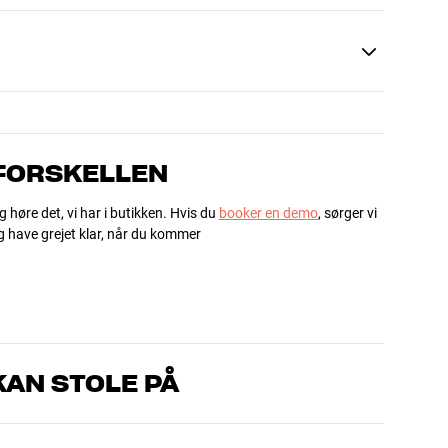
 FORSKELLEN
g høre det, vi har i butikken. Hvis du
booker en demo
, sørger vi
og have grejet klar, når du kommer
AN STOLE PÅ
, som kender produkterne og brænder for den gode lyd til både
drømmer om – så finder vi den løsning, der passer bedst til