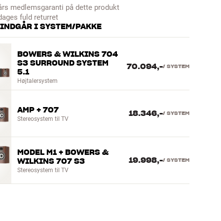
års medlemsgaranti på dette produkt
dages fuld returret
 INDGÅR I SYSTEM/PAKKE
BOWERS & WILKINS 704
S3 SURROUND SYSTEM
70.094,-
/
SYSTEM
5.1
Højtalersystem
AMP + 707
18.346,-
/
SYSTEM
Stereosystem til TV
MODEL M1 + BOWERS &
19.998,-
WILKINS 707 S3
/
SYSTEM
Stereosystem til TV