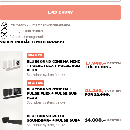
LÆG I KURV
Prismatch - Vi matcher konkurrenterne
30 dages fuld returret
3 års medlemsgaranti
VAREN INDGÅR I SYSTEM/PAKKE
SPAR 7%
BLUESOUND CINEMA MINI
17.946,-
/
SYSTEM
+ PULSE FLEX + PULSE SUB
FØR
19.196,-
PLUS
Soundbar system/pakke
SPAR 6%
BLUESOUND CINEMA +
21.446,-
/
SYSTEM
PULSE FLEX + PULSE SUB
FØR
22.696,-
PLUS
Soundbar system/pakke
BLUESOUND PULSE
14.698,-
SOUNDBAR+ + PULSE SUB+
/
SYSTEM
Soundbar system/pakke