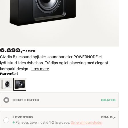
Tilbehør
INSPIRATION
MÆRKER
NYHEDER
6.699,-
/
STK
Giv din Bluesound højtaler, soundbar eller POWERNODE et
TILBUD
lydtilskud i den dybe bas. Trådløs og let placering med elegant
kompakt design.
Læs mere
Farve
Sort
Find Butik
Kundeservice
Log ind
Kundeservice
HENT I BUTIK
GRATIS
Byg med Lyd
LEVERING
FRA 0,-
På lager. Leveringstid 1-2 hverdage.
Se leveringsmetoder
På lager. Leveringstid 1-2 hverdage