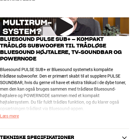
BLUESOUND PULSE SUB+ – KOMPAKT
TRÅDLØS SUBWOOFER TIL TRÅDLØSE
BLUESOUND HØJTALERE, TV-SOUNDBAR OG
POWERNODE
Bluesound PULSE SUB+ er Bluesound systemets kompakte
trådløse subwoofer. Den er primært skabt til at supplere PULSE
SOUNDBAR, hvis du gerne vil have et ekstra tilskud i de dybe toner,
men den kan også bruges sammen med trådløse Bluesound-
højtalere og POWERNODE sammen med et kompakt
højtalersystem. Du får fuldt trådløs funktion, og du klarer også
opsætningen trådløst via Bluesound-appen.
Læs mere
Bluesound PULSE SUB+ er særdeles kompakt designet for en
subwoofer, og med sit flade design giver den dig masser af fleksible
placeringsmuligheder, for eksempel liggende under en sofa eller
TEKNISKE SPECIFIKATIONER