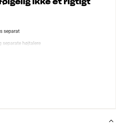
lgelig ikke et rigtigt
es separat
g separate højtalere