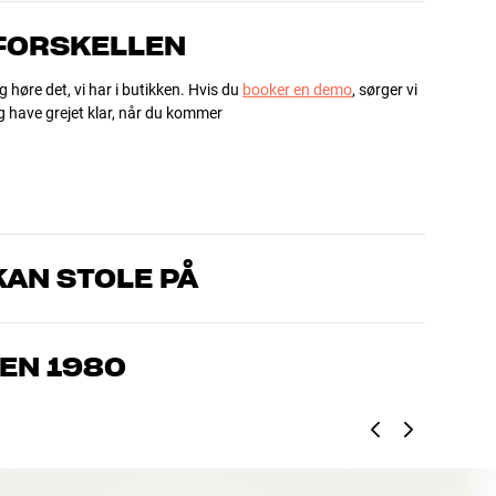
 FORSKELLEN
g høre det, vi har i butikken. Hvis du
booker en demo
, sørger vi
og have grejet klar, når du kommer
AN STOLE PÅ
, som kender produkterne og brænder for den gode lyd til både
drømmer om – så finder vi den løsning, der passer bedst til
EN 1980
jemmebio og TV er håndplukket kvalitet, der er bygget til at
pengepung og miljøet.