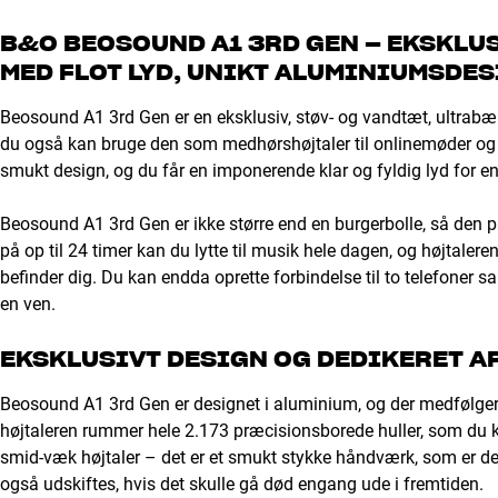
B&O BEOSOUND A1 3RD GEN – EKSKLU
MED FLOT LYD, UNIKT ALUMINIUMSDE
Beosound A1 3rd Gen er en eksklusiv, støv- og vandtæt, ultrabæ
du også kan bruge den som medhørshøjtaler til onlinemøder og op
smukt design, og du får en imponerende klar og fyldig lyd for en
Beosound A1 3rd Gen er ikke større end en burgerbolle, så den pa
på op til 24 timer kan du lytte til musik hele dagen, og højtaleren
befinder dig. Du kan endda oprette forbindelse til to telefoner 
en ven.
EKSKLUSIVT DESIGN OG DEDIKERET A
Beosound A1 3rd Gen er designet i aluminium, og der medfølger
højtaleren rummer hele 2.173 præcisionsborede huller, som du ka
smid-væk højtaler – det er et smukt stykke håndværk, som er desi
også udskiftes, hvis det skulle gå død engang ude i fremtiden.