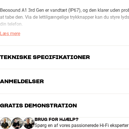
Beosound A1 3rd Gen er vandtæt (IP67), og den klarer uden probl
at tabe den. Via de lettilgængelige trykknapper kan du styre lyds
din telefon.
Læs mere
I B&O’s egen dedikerede app kan du tilpasse lyden, så du får 
forvalgte lydindstillinger, men du kan også selv indstille lyden
batteri, du har tilbage frem for LED-lysene på siden af Bluetooth
TEKNISKE SPECIFIKATIONER
B&O Beosound A1 3rd Gen fås med finish i ægte aluminium (fler
ANMELDELSER
TILSLUTNINGER
T3 review 2025
(Engelsk)
Whathifi 2025
(Engelsk)
Trådløs overførsel
Bluetooth-indgang
Mere fra Bang & Olufsen
PRODUKTDATA
GRATIS DEMONSTRATION
5
Batteri
Ja
4
Batteritid
24
BRUG FOR HJÆLP?
Spørg en af vores passionerede Hi-Fi eksperte
Ladetid
3
3