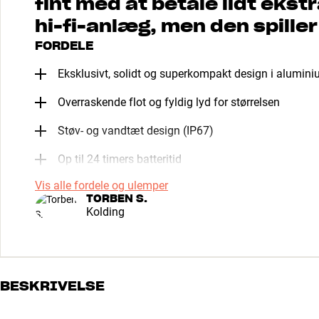
fint med at betale lidt ekstr
hi-fi-anlæg, men den spiller
FORDELE
Eksklusivt, solidt og superkompakt design i alumin
Overraskende flot og fyldig lyd for størrelsen
Støv- og vandtæt design (IP67)
Op til 24 timers batteritid
Vis alle fordele og ulemper
TORBEN S.
Kolding
BESKRIVELSE