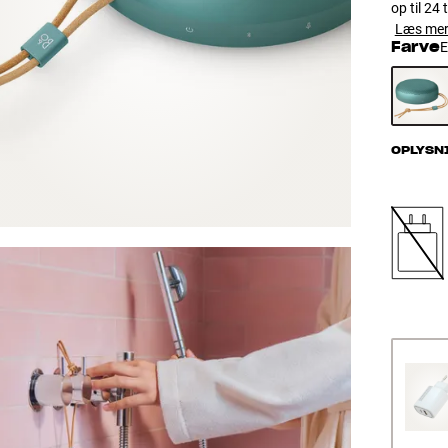
op til 24
Læs me
Farve
E
OPLYSN