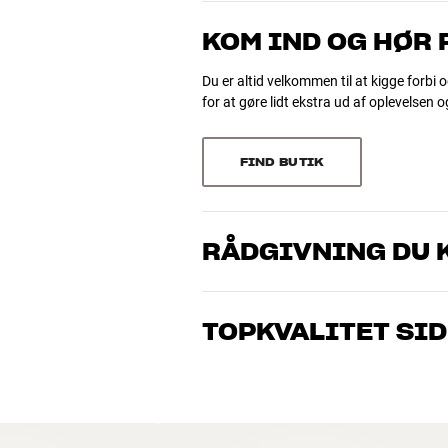
39 anmeldelser
0
KOM IND OG HØR
0
Du er altid velkommen til at kigge forbi o
for at gøre lidt ekstra ud af oplevelsen 
Sorter efter
FIND BUTIK
RÅDGIVNING DU K
Vores medarbejdere er ægte entusiaster
musik og hjemmebio. Fortæl os, hvad du 
TOPKVALITET SID
dig og dit budget
Alle HiFi Klubbens produkter til musik, h
holde i årevis. Det er godt for både din 
BOOK EN EKSPERT