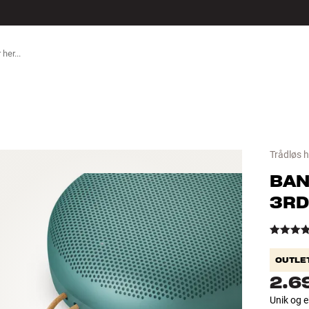
TILBEHØR
Trådløs h
BAN
3RD
OUTLE
2.6
Unik og e