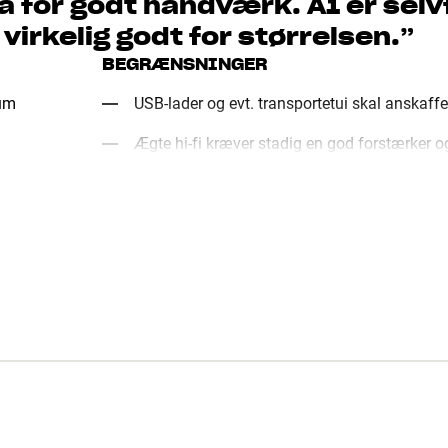
a for godt håndværk. A1 er selvfø
 virkelig godt for størrelsen.
”
BEGRÆNSNINGER
ium
USB-lader og evt. transportetui skal anskaff
Ægte hi-fi kræver stadig en god forstærker o