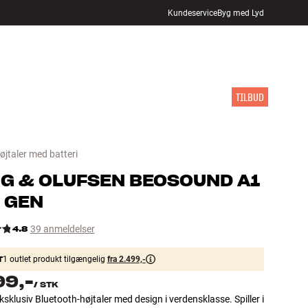
Kundeservice
Byg med Lyd
FIND BUTIK
LOG IND
KURV
INSPIRATION
MÆRKER
NYHEDER
TILBUD
øjtaler med batteri
G & OLUFSEN
BEOSOUND A1
 GEN
4.8
39 anmeldelser
T
1 outlet produkt tilgængelig
fra 2.499,-
99,-
/
STK
ksklusiv Bluetooth-højtaler med design i verdensklasse. Spiller i