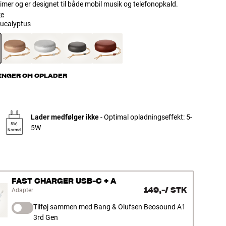
 timer og er designet til både mobil musik og telefonopkald.
re
ucalyptus
INGER OM OPLADER
Lader medfølger ikke
- Optimal opladningseffekt: 5-
5W,
5W
Normal
FAST CHARGER USB-C + A
149,-
/
STK
Adapter
Tilføj sammen med Bang & Olufsen Beosound A1
3rd Gen