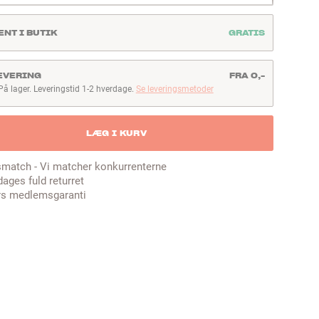
ENT I BUTIK
GRATIS
EVERING
FRA 0,-
På lager. Leveringstid 1-2 hverdage.
Se leveringsmetoder
å lager. Leveringstid 1-2 hverdage
LÆG I KURV
smatch - Vi matcher konkurrenterne
dages fuld returret
rs medlemsgaranti