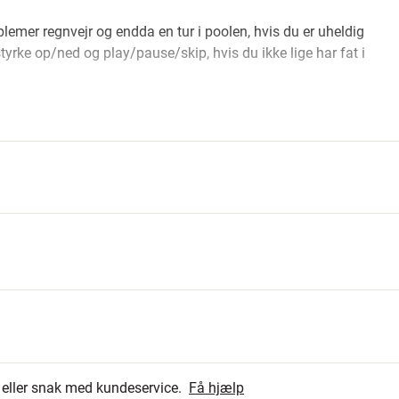
emer regnvejr og endda en tur i poolen, hvis du er uheldig
tyrke op/ned og play/pause/skip, hvis du ikke lige har fat i
den præcis, som du ønsker. Du kan vælge imellem fem
 efter din smag. I appen kan du også se præcist, hvor meget
-højtaleren.
e farver). USB-C ladekabel og bærerem i læder medfølger.
31
4.8
8
r eller snak med kundeservice.
Få hjælp
0