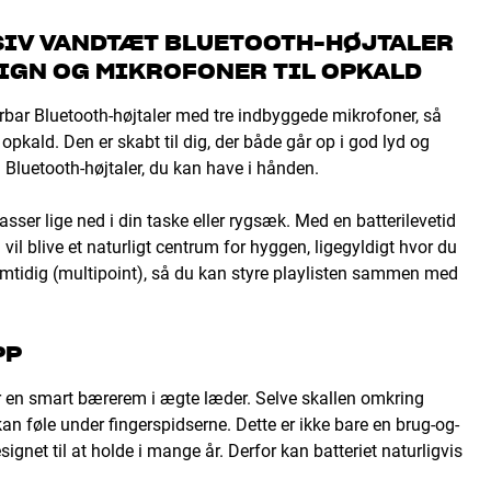
SIV VANDTÆT BLUETOOTH-HØJTALER
SIGN OG MIKROFONER TIL OPKALD
rbar Bluetooth-højtaler med tre indbyggede mikrofoner, så
kald. Den er skabt til dig, der både går op i god lyd og
 Bluetooth-højtaler, du kan have i hånden.
sser lige ned i din taske eller rygsæk. Med en batterilevetid
 vil blive et naturligt centrum for hyggen, ligegyldigt hvor du
samtidig (multipoint), så du kan styre playlisten sammen med
PP
 en smart bærerem i ægte læder. Selve skallen omkring
n føle under fingerspidserne. Dette er ikke bare en brug-og-
gnet til at holde i mange år. Derfor kan batteriet naturligvis