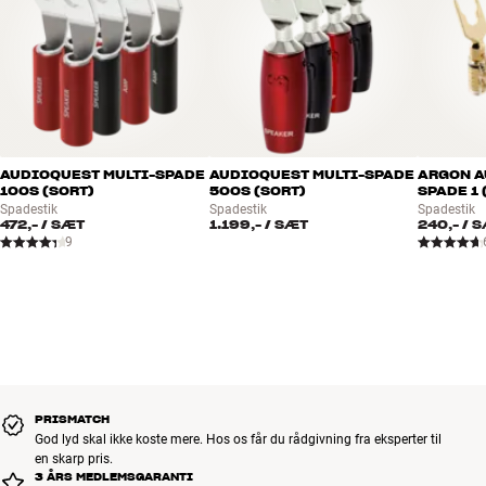
AUDIOQUEST MULTI-SPADE
AUDIOQUEST MULTI-SPADE
ARGON A
100S (SORT)
500S (SORT)
SPADE 1 
Spadestik
Spadestik
Spadestik
472,-
/ SÆT
1.199,-
/ SÆT
240,-
/ 
9
PRISMATCH
God lyd skal ikke koste mere. Hos os får du rådgivning fra eksperter til
en skarp pris.
3 ÅRS MEDLEMSGARANTI