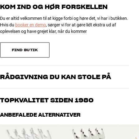
5
GENERELLE EGENSKABER
7
KOM IND OG HØR FORSKELLEN
Spadestik til højtalerkabler
4
1
Du er altid velkommen til at kigge forbi og høre det, vi har i butikken.
Forsølvede kontaktflader (Direct-Silver over Beryllium-Copper)
3
1
Hvis du
booker en demo
, sørger vi for at gøre lidt ekstra ud af
Maksimal kabeltykkelse (ekskl. isolering): 6,6 mm2 / 9AWG
2
0
oplevelsen og have grejet klar, når du kommer
Sælges i sæt af fire styk
1
0
FIND BUTIK
Sorter efter
RÅDGIVNING DU KAN STOLE PÅ
Vores medarbejdere er ægte entusiaster, som kender produkterne
og brænder for den gode lyd til både musik og hjemmebio. Fortæl
TOPKVALITET SIDEN 1980
os, hvad du drømmer om – så finder vi den løsning, der passer
bedst til dig og dit budget
Alle HiFi Klubbens produkter til musik, hjemmebio og TV er
ANBEFALEDE ALTERNATIVER
håndplukket kvalitet, der er bygget til at holde i årevis. Det er godt
for både din pengepung og miljøet.
BOOK EN EKSPERT