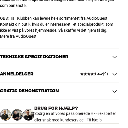
som bananstik.
OBS: HiFi Klubben kan levere hele sortimentet fra AudioQuest.
Kontakt din butik, hvis du er interesseret i et specialprodukt, som
ikke er vist på vores hjemmeside. Så skaffer vi det hjem til dig.
Mere fra AudioQuest
TEKNISKE SPECIFIKATIONER
ANMELDELSER
(
9
)
4.7
DIMENSIONER OG DESIGN
Farve
Grå
Model / Variant
Sort/Rød
GRATIS DEMONSTRATION
4.7
Vægt (kg)
0,15
Vægt emballage (kg)
0,15
BRUG FOR HJÆLP?
7,5 x 2,5 x 21 cm (bredde x højde
9 anmeldelser
Mål (emballage)
Spørg en af vores passionerede Hi-Fi eksperter
x dybde)
eller snak med kundeservice.
Få hjælp