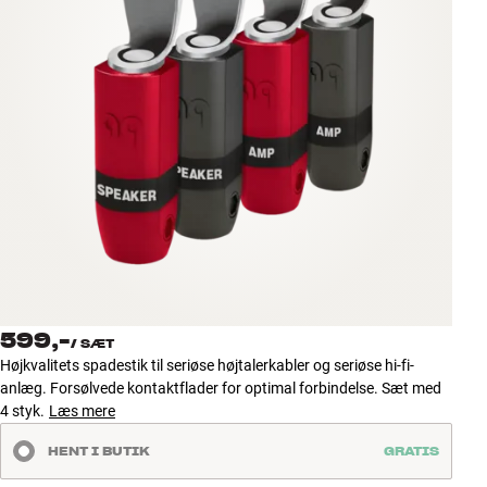
Tilbehør
INSPIRATION
MÆRKER
NYHEDER
TILBUD
Find Butik
Kundeservice
599,-
Log ind
/
SÆT
Kundeservice
Højkvalitets spadestik til seriøse højtalerkabler og seriøse hi-fi-
Byg med Lyd
anlæg. Forsølvede kontaktflader for optimal forbindelse. Sæt med
4 styk.
Læs mere
HENT I BUTIK
GRATIS