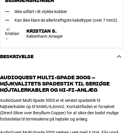
BEGRÆNSNINGER
Ikke udført i ét stykke kobber
Kan ikke klare de allerkraftigste kabeltyper (over 7 mm2)
KRISTIAN S.
København Amager
BESKRIVELSE
AUDIOQUEST MULTI-SPADE 300S –
HØJKVALITETS SPADESTIK TIL SERIØSE
HØJTALERKABLER OG HI-FI-ANLÆG
AudioQuest Multi-Spade 300S er et seriøst spadestik til
højtalerkabler op til 9AWG/6,6mm2. Kontaktfladen er forsølvet
(Direct-Silver over Beryllium-Copper) for at sikre den bedst mulige
forbindelse til terminalerne på højtaler og anlæg.
AudioQuest Multi-Spade 300S sælges i sæt med 4 styk. Fås også