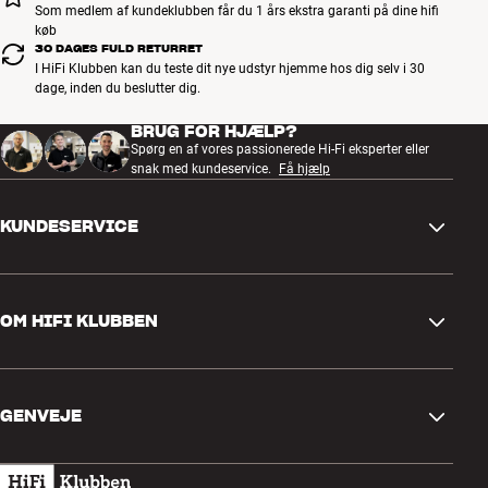
Som medlem af kundeklubben får du 1 års ekstra garanti på dine hifi
køb
30 DAGES FULD RETURRET
I HiFi Klubben kan du teste dit nye udstyr hjemme hos dig selv i 30
dage, inden du beslutter dig.
BRUG FOR HJÆLP?
Spørg en af vores passionerede Hi-Fi eksperter eller
snak med kundeservice.
Få hjælp
KUNDESERVICE
Kontakt os
OM HIFI KLUBBEN
Spørgsmål og svar
Retur og reklamation
Find butik
Fortryd ordre
GENVEJE
Om os
Levering
Kundeklub
Gavekort