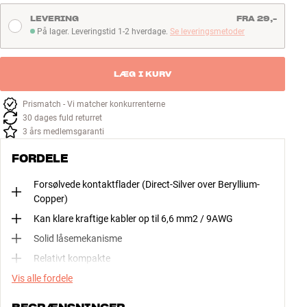
LEVERING
FRA 29,-
På lager. Leveringstid 1-2 hverdage.
Se leveringsmetoder
På lager. Leveringstid 1-2 hverdage
LÆG I KURV
Prismatch - Vi matcher konkurrenterne
30 dages fuld returret
3 års medlemsgaranti
FORDELE
Forsølvede kontaktflader (Direct-Silver over Beryllium-
Copper)
Kan klare kraftige kabler op til 6,6 mm2 / 9AWG
Solid låsemekanisme
Relativt kompakte
Vis alle fordele