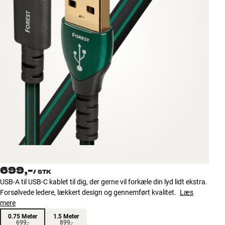
Tilbehør
INSPIRATION
MÆRKER
NYHEDER
TILBUD
Find Butik
Kundeservice
Log ind
699,-
Kundeservice
/
STK
Byg med Lyd
USB-A til USB-C kablet til dig, der gerne vil forkæle din lyd lidt ekstra.
Forsølvede ledere, lækkert design og gennemført kvalitet.
Læs
mere
0.75 Meter
1.5 Meter
699,-
899,-