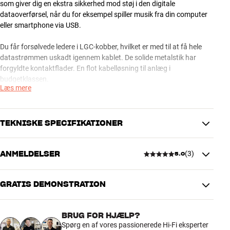
som giver dig en ekstra sikkerhed mod støj i den digitale
dataoverførsel, når du for eksempel spiller musik fra din computer
eller smartphone via USB.
Du får forsølvede ledere i LGC-kobber, hvilket er med til at få hele
datastrømmen uskadt igennem kablet. De solide metalstik har
forgyldte kontaktflader. En flot kabelløsning til anlæg i
budgetklassen.
Læs mere
USB-C er standarden på en række nyere enheder, heriblandt
MacBook, ChromeBook, Pixel, Galaxy, Galaxy Note m.fl. Med dette
kabel kan du overføre data mellem disse enheder og ældre enheder
TEKNISKE SPECIFIKATIONER
med traditionel USB-A port.
ANMELDELSER
(
3
)
5.0
AudioQuest Forest USB-A til USB-C kabel fås i længder fra 0,75 til
PRODUKTDATA
1,5 meter.
Kabellængde (m)
0,75
GRATIS DEMONSTRATION
AudioQuest USB-kabler – fire kabelserier til fire behov
5.0
USB-kabler bruges i hi-fi-sammenhæng især til at overføre digitale
DIMENSIONER OG DESIGN
lydsignaler fra PC/Mac over til en ekstern D/A-konverter (DAC) eller
Farve
Grøn
BRUG FOR HJÆLP?
en forstærker med tilsvarende digital indgang. Med en højkvalitets
3 anmeldelser
Model / Variant
0.75 Meter
Spørg en af vores passionerede Hi-Fi eksperter
musikfil (evt. i 24-bit HD-format) og et godt USB-kabel kan du på