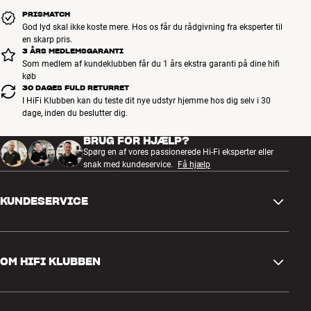
ikke er vist på vores hjemmeside. Så skaffer vi det hjem til dig.
PRISMATCH
God lyd skal ikke koste mere. Hos os får du rådgivning fra eksperter til
Mere fra AudioQuest
en skarp pris.
3 ÅRS MEDLEMSGARANTI
Som medlem af kundeklubben får du 1 års ekstra garanti på dine hifi
køb
30 DAGES FULD RETURRET
I HiFi Klubben kan du teste dit nye udstyr hjemme hos dig selv i 30
dage, inden du beslutter dig.
BRUG FOR HJÆLP?
Spørg en af vores passionerede Hi-Fi eksperter eller
snak med kundeservice.
Få hjælp
KUNDESERVICE
Kontakt os
OM HIFI KLUBBEN
Spørgsmål og svar
Retur og reklamation
Find butik