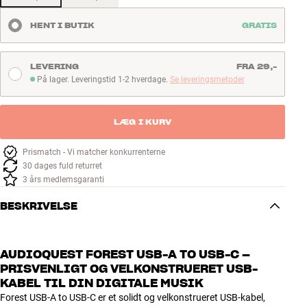
HENT I BUTIK
GRATIS
LEVERING
FRA 29,-
På lager. Leveringstid 1-2 hverdage.
Se leveringsmetoder
På lager. Leveringstid 1-2 hverdage
LÆG I KURV
Prismatch - Vi matcher konkurrenterne
30 dages fuld returret
3 års medlemsgaranti
BESKRIVELSE
AUDIOQUEST FOREST USB-A TO USB-C –
PRISVENLIGT OG VELKONSTRUERET USB-
KABEL TIL DIN DIGITALE MUSIK
Forest USB-A to USB-C er et solidt og velkonstrueret USB-kabel,