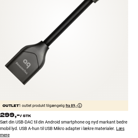
Tilbehør
INSPIRATION
MÆRKER
NYHEDER
TILBUD
Find Butik
Kundeservice
Log ind
Kundeservice
OUTLET
1 outlet produkt tilgængelig
fra 89,-
Byg med Lyd
299,-
/
STK
Sæt din USB-DAC til din Android smartphone og nyd markant bedre
mobil lyd. USB A-hun til USB Mikro adapter i lækre materialer.
Læs
mere