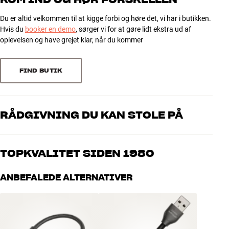
Mål (emballage)
dybde)
4
0
Du er altid velkommen til at kigge forbi og høre det, vi har i butikken.
3
0
Hvis du
booker en demo
, sørger vi for at gøre lidt ekstra ud af
GENERELLE EGENSKABER
2
0
oplevelsen og have grejet klar, når du kommer
USB-forlænger til PC/Mac
1
0
Ledere forsølvet med 5% sølv
Længde: 11,2 cm.
FIND BUTIK
Vægt: 20 gram
Sorter efter
Indgang/udgang: USB-han/USB-hun
Farve: sort
RÅDGIVNING DU KAN STOLE PÅ
Vores medarbejdere er ægte entusiaster, som kender produkterne
og brænder for den gode lyd til både musik og hjemmebio. Fortæl
TOPKVALITET SIDEN 1980
os, hvad du drømmer om – så finder vi den løsning, der passer
bedst til dig og dit budget
Alle HiFi Klubbens produkter til musik, hjemmebio og TV er
ANBEFALEDE ALTERNATIVER
håndplukket kvalitet, der er bygget til at holde i årevis. Det er godt
for både din pengepung og miljøet.
BOOK EN EKSPERT