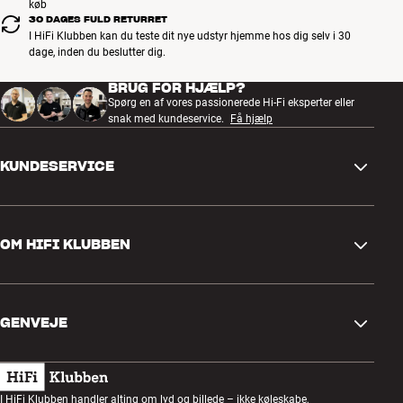
køb
30 DAGES FULD RETURRET
I HiFi Klubben kan du teste dit nye udstyr hjemme hos dig selv i 30
dage, inden du beslutter dig.
BRUG FOR HJÆLP?
Spørg en af vores passionerede Hi-Fi eksperter eller
snak med kundeservice.
Få hjælp
KUNDESERVICE
Kontakt os
OM HIFI KLUBBEN
Spørgsmål og svar
Retur og reklamation
Find butik
Fortryd ordre
GENVEJE
Om os
Levering
Kundeklub
Gavekort
Handelsbetingelser
Lytteaften
I HiFi Klubben handler alting om lyd og billede – ikke køleskabe,