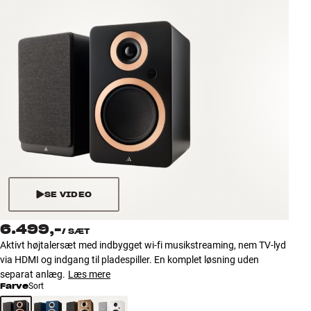
Tilbehør
INSPIRATION
MÆRKER
NYHEDER
TILBUD
Find Butik
SE VIDEO
Kundeservice
Log ind
6.499,-
/
SÆT
Kundeservice
Aktivt højtalersæt med indbygget wi-fi musikstreaming, nem TV-lyd
Byg med Lyd
via HDMI og indgang til pladespiller. En komplet løsning uden
separat anlæg.
Læs mere
Farve
Sort