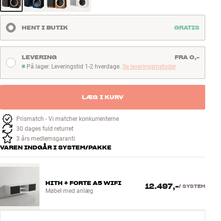
HENT I BUTIK
GRATIS
LEVERING
FRA 0,-
På lager. Leveringstid 1-2 hverdage.
Se leveringsmetoder
På lager. Leveringstid 1-2 hverdage
LÆG I KURV
Prismatch - Vi matcher konkurrenterne
30 dages fuld returret
3 års medlemsgaranti
VAREN INDGÅR I SYSTEM/PAKKE
HITH + FORTE A5 WIFI
12.497,-
/
SYSTEM
Møbel med anlæg