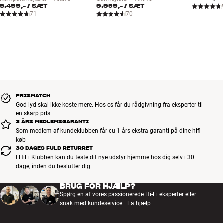
5.499,-
/ SÆT
9.999,-
/ SÆT
71
70
PRISMATCH
God lyd skal ikke koste mere. Hos os får du rådgivning fra eksperter til
en skarp pris.
3 ÅRS MEDLEMSGARANTI
Som medlem af kundeklubben får du 1 års ekstra garanti på dine hifi
køb
30 DAGES FULD RETURRET
I HiFi Klubben kan du teste dit nye udstyr hjemme hos dig selv i 30
dage, inden du beslutter dig.
BRUG FOR HJÆLP?
Spørg en af vores passionerede Hi-Fi eksperter eller
snak med kundeservice.
Få hjælp