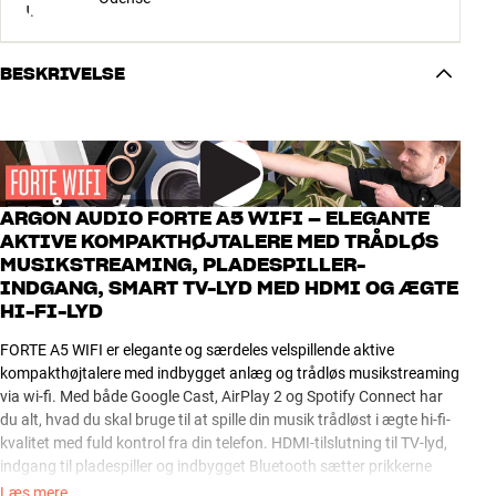
BESKRIVELSE
ARGON AUDIO FORTE A5 WIFI – ELEGANTE
AKTIVE KOMPAKTHØJTALERE MED TRÅDLØS
MUSIKSTREAMING, PLADESPILLER-
INDGANG, SMART TV-LYD MED HDMI OG ÆGTE
HI-FI-LYD
FORTE A5 WIFI er elegante og særdeles velspillende aktive
kompakthøjtalere med indbygget anlæg og trådløs musikstreaming
via wi-fi. Med både Google Cast, AirPlay 2 og Spotify Connect har
du alt, hvad du skal bruge til at spille din musik trådløst i ægte hi-fi-
kvalitet med fuld kontrol fra din telefon. HDMI-tilslutning til TV-lyd,
indgang til pladespiller og indbygget Bluetooth sætter prikkerne
over i’et.
Læs mere