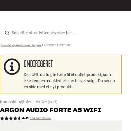
Hi-Fi
MENU
FIND BUTIK
LOG IND
KURV
Højtaler
Gå til indhold
Forside
Højtaler
›
Kompakt højtaler
›
ARGFORTEA5WIFIBK
›
Pladespiller
OMDIRIGERET
Høretelefoner
Den URL du fulgte førte til et outlet-produkt, som
Surround
ikke længere er aktivt eller er blevet solgt. Du ser nu
en side med et nyt produkt.
TV
Kompakt højtaler – Aktive
(sæt)
Systemer
ARGON AUDIO
FORTE A5 WIFI
4.6
164 anmeldelser
Kabler