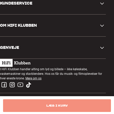
KUNDESERVICE
Kontakt os
OM HIFI KLUBBEN
Spørgsmål og svar
Retur og reklamation
Find butik
Fortryd ordre
GENVEJE
Om os
Levering
Kundeklub
Gavekort
Handelsbetingelser
Lytteaften
I HiFi Klubben handler alting om lyd og billede – ikke køleskabe,
Byg med lyd
vaskemaskiner og stavblendere. Hos os får du musik- og filmoplevelser for
Privatlivspolitik
Konkurrencer
hver eneste krone.
Mere om os
Montering og installation
Job i HiFi Klubben
Lej en SOUNDBOKS
Retur af el-affald
LÆG I KURV
© Copyright 2025 — HiFi Klubben A/S CVR: 89837316
Produktanmeldelser