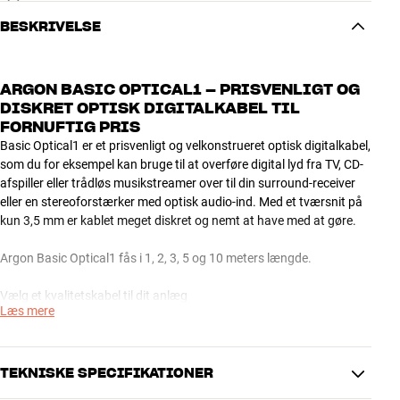
BESKRIVELSE
ARGON BASIC OPTICAL1 – PRISVENLIGT OG
DISKRET OPTISK DIGITALKABEL TIL
FORNUFTIG PRIS
Basic Optical1 er et prisvenligt og velkonstrueret optisk digitalkabel,
som du for eksempel kan bruge til at overføre digital lyd fra TV, CD-
afspiller eller trådløs musikstreamer over til din surround-receiver
eller en stereoforstærker med optisk audio-ind. Med et tværsnit på
kun 3,5 mm er kablet meget diskret og nemt at have med at gøre.
Argon Basic Optical1 fås i 1, 2, 3, 5 og 10 meters længde.
Vælg et kvalitetskabel til dit anlæg
Læs mere
De kabler, som typisk følger med i kassen til et hi-fi-produkt, er i
bund og grund kun egnede til at tjekke, om anlægget virker eller ej.
Stik og ledere er af elendig kvalitet, du mister både detaljer og
dynamik, og det er hørbart selv på et anlæg i økonomiklassen.
TEKNISKE SPECIFIKATIONER