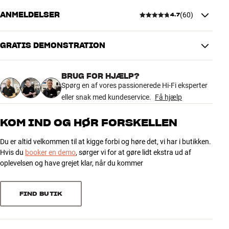
Hvis du ofrer lidt ekstra på et sæt ordentlige kabler, får du den fulde
ANMELDELSER
(
60
)
4.7
lydkvalitet og ejerglæde fra dit anlæg. Og i forhold til investeringen
PRODUKTDATA
er det den bedste opgradering, som du overhovedet kan foretage.
Kabellængde (m)
1
GRATIS DEMONSTRATION
Mere fra Argon Audio
4.7
DIMENSIONER OG DESIGN
Farve
Hvid
BRUG FOR HJÆLP?
60 anmeldelser
Model / Variant
1 Meter
Spørg en af vores passionerede Hi-Fi eksperter
Vægt (kg)
0,04
eller snak med kundeservice.
Få hjælp
Vægt emballage (kg)
0,09
5
45
12 x 3 x 24 cm (bredde x højde x
KOM IND OG HØR FORSKELLEN
Mål (emballage)
dybde)
4
13
Du er altid velkommen til at kigge forbi og høre det, vi har i butikken.
3
2
Hvis du
booker en demo
, sørger vi for at gøre lidt ekstra ud af
GENERELLE EGENSKABER
2
0
oplevelsen og have grejet klar, når du kommer
Farve : Hvid
1
0
Tilslutning : Toslink
Ledermateriale : Fiberoptik
FIND BUTIK
Afskærmning :
Sorter efter
Kabel længde : 1 / 2 / 3 / 5 / 10 meter
Type : Optisk digitalkabel