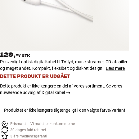
Tilbehør
INSPIRATION
MÆRKER
NYHEDER
129,-
/
STK
Prisvenligt optisk digitalkabel til TV-lyd, musikstreamer, CD-afspiller
TILBUD
og meget andet. Kompakt, fleksibelt og diskret design.
Læs mere
DETTE PRODUKT ER UDGÅET
Find Butik
Dette produkt er ikke længere en del af vores sortiment. Se vores
Kundeservice
nuværende udvalg af Digital kabel
Log ind
Kundeservice
Byg med Lyd
Produktet er ikke længere tilgængeligt i den valgte farve/variant
Prismatch - Vi matcher konkurrenterne
30 dages fuld returret
3 års medlemsgaranti