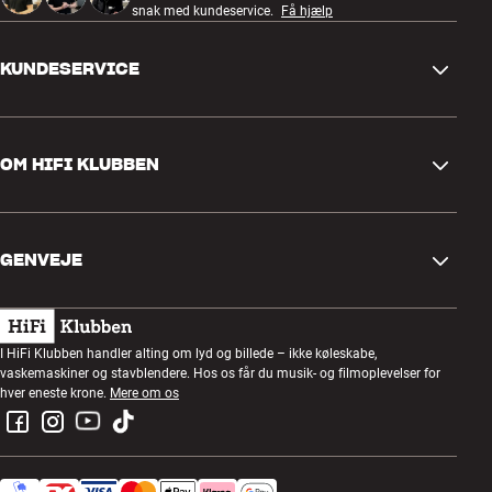
snak med kundeservice.
Få hjælp
KUNDESERVICE
Kontakt os
OM HIFI KLUBBEN
Spørgsmål og svar
Retur og reklamation
Find butik
Fortryd ordre
GENVEJE
Om os
Levering
Kundeklub
Gavekort
Handelsbetingelser
Lytteaften
I HiFi Klubben handler alting om lyd og billede – ikke køleskabe,
Byg med lyd
vaskemaskiner og stavblendere. Hos os får du musik- og filmoplevelser for
Privatlivspolitik
Konkurrencer
hver eneste krone.
Mere om os
Montering og installation
Job i HiFi Klubben
Lej en SOUNDBOKS
Retur af el-affald