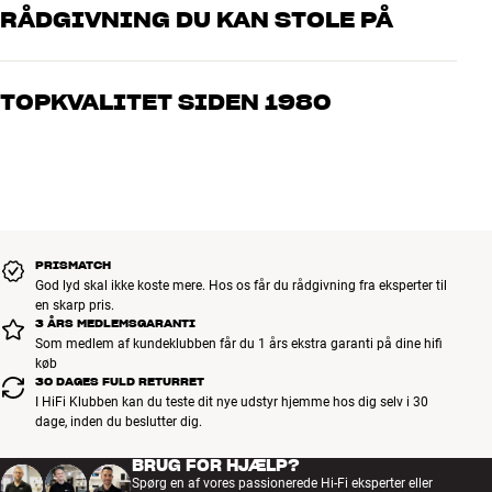
RÅDGIVNING DU KAN STOLE PÅ
Vores medarbejdere er ægte entusiaster, som kender produkterne
og brænder for den gode lyd til både musik og hjemmebio. Fortæl
TOPKVALITET SIDEN 1980
os, hvad du drømmer om – så finder vi den løsning, der passer
bedst til dig og dit budget
Alle HiFi Klubbens produkter til musik, hjemmebio og TV er
håndplukket kvalitet, der er bygget til at holde i årevis. Det er godt
for både din pengepung og miljøet.
BOOK EN EKSPERT
PRISMATCH
God lyd skal ikke koste mere. Hos os får du rådgivning fra eksperter til
en skarp pris.
3 ÅRS MEDLEMSGARANTI
Som medlem af kundeklubben får du 1 års ekstra garanti på dine hifi
køb
30 DAGES FULD RETURRET
I HiFi Klubben kan du teste dit nye udstyr hjemme hos dig selv i 30
dage, inden du beslutter dig.
BRUG FOR HJÆLP?
Spørg en af vores passionerede Hi-Fi eksperter eller