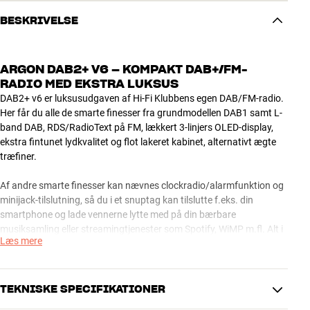
BESKRIVELSE
ARGON DAB2+ V6 – KOMPAKT DAB+/FM-
RADIO MED EKSTRA LUKSUS
DAB2+ v6 er luksusudgaven af Hi-Fi Klubbens egen DAB/FM-radio.
Her får du alle de smarte finesser fra grundmodellen DAB1 samt L-
band DAB, RDS/RadioText på FM, lækkert 3-linjers OLED-display,
ekstra fintunet lydkvalitet og flot lakeret kabinet, alternativt ægte
træfiner.
Af andre smarte finesser kan nævnes clockradio/alarmfunktion og
minijack-tilslutning, så du i et snuptag kan tilslutte f.eks. din
smartphone og lade vennerne lytte med på din bærbare
musiksamling eller streamingtjenester som Spotify, WiMP m.fl. Alt i
Læs mere
alt en virkelig gennemført DAB-radio til en særdeles rimelig pris.
DAB2+ v6 understøtter DAB+ formatet.
TEKNISKE SPECIFIKATIONER
En ægte universalløsning