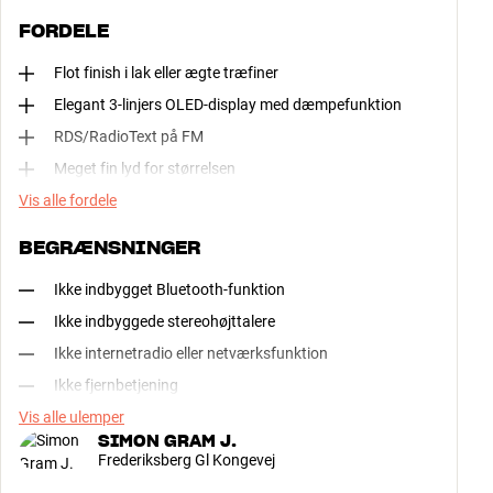
FORDELE
Flot finish i lak eller ægte træfiner
Elegant 3-linjers OLED-display med dæmpefunktion
RDS/RadioText på FM
Meget fin lyd for størrelsen
Vis alle fordele
BEGRÆNSNINGER
Ikke indbygget Bluetooth-funktion
Ikke indbyggede stereohøjttalere
Ikke internetradio eller netværksfunktion
Ikke fjernbetjening
Vis alle ulemper
SIMON GRAM J.
Frederiksberg Gl Kongevej