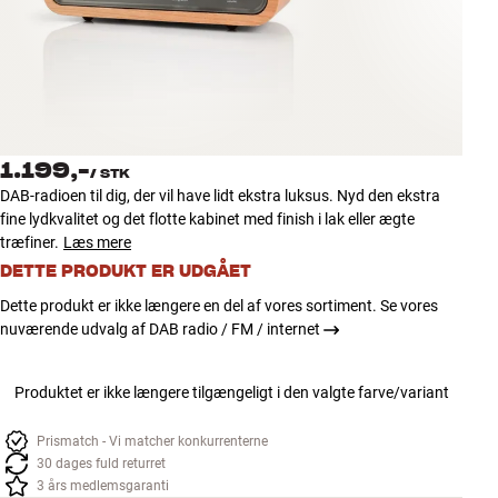
Tilbehør
INSPIRATION
MÆRKER
1.199,-
/
STK
NYHEDER
DAB-radioen til dig, der vil have lidt ekstra luksus. Nyd den ekstra
fine lydkvalitet og det flotte kabinet med finish i lak eller ægte
TILBUD
træfiner.
Læs mere
DETTE PRODUKT ER UDGÅET
Find Butik
Dette produkt er ikke længere en del af vores sortiment. Se vores
Kundeservice
nuværende udvalg af DAB radio / FM / internet
Log ind
Kundeservice
Produktet er ikke længere tilgængeligt i den valgte farve/variant
Byg med Lyd
Prismatch - Vi matcher konkurrenterne
30 dages fuld returret
3 års medlemsgaranti