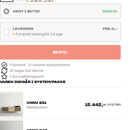
HENT I BUTIK
GRATIS
LEVERING
FRA 0,-
Forventet leveringstid 3-8 uger
Forventet leveringstid 3-8 uger
BESTIL
Prismatch - Vi matcher konkurrenterne
30 dages fuld returret
3 års medlemsgaranti
VAREN INDGÅR I SYSTEM/PAKKE
UNNU 231
15.442,-
/
SYSTEM
Møbelsystem