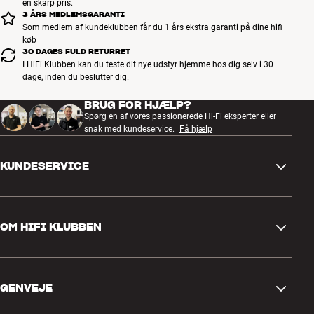
en skarp pris.
3 ÅRS MEDLEMSGARANTI
Som medlem af kundeklubben får du 1 års ekstra garanti på dine hifi
køb
30 DAGES FULD RETURRET
I HiFi Klubben kan du teste dit nye udstyr hjemme hos dig selv i 30
dage, inden du beslutter dig.
BRUG FOR HJÆLP?
Spørg en af vores passionerede Hi-Fi eksperter eller
snak med kundeservice.
Få hjælp
KUNDESERVICE
Kontakt os
OM HIFI KLUBBEN
Spørgsmål og svar
Retur og reklamation
Find butik
Fortryd ordre
GENVEJE
Om os
Levering