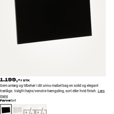
Tilbehør
INSPIRATION
MÆRKER
NYHEDER
TILBUD
Find Butik
Kundeservice
1.199,-
Log ind
/
STK
Kundeservice
Gem anlæg og tilbehør i dit unnu-møbel bag en solid og elegant
Byg med Lyd
trælåge. Valgfri højre/venstre-hængsling, sort eller hvid finish.
Læs
mere
Farve
Sort