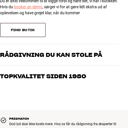
230 v2 og 231 v2.)
Du er altid velkommen til at kigge forbi og høre det, vi har i butikken.
3
0
Hvis du
booker en demo
, sørger vi for at gøre lidt ekstra ud af
Sidehængslet, valgfri højre/venstre
2
0
oplevelsen og have grejet klar, når du kommer
Farver: Hvid eller sort
1
0
FIND BUTIK
Sorter efter
RÅDGIVNING DU KAN STOLE PÅ
Vores medarbejdere er ægte entusiaster, som kender produkterne
og brænder for den gode lyd til både musik og hjemmebio. Fortæl
TOPKVALITET SIDEN 1980
os, hvad du drømmer om – så finder vi den løsning, der passer
bedst til dig og dit budget
Alle HiFi Klubbens produkter til musik, hjemmebio og TV er
håndplukket kvalitet, der er bygget til at holde i årevis. Det er godt
for både din pengepung og miljøet.
BOOK EN EKSPERT
PRISMATCH
God lyd skal ikke koste mere. Hos os får du rådgivning fra eksperter til