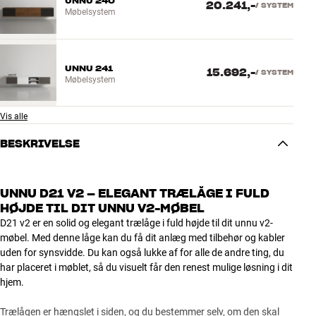
UNNU 240
20.241,-
/
SYSTEM
Møbelsystem
UNNU 241
15.692,-
/
SYSTEM
Møbelsystem
Vis alle
BESKRIVELSE
UNNU D21 V2 – ELEGANT TRÆLÅGE I FULD
HØJDE TIL DIT UNNU V2-MØBEL
D21 v2 er en solid og elegant trælåge i fuld højde til dit unnu v2-
møbel. Med denne låge kan du få dit anlæg med tilbehør og kabler
uden for synsvidde. Du kan også lukke af for alle de andre ting, du
har placeret i møblet, så du visuelt får den renest mulige løsning i dit
hjem.
Trælågen er hængslet i siden, og du bestemmer selv, om den skal