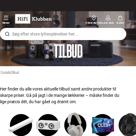
Gå til indhold
Hi-Fi
MENU
FIND BUTIK
LOG IND
KURV
Højtaler
TILBUD
Pladespiller
Høretelefoner
Forside
Tilbud
›
Surround
Her finder du alle vores aktuelle tilbud samt andre produkter til
skarpe priser. Gå på jagt i de mange lækkerier – måske finder du
TV
lige præcis dét, du har gået og drømt om.
Systemer
Kabler