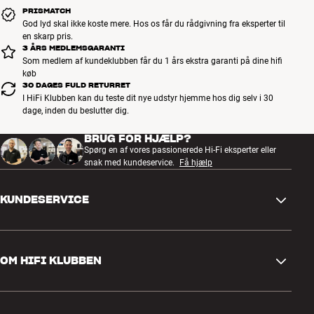
PRISMATCH
God lyd skal ikke koste mere. Hos os får du rådgivning fra eksperter til
en skarp pris.
3 ÅRS MEDLEMSGARANTI
Som medlem af kundeklubben får du 1 års ekstra garanti på dine hifi
køb
30 DAGES FULD RETURRET
I HiFi Klubben kan du teste dit nye udstyr hjemme hos dig selv i 30
dage, inden du beslutter dig.
BRUG FOR HJÆLP?
Spørg en af vores passionerede Hi-Fi eksperter eller
snak med kundeservice.
Få hjælp
KUNDESERVICE
Kontakt os
OM HIFI KLUBBEN
Spørgsmål og svar
Retur og reklamation
Find butik