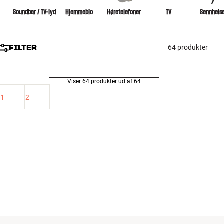
Tilbehør
Soundbar / TV-lyd
Hjemmebio
Høretelefoner
TV
Sennheis
INSPIRATION
FILTER
64 produkter
MÆRKER
Viser 64 produkter ud af 64
NYHEDER
1
2
TILBUD
Find Butik
Kundeservice
Log ind
Kundeservice
Byg med Lyd