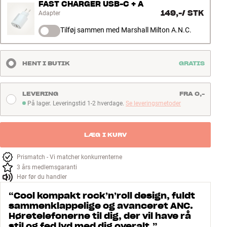
FAST CHARGER USB-C + A
149,-
/
STK
Adapter
Tilføj sammen med Marshall Milton A.N.C.
HENT I BUTIK
GRATIS
LEVERING
FRA 0,-
På lager. Leveringstid 1-2 hverdage.
Se leveringsmetoder
På lager. Leveringstid 1-2 hverdage
LÆG I KURV
Prismatch - Vi matcher konkurrenterne
3 års medlemsgaranti
Hør før du handler
“
Cool kompakt rock’n’roll design, fuldt
sammenklappelige og avanceret ANC.
Høretelefonerne til dig, der vil have rå
stil og fed lyd med dig overalt.
”