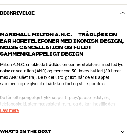
BESKRIVELSE
MARSHALL MILTON A.N.C. – TRÅDLØSE ON-
EAR HØRETELEFONER MED IKONISK DESIGN,
NOISE CANCELLATION OG FULDT
SAMMENKLAPPELIGT DESIGN
Milton A.N.C. er lukkede trådløse on-ear høretelefoner med fed lyd,
noise cancellation (ANC) og mere end 50 timers batteri (80 timer
med ANC slået fra). De fylder utroligt lidt, når de er klappet
sammen, og de giver dig både komfort og stil i spandevis.
Du får lettilgængelige trykknapper til play/pause, lydstyrke,
telefonopkald, stemmeassistent m.m., og du kan indstille den
smarte multifunktions-knap til næsten alle tænkelige funktioner via
Læs mere
den dedikerede Marshall Bluetooth app. En cool detalje.
Adaptive Loudness optimerer lyden i forhold til lydstyrke og støj
WHAT'S IN THE BOX?