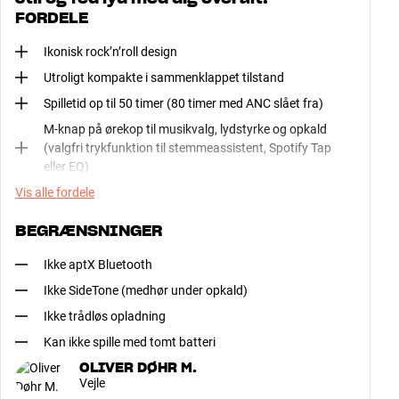
FORDELE
Ikonisk rock’n’roll design
Utroligt kompakte i sammenklappet tilstand
Spilletid op til 50 timer (80 timer med ANC slået fra)
M-knap på ørekop til musikvalg, lydstyrke og opkald
(valgfri trykfunktion til stemmeassistent, Spotify Tap
eller EQ)
Vis alle fordele
BEGRÆNSNINGER
Ikke aptX Bluetooth
Ikke SideTone (medhør under opkald)
Ikke trådløs opladning
Kan ikke spille med tomt batteri
OLIVER DØHR M.
Vejle