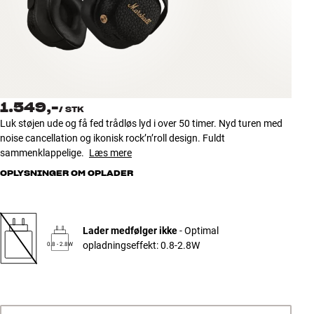
Tilbehør
INSPIRATION
MÆRKER
1.549,-
/
STK
NYHEDER
Luk støjen ude og få fed trådløs lyd i over 50 timer. Nyd turen med
noise cancellation og ikonisk rock’n’roll design. Fuldt
TILBUD
sammenklappelige.
Læs mere
OPLYSNINGER OM OPLADER
Find Butik
Kundeservice
Log ind
Lader medfølger ikke
- Optimal
Kundeservice
opladningseffekt: 0.8-2.8W
0.8 - 2.8W
Byg med Lyd