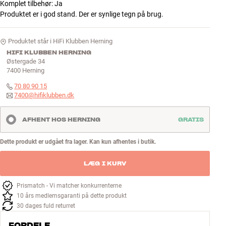
Komplet tilbehør
:
Ja
Produktet er i god stand. Der er synlige tegn på brug.
Produktet står i HiFi Klubben Herning
HIFI KLUBBEN HERNING
Østergade 34
7400
Herning
70 80 90 15
7400@hifiklubben.dk
AFHENT HOS HERNING
GRATIS
Dette produkt er udgået fra lager. Kan kun afhentes i butik.
LÆG I KURV
Prismatch - Vi matcher konkurrenterne
10 års medlemsgaranti på dette produkt
30 dages fuld returret
FORDELE