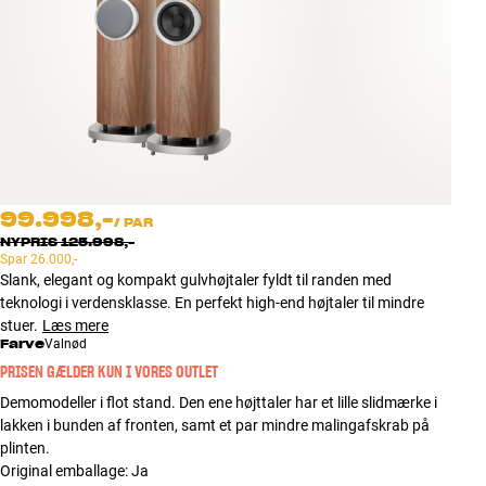
Tilbehør
INSPIRATION
MÆRKER
NYHEDER
99.998,-
/
PAR
TILBUD
NYPRIS
125.998,-
Spar
26.000,-
Slank, elegant og kompakt gulvhøjtaler fyldt til randen med
Find Butik
teknologi i verdensklasse. En perfekt high-end højtaler til mindre
Kundeservice
stuer.
Læs mere
Log ind
Farve
Valnød
Kundeservice
PRISEN GÆLDER KUN I VORES OUTLET
Byg med Lyd
Demomodeller i flot stand. Den ene højttaler har et lille slidmærke i
lakken i bunden af fronten, samt et par mindre malingafskrab på
plinten.
Original emballage
:
Ja