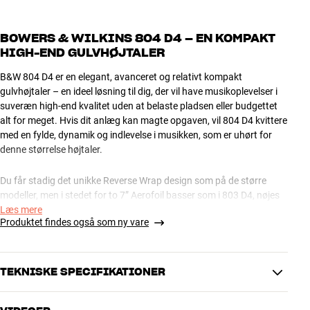
BOWERS & WILKINS 804 D4 – EN KOMPAKT
HIGH-END GULVHØJTALER
B&W 804 D4 er en elegant, avanceret og relativt kompakt
gulvhøjtaler – en ideel løsning til dig, der vil have musikoplevelser i
suveræn high-end kvalitet uden at belaste pladsen eller budgettet
alt for meget. Hvis dit anlæg kan magte opgaven, vil 804 D4 kvittere
med en fylde, dynamik og indlevelse i musikken, som er uhørt for
denne størrelse højtaler.
Du får stadig det unikke Reverse Wrap design som på de større
modeller, men i stedet for to 7” Aerofoil basser som i 803 D4, nøjes
du her med to 6,5” enheder. Den mest iøjnefaldende forskel er dog,
Læs mere
Produktet findes også som ny vare
at Continuum FST-mellemtonen på 804 D4 er monteret direkte i
kabinettet. Det giver et væsentligt mere afdæmpet visuelt udtryk i
forhold til de større modellers separate Turbine Head.
TEKNISKE SPECIFIKATIONER
Diskantelementet er naturligvis med diamantmembran og monteret
i et opgraderet Nautilus-hus, drejet ud af ét stykke aluminium. Trods