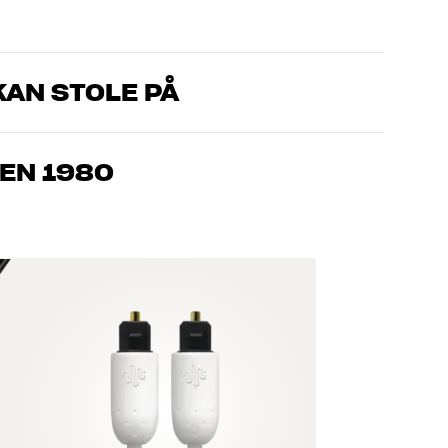
AN STOLE PÅ
, som kender produkterne og brænder for den gode lyd til både
drømmer om – så finder vi den løsning, der passer bedst til
EN 1980
jemmebio og TV er håndplukket kvalitet, der er bygget til at
pengepung og miljøet.