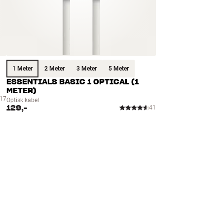
1 Meter
2 Meter
3 Meter
5 Meter
ESSENTIALS BASIC 1 OPTICAL (1
METER)
17
Optisk kabel
129,-
41