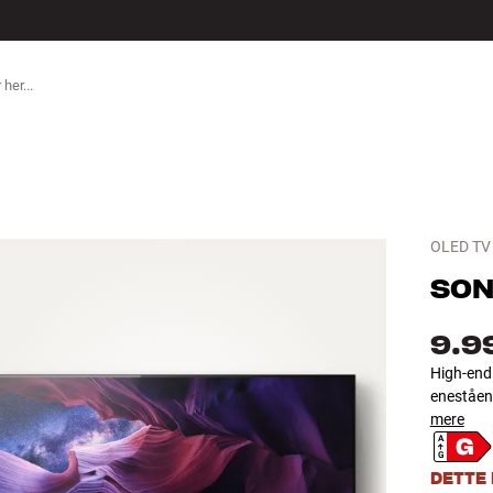
TILBEHØR
OLED TV
SON
9.9
High-end 
eneståend
mere
DETTE