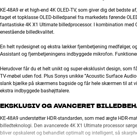
KE-48A9 er et high-end 4K OLED-TV, som giver dig det bedste a
taget et topklasse OLED-billedpanel fra markedets førende OL
fantastiske 4K X1 Ultimate billedprocessor. I kombination med OL
enestående billedkvalitet.
En helt nydesignet og ekstra lækker fjernbetjening medfølger, 
Assistant og fjernbetjeningens indbyggede mikrofon. Funktionen 
Herudover får du et helt unikt og super-eksklusivt design, som 
TV-møbel uden fod. Plus Sonys unikke ”Acoustic Surface Audio+”
slank bjælke på skærmens bagside og får hele skærmen til at virk
ekstra indbyggede bashøjttalere.
EKSKLUSIV OG AVANCERET BILLEDBE
KE-48A9 understøtter HDR-standarden, som med ægte HDR-materia
billedteknologi. Den avancerede 4K X1 Ultimate processor sørger
bliver opskaleret og behandlet optimalt og intelligent, så skarphe