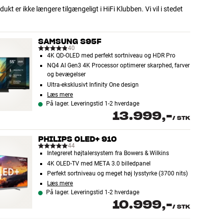
dukt er ikke længere tilgængeligt i HiFi Klubben. Vi vil i stedet
SAMSUNG S95F
40
4K QD-OLED med perfekt sortniveau og HDR Pro
NQ4 AI Gen3 4K Processor optimerer skarphed, farver
og bevægelser
Ultra-eksklusivt Infinity One design
Læs mere
På lager. Leveringstid 1-2 hverdage
13.999,-
/
STK
PHILIPS OLED+ 910
44
Integreret højtalersystem fra Bowers & Wilkins
4K OLED-TV med META 3.0 billedpanel
Perfekt sortniveau og meget høj lysstyrke (3700 nits)
Læs mere
På lager. Leveringstid 1-2 hverdage
10.999,-
/
STK