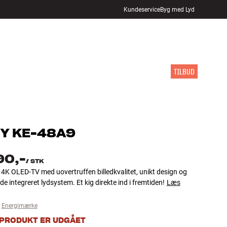
Kundeservice
Byg med Lyd
FIND BUTIK
LOG IND
KURV
INSPIRATION
MÆRKER
NYHEDER
TILBUD
Y
KE-48A9
90,-
/
STK
4K OLED-TV med uovertruffen billedkvalitet, unikt design og
e integreret lydsystem. Et kig direkte ind i fremtiden!
Læs
Energimærke
 PRODUKT ER UDGÅET