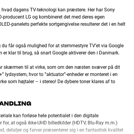
f, hvad dagens TV-teknologi kan præstere. Her har Sony
ED-producent LG og kombineret det med deres egen
ED-panelets perfekte sortgengivelse resulterer det i en helt
og du får også mulighed for at stemmestyre TV’et via Google
er klar til brug, så snart Google aktiverer den i Danmark.
får skærmen til at virke, som om den næsten svæver på dit
 lydsystem, hvor to ”aktuator”-enheder er monteret i en
e som højtaler – i stereo! De dybere toner klares af to
HANDLING
le kan forløse hele potentialet i den digitale
 for, at også ikke-UHD billedkilder (HDTV, Blu-Ray m.m.)
d, detaljer og farver præsenterer sig i en fantastisk kvalitet