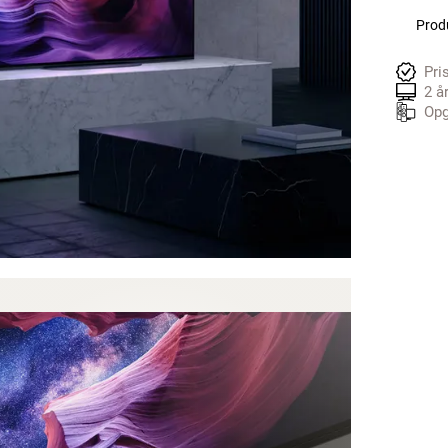
Produ
Pri
2 å
Opg