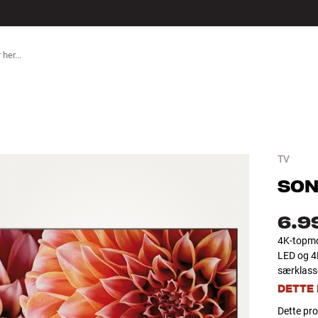
TILBEHØR
TV
SON
6.9
4K-topmod
LED og 4K
særklass
DETTE
Dette pro