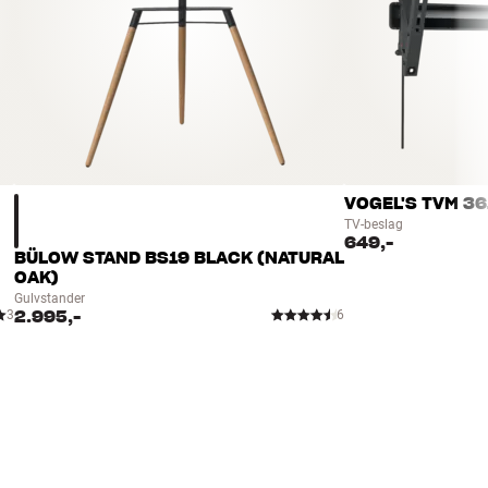
VOGEL'S TVM 36
TV-beslag
649,-
BÜLOW STAND BS19 BLACK (NATURAL
OAK)
Gulvstander
2.995,-
3
6