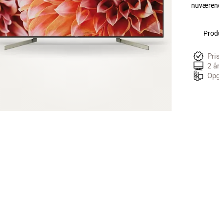
nuværend
Produ
Pri
2 å
Opg