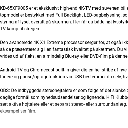
KD-65XF9005 er et eksklusivt high-end 4K-TV med suveræn bille
topmodel er bestykket med Full Backlight LED-bagbelysning, so
styring af lyset overalt på skærmen. Her får du både høj lyssty
TV kamp til stregen.
Den avancerede 4K X1 Extreme processor sørger for, at også ikke
så de præsenterer sig i en fantastisk kvalitet på skærmen. Du vil
vrides ud af f.eks. en almindelig Blu-ray eller DVD-film på denn
Android TV og Chromecast built-in giver dig en hel stribe af n
tunere og pause/optagefunktion via USB bestemmer du selv, hvor
OBS: De indbyggede stereohøjtalere er som følge af det slanke 
daglige formål som nyhedsudsendelser og lignende. HiFi Klubben 
sæt aktive højtalere eller et separat stereo- eller surroundanlæg. 
eksempel ser film.