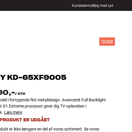
Kundeservice
Byg med Lyd
FIND BUTIK
LOG IND
KURV
INSPIRATION
MÆRKER
NYHEDER
TILBUD
Y
KD-65XF9005
90,-
/
STK
el i forrygende flot metaldesign. Avanceret Full Backlight
 X1 Extreme processor giver dig TV-oplevelser i
e.
Læs mere
 PRODUKT ER UDGÅET
dukt er ikke længere en del af vores sortiment. Se vores