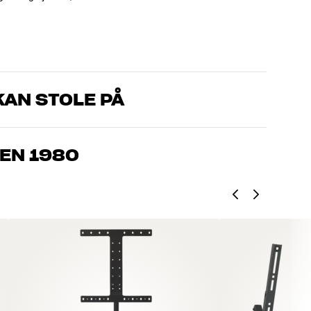
AN STOLE PÅ
, som kender produkterne og brænder for den gode lyd til både
drømmer om – så finder vi den løsning, der passer bedst til
EN 1980
jemmebio og TV er håndplukket kvalitet, der er bygget til at
pengepung og miljøet.