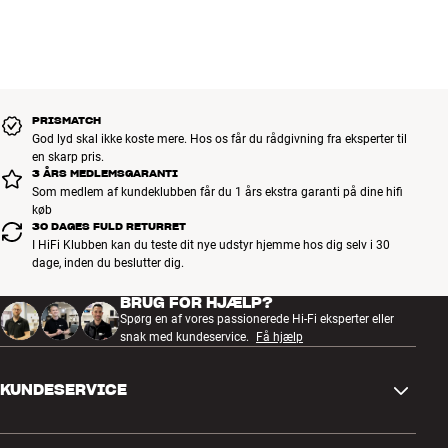
PRISMATCH
God lyd skal ikke koste mere. Hos os får du rådgivning fra eksperter til
en skarp pris.
3 ÅRS MEDLEMSGARANTI
Som medlem af kundeklubben får du 1 års ekstra garanti på dine hifi
køb
30 DAGES FULD RETURRET
I HiFi Klubben kan du teste dit nye udstyr hjemme hos dig selv i 30
dage, inden du beslutter dig.
BRUG FOR HJÆLP?
Spørg en af vores passionerede Hi-Fi eksperter eller
snak med kundeservice.
Få hjælp
KUNDESERVICE