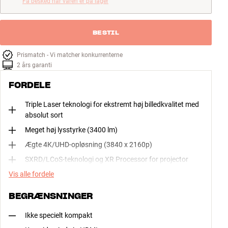
Få besked når varen er på lager
BESTIL
Prismatch - Vi matcher konkurrenterne
2 års garanti
FORDELE
Triple Laser teknologi for ekstremt høj billedkvalitet med
absolut sort
Meget høj lysstyrke (3400 lm)
Ægte 4K/UHD-opløsning (3840 x 2160p)
SXRD/LCoS-teknologi og XR Processor for projector
Vis alle fordele
BEGRÆNSNINGER
Ikke specielt kompakt