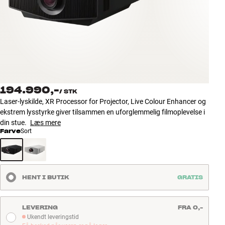
Tilbehør
INSPIRATION
MÆRKER
NYHEDER
194.990,-
/
STK
Laser-lyskilde, XR Processor for Projector, Live Colour Enhancer og
TILBUD
ekstrem lysstyrke giver tilsammen en uforglemmelig filmoplevelse i
din stue.
Læs mere
Farve
Sort
Find Butik
Kundeservice
Log ind
Kundeservice
HENT I BUTIK
GRATIS
Byg med Lyd
LEVERING
FRA 0,-
Ukendt leveringstid
Ukendt leveringstid