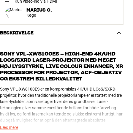
Kun video-ind via HDMI
MARIUS C.
Køge
BESKRIVELSE
SONY VPL-XW8100ES – HIGH-END 4K/UHD
LCOS/SXRD LASER-PROJEKTOR MED MEGET
HØJ LYSSTYRKE, LIVE COLOUR ENHANCER, XR
PROCESSOR FOR PROJECTOR, ACF-OBJEKTIV
OG EKSTREM BILLEDKVALITET
Sony VPL-XW8100ES er en kompromisløs 4K/UHD LCoS/SXRD-
projektor, hvor den traditionelle projektorlampe er erstattet med tre
laser-lyskilder, som varetager hver deres grundfarve. Laser-
teknologien giver samme enestående brillans for både farvet og
hvidt lys, og fordi laserne kan tænde og slukke ekstremt hurtigt, har
du også mulighed for at opnå den eftertragtede absolutte
sortgengivelse.
Læs mere