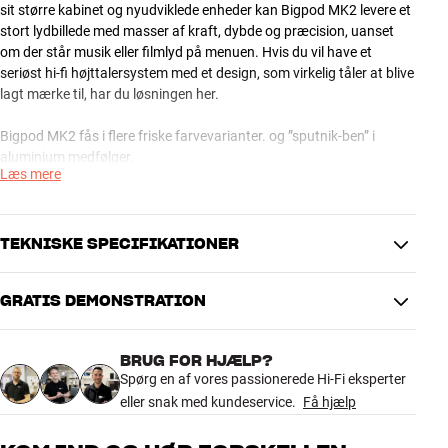
sit større kabinet og nyudviklede enheder kan Bigpod MK2 levere et
stort lydbillede med masser af kraft, dybde og præcision, uanset
om der står musik eller filmlyd på menuen. Hvis du vil have et
seriøst hi-fi højttalersystem med et design, som virkelig tåler at blive
lagt mærke til, har du løsningen her.
Bigpod MK2 fås i flere friske farvevarianter. og ”sputnik-ben” i
aluminium medfølger.
Læs mere
Seriøs og solid konstruktion Den seriøse konstruktion plus den høje
komponentkvalitet giver Bigpod MK2 en lydkvalitet, som er fuldt på
højde med traditionelle hi-fi højttalere af samme størrelse.
TEKNISKE SPECIFIKATIONER
Basreflekskabinettet er støbt i solid ABS-plast, og de runde former
er også til gavn for lydkvaliteten, fordi de reducerer resonanser og
GRATIS DEMONSTRATION
”kabinetlyd”.
DIMENSIONER OG DESIGN
Enhederne til Bigpod MK2 er udviklet til netop denne højttaler. I
Farve
Grå
toppen sidder en højkvalitets 1” softdome-diskant med eksklusivt
BRUG FOR HJÆLP?
Model / Variant
Grafit
neodym-magnetsystem, mens bassen og mellemtonen varetages
Spørg en af vores passionerede Hi-Fi eksperter
Vægt (kg)
5
af en 6,5” enhed med en iøjnefaldende gul membran i flettet kevlar.
eller snak med kundeservice.
Få hjælp
Vægt emballage (kg)
6
Kevlar bruges bl.a. i skudsikre veste og Formel 1-biler, og i
39 x 58 x 42 cm (bredde x højde x
højttalersammenhæng har materialet forlængst bevist sine
Mål (emballage)