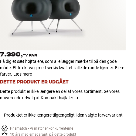
Tilbehør
INSPIRATION
MÆRKER
NYHEDER
7.398,-
/
PAR
Få dig et sæt højttalere, som alle lægger mærke til på den gode
TILBUD
måde. Et frækt valg med seriøs kvalitet i alle de runde hjørner. Flere
farver.
Læs mere
DETTE PRODUKT ER UDGÅET
Find Butik
Kundeservice
Dette produkt er ikke længere en del af vores sortiment. Se vores
Log ind
nuværende udvalg af Kompakt højtaler
Kundeservice
Byg med Lyd
Produktet er ikke længere tilgængeligt i den valgte farve/variant
Prismatch - Vi matcher konkurrenterne
10 års medlemsgaranti på dette produkt