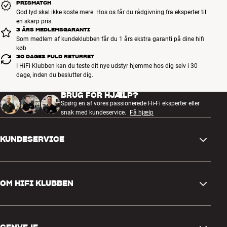
PRISMATCH
God lyd skal ikke koste mere. Hos os får du rådgivning fra eksperter til
en skarp pris.
3 ÅRS MEDLEMSGARANTI
Som medlem af kundeklubben får du 1 års ekstra garanti på dine hifi
køb
30 DAGES FULD RETURRET
I HiFi Klubben kan du teste dit nye udstyr hjemme hos dig selv i 30
dage, inden du beslutter dig.
BRUG FOR HJÆLP?
Spørg en af vores passionerede Hi-Fi eksperter eller
snak med kundeservice.
Få hjælp
KUNDESERVICE
Kontakt os
OM HIFI KLUBBEN
Spørgsmål og svar
Retur og reklamation
Find butik
Fortryd ordre