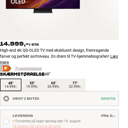
Tilbehør
INSPIRATION
MÆRKER
14.999,-
/
STK
NYHEDER
High-end 4K QD-OLED TV med eksklusivt design, fremragende
farver og perfekt sortniveau. En drøm til TV-hjemmebiografen!
Læs
TILBUD
mere
Produktdatablad
SKÆRMSTØRRELSE
48"
Find Butik
Kundeservice
48"
55"
65"
77"
14.999,-
19.999,-
26.999,-
32.999,-
Log ind
Kundeservice
HENT I BUTIK
GRATIS
Byg med Lyd
LEVERING
FRA 0,-
Forventes på lager søndag den 16. august
Forventes på lager søndag den 16. august
Få besked når varen er på lager