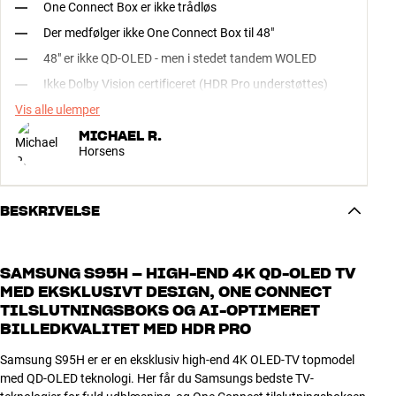
One Connect Box er ikke trådløs
Der medfølger ikke One Connect Box til 48"
48" er ikke QD-OLED - men i stedet tandem WOLED
Ikke Dolby Vision certificeret (HDR Pro understøttes)
Vis alle ulemper
MICHAEL R.
Horsens
BESKRIVELSE
SAMSUNG S95H – HIGH-END 4K QD-OLED TV
MED EKSKLUSIVT DESIGN, ONE CONNECT
TILSLUTNINGSBOKS OG AI-OPTIMERET
BILLEDKVALITET MED HDR PRO
Samsung S95H er er en eksklusiv high-end 4K OLED-TV topmodel
med QD-OLED teknologi. Her får du Samsungs bedste TV-