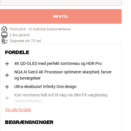
BESTIL
Prismatch - Vi matcher konkurrenterne
2 års garanti
Opgrader din TV lyd
FORDELE
4K QD-OLED med perfekt sortniveau og HDR Pro
NQ4 AI Gen3 4K Processor optimerer skarphed, farver
og bevægelser
Ultra-eksklusivt Infinity One design
Kan monteres helt ind til væg via Slim Fit vægbeslag
(ekstratilbehør)
Vis alle fordele
BEGRÆNSNINGER