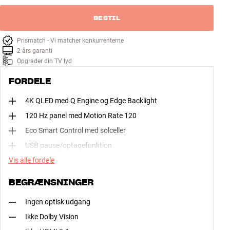
BESTIL
Prismatch - Vi matcher konkurrenterne
2 års garanti
Opgrader din TV lyd
FORDELE
4K QLED med Q Engine og Edge Backlight
120 Hz panel med Motion Rate 120
Eco Smart Control med solceller
USB pause/optagefunktion
Vis alle fordele
BEGRÆNSNINGER
Ingen optisk udgang
Ikke Dolby Vision