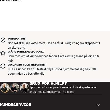
PRISMATCH
God lyd skal ikke koste mere. Hos os får du rådgivning fra eksperter til
en skarp pris.
3 ÅRS MEDLEMSGARANTI
Som medlem af kundeklubben får du 1 års ekstra garanti på dine hifi
køb
30 DAGES FULD RETURRET
I HiFi Klubben kan du teste dit nye udstyr hjemme hos dig selv i 30
dage, inden du beslutter dig.
BRUG FOR HJÆLP?
Spørg en af vores passionerede Hi-Fi eksperter eller
snak med kundeservice.
Få hjælp
KUNDESERVICE