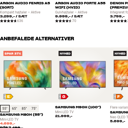
STRØMFORBRUG
ARGON AUDIO FENRIS A5
ARGON AUDIO FORTE A55
DENON 
(SORT)
WIFI (HVID)
(PREMIU
Energy Efficiency
F
Kompakt højtaler – Aktive
Gulvhøjtaler – Aktive
Integreret f
3.299,-
/ SÆT
9.999,-
/ SÆT
3.799,-
636
70
GENERAL
EPREL Code
2571640
ANBEFALEDE ALTERNATIVER
GENERELLE EGENSKABER
4K QLED med Q Engine (120 Hz)
SPAR 37%
NYHED
NYHED
Edge Backlight
Ambient Mode
Tizen Smart TV platform (Bixby stemmestyring)
Eco Smart Control (m/Bluetooth og solceller)
USB pause/optagefunktion
4.1-kanals lydsystem (40 W)
Filmmaker Mode
Slim Fit vægbeslag eller standard VESA montering som
SAMSUNG M90H (100")
Flere varian
55"
65"
85"
75"
ekstraudstyr
Mini-LED TV
SAMSUNG
SAMSUNG M80H (55")
21.999,-
Neo QLED 
Mini-LED TV
5.699,-
4.699,-
FØR
7.499,-