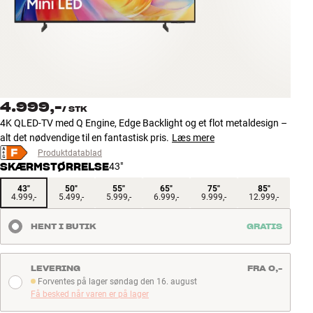
Tilbehør
INSPIRATION
MÆRKER
4.999,-
/
STK
NYHEDER
4K QLED-TV med Q Engine, Edge Backlight og et flot metaldesign –
alt det nødvendige til en fantastisk pris.
Læs mere
TILBUD
Produktdatablad
SKÆRMSTØRRELSE
43"
Find Butik
43"
50"
55"
65"
75"
85"
4.999,-
5.499,-
5.999,-
6.999,-
9.999,-
12.999,-
Kundeservice
Log ind
HENT I BUTIK
GRATIS
Kundeservice
Byg med Lyd
LEVERING
FRA 0,-
Forventes på lager søndag den 16. august
Forventes på lager søndag den 16. august
Få besked når varen er på lager