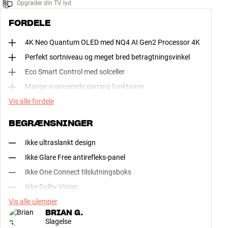
Opgrader din TV lyd
FORDELE
4K Neo Quantum OLED med NQ4 AI Gen2 Processor 4K
Perfekt sortniveau og meget bred betragtningsvinkel
Eco Smart Control med solceller
Mange avancerede gaming funktioner
Vis alle fordele
BEGRÆNSNINGER
Ikke ultraslankt design
Ikke Glare Free antirefleks-panel
Ikke One Connect tilslutningsboks
Ikke Dolby Vision
Vis alle ulemper
BRIAN G.
Slagelse