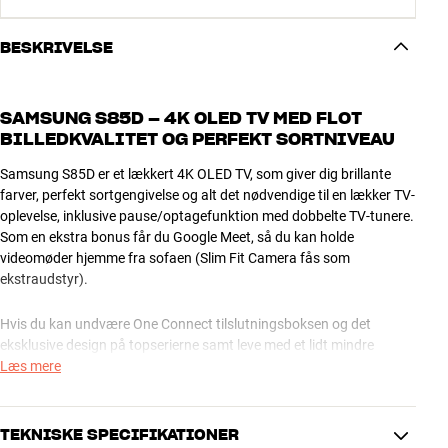
BESKRIVELSE
SAMSUNG S85D – 4K OLED TV MED FLOT
BILLEDKVALITET OG PERFEKT SORTNIVEAU
Samsung S85D er et lækkert 4K OLED TV, som giver dig brillante
farver, perfekt sortgengivelse og alt det nødvendige til en lækker TV-
oplevelse, inklusive pause/optagefunktion med dobbelte TV-tunere.
Som en ekstra bonus får du Google Meet, så du kan holde
videomøder hjemme fra sofaen (Slim Fit Camera fås som
ekstraudstyr).
Hvis du kan undvære One Connect tilslutningsboksen og det
eksklusive design på topserierne samt leve med et lidt mindre
eksklusivt OLED-panel, får du næsten den samme TV-oplevelse her,
Læs mere
men til en mærkbart lavere pris.
BRUGERVENLIGHED I TOP
TEKNISKE SPECIFIKATIONER