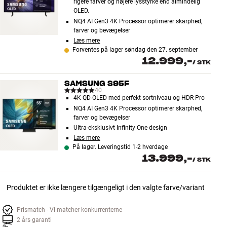
rigere farver og højere lysstyrke end almindelig
OLED.
NQ4 AI Gen3 4K Processor optimerer skarphed,
farver og bevægelser
Læs mere
Forventes på lager søndag den 27. september
12.999,-
/
STK
SAMSUNG S95F
40
4K QD-OLED med perfekt sortniveau og HDR Pro
NQ4 AI Gen3 4K Processor optimerer skarphed,
farver og bevægelser
Ultra-eksklusivt Infinity One design
Læs mere
På lager. Leveringstid 1-2 hverdage
13.999,-
/
STK
Produktet er ikke længere tilgængeligt i den valgte farve/variant
Prismatch - Vi matcher konkurrenterne
2 års garanti