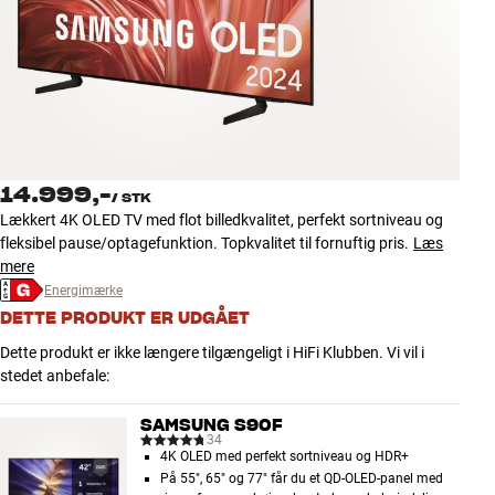
Tilbehør
INSPIRATION
MÆRKER
NYHEDER
14.999,-
/
STK
Lækkert 4K OLED TV med flot billedkvalitet, perfekt sortniveau og
TILBUD
fleksibel pause/optagefunktion. Topkvalitet til fornuftig pris.
Læs
mere
Energimærke
Find Butik
DETTE PRODUKT ER UDGÅET
Kundeservice
Log ind
Dette produkt er ikke længere tilgængeligt i HiFi Klubben. Vi vil i
Kundeservice
stedet anbefale:
Byg med Lyd
SAMSUNG S90F
34
4K OLED med perfekt sortniveau og HDR+
På 55", 65" og 77" får du et QD-OLED-panel med