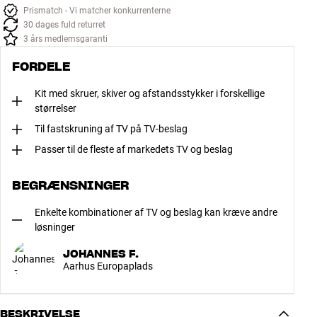
Prismatch - Vi matcher konkurrenterne
30 dages fuld returret
3 års medlemsgaranti
FORDELE
Kit med skruer, skiver og afstandsstykker i forskellige
størrelser
Til fastskruning af TV på TV-beslag
Passer til de fleste af markedets TV og beslag
BEGRÆNSNINGER
Enkelte kombinationer af TV og beslag kan kræve andre
løsninger
JOHANNES F.
Aarhus Europaplads
BESKRIVELSE