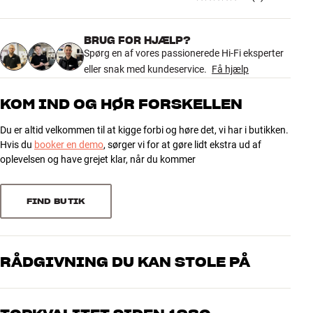
DIMENSIONER OG DESIGN
M8x35(x4), M8x50(x4)
Farve
Sort
Vægt (kg)
0,32
BRUG FOR HJÆLP?
Afstandsstykker: 5mm Spacer(x8), 15mm Spacer(x4)
5.0
Vægt emballage (kg)
Spørg en af vores passionerede Hi-Fi eksperter
0,36
eller snak med kundeservice.
4,1 x 9,5 x 15,5 cm (bredde x
Få hjælp
Mål (emballage)
Skiver: M4/M5(x4), M6/M8(x4)
højde x dybde)
6 anmeldelser
Mere fra Essentials
KOM IND OG HØR FORSKELLEN
GENERELLE EGENSKABER
Du er altid velkommen til at kigge forbi og høre det, vi har i butikken.
5
6
Kit med skruer, skiver og afstandsstykker i forskellige størrelser
Hvis du
booker en demo
, sørger vi for at gøre lidt ekstra ud af
Til fastskruning af TV på TV-beslag
4
0
oplevelsen og have grejet klar, når du kommer
Skruer: M4x12(x4), M4x20(x4), M5x12(x4), M5x20(x4), M5x30(x4),
3
0
M6x12(x4), M6x20(x4), M6x35(x4), M8x12(x4), M8x20(x4),
2
0
M8x35(x4), M8x50(x4)
FIND BUTIK
1
Afstandsstykker: 5mm Spacer(x8), 15mm Spacer(x4)
0
Skiver: M4/M5(x4), M6/M8(x4)
RÅDGIVNING DU KAN STOLE PÅ
Sorter efter
Vores medarbejdere er ægte entusiaster, som kender produkterne
og brænder for den gode lyd til både musik og hjemmebio. Fortæl