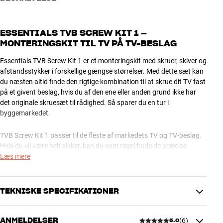
ESSENTIALS TVB SCREW KIT 1 –
MONTERINGSKIT TIL TV PÅ TV-BESLAG
Essentials TVB Screw Kit 1 er et monteringskit med skruer, skiver og
afstandsstykker i forskellige gængse størrelser. Med dette sæt kan
du næsten altid finde den rigtige kombination til at skrue dit TV fast
på et givent beslag, hvis du af den ene eller anden grund ikke har
det originale skruesæt til rådighed. Så sparer du en tur i
byggemarkedet.
TVB Screw Kit 1 passer til de fleste af markedets TV og TV-beslag.
Hvis du vil være helt sikker, kan du som regel finde de præcise
specifikationer i manualen eller på producentens hjemmeside. Du er
Læs mere
også velkommen til at spørge i HiFi Klubben.
Essentials TVB Screw Kit 1 sælges i samlet sæt.
TEKNISKE SPECIFIKATIONER
Skruer: M4x12(x4), M4x20(x4), M5x12(x4), M5x20(x4), M5x30(x4),
ANMELDELSER
(
6
)
5.0
M6x12(x4), M6x20(x4), M6x35(x4), M8x12(x4), M8x20(x4),