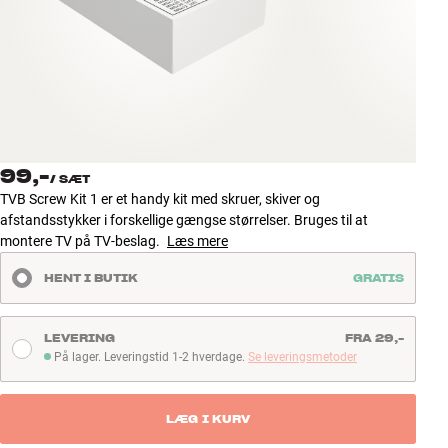
Tilbehør
INSPIRATION
MÆRKER
NYHEDER
99,-
/
SÆT
TVB Screw Kit 1 er et handy kit med skruer, skiver og
TILBUD
afstandsstykker i forskellige gængse størrelser. Bruges til at
montere TV på TV-beslag.
Læs mere
Find Butik
HENT I BUTIK
GRATIS
Kundeservice
Log ind
Kundeservice
LEVERING
FRA 29,-
Byg med Lyd
På lager. Leveringstid 1-2 hverdage.
Se leveringsmetoder
På lager. Leveringstid 1-2 hverdage
LÆG I KURV