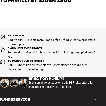
TOPKVALITET SIDEN 1980
os, hvad du drømmer om – så finder vi den løsning, der passer
bedst til dig og dit budget
Alle HiFi Klubbens produkter til musik, hjemmebio og TV er
håndplukket kvalitet, der er bygget til at holde i årevis. Det er godt
for både din pengepung og miljøet.
BOOK EN EKSPERT
PRISMATCH
God lyd skal ikke koste mere. Hos os får du rådgivning fra eksperter til
en skarp pris.
3 ÅRS MEDLEMSGARANTI
Som medlem af kundeklubben får du 1 års ekstra garanti på dine hifi
køb
30 DAGES FULD RETURRET
I HiFi Klubben kan du teste dit nye udstyr hjemme hos dig selv i 30
dage, inden du beslutter dig.
BRUG FOR HJÆLP?
Spørg en af vores passionerede Hi-Fi eksperter eller
snak med kundeservice.
Få hjælp
KUNDESERVICE