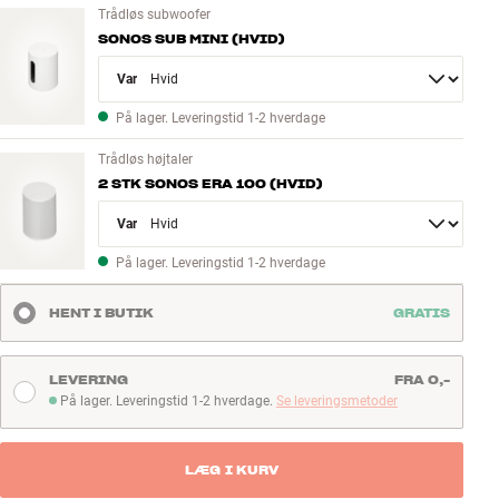
Trådløs subwoofer
SONOS SUB MINI (HVID)
Variant
På lager. Leveringstid 1-2 hverdage
Trådløs højtaler
2 STK SONOS ERA 100 (HVID)
Variant
På lager. Leveringstid 1-2 hverdage
HENT I BUTIK
GRATIS
LEVERING
FRA 0,-
På lager. Leveringstid 1-2 hverdage.
Se leveringsmetoder
På lager. Leveringstid 1-2 hverdage
LÆG I KURV