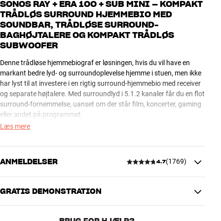
SONOS RAY + ERA 100 + SUB MINI – KOMPAKT
TRÅDLØS SURROUND HJEMMEBIO MED
SOUNDBAR, TRÅDLØSE SURROUND-
BAGHØJTALERE OG KOMPAKT TRÅDLØS
SUBWOOFER
Denne trådløse hjemmebiograf er løsningen, hvis du vil have en
markant bedre lyd- og surroundoplevelse hjemme i stuen, men ikke
har lyst til at investere i en rigtig surround-hjemmebio med receiver
og separate højtalere. Med surroundlyd i 5.1.2 kanaler får du en flot
surround-fornemmelse, uanset om der står film, koncerter, gaming
eller andet på programmet.
Læs mere
Sonos Ray er Sonos' mest kompakte soundbar og passer perfekt til
mindre stuer og TV'er. Når du som her tilføjer en kompakt trådløs
Sonos Sub Mini og to trådløse Sonos Era 100 som surround-
ANMELDELSER
(
1769
)
4.7
baghøjtalere, får du et komplet surround-system med en dyb og
fyldig bas, som passer fint til en mindre stue. Du slipper samtidig for
besværlig opsætning og lange højtalerkabler på tværs af stuen som
GRATIS DEMONSTRATION
4.7
med en traditionel løsning.
SUPERNEMT I OPSÆTNING OG DAGLIG BRUG
BRUG FOR HJÆLP?