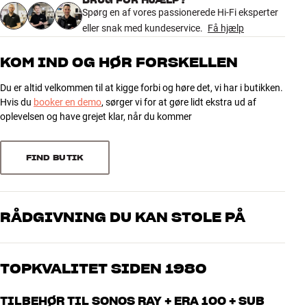
1769 anmeldelser
Spørg en af vores passionerede Hi-Fi eksperter
Opsætningen går som en leg via Sonos-appen, og når først tingene
eller snak med kundeservice.
Få hjælp
er på plads, vil du kun bemærke dit højtalersystem, fordi lyden er så
meget bedre end før. Det hele tænder og slukker nemlig automatisk
5
1420
KOM IND OG HØR FORSKELLEN
sammen med dit TV, og du kan styre lydstyrken med din originale
4
251
TV-fjernbetjening. Alle højtalerne integrerer selvfølgelig også perfekt
Du er altid velkommen til at kigge forbi og høre det, vi har i butikken.
med Sonos multirums-systemet, så du kan fylde alle rum i dit hjem
3
58
Hvis du
booker en demo
, sørger vi for at gøre lidt ekstra ud af
med trådløs musik.
2
16
oplevelsen og have grejet klar, når du kommer
1
24
Læs mere om de enkelte produkter på vores produktsider, eller kig
ind i din nærmeste HiFi Klubben butik. Vi er altid klar til at hjælpe
FIND BUTIK
dig.
Sorter efter
RÅDGIVNING DU KAN STOLE PÅ
Vores medarbejdere er ægte entusiaster, som kender produkterne
og brænder for den gode lyd til både musik og hjemmebio. Fortæl
TOPKVALITET SIDEN 1980
os, hvad du drømmer om – så finder vi den løsning, der passer
bedst til dig og dit budget
Alle HiFi Klubbens produkter til musik, hjemmebio og TV er
TILBEHØR TIL SONOS RAY + ERA 100 + SUB