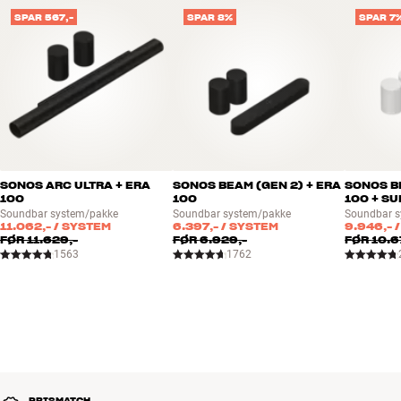
SPAR 567,-
SPAR 8%
SPAR 7
SONOS ARC ULTRA + ERA
SONOS BEAM (GEN 2) + ERA
SONOS BE
100
100
100 + SU
Soundbar system/pakke
Soundbar system/pakke
Soundbar 
11.062,-
/ SYSTEM
6.397,-
/ SYSTEM
9.946,-
/
FØR
11.629,-
FØR
6.929,-
FØR
10.6
1563
1762
PRISMATCH