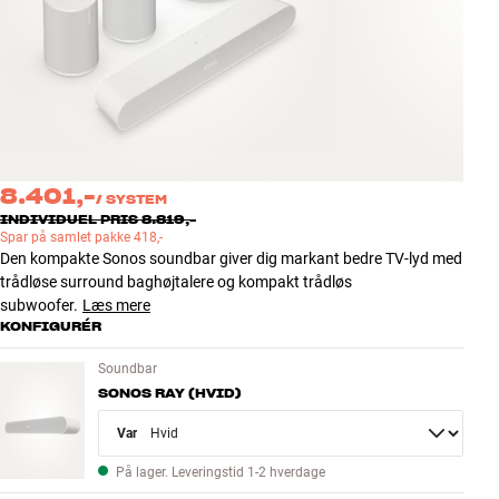
Tilbehør
INSPIRATION
MÆRKER
NYHEDER
8.401,-
/
SYSTEM
INDIVIDUEL PRIS 8.819,-
Spar på samlet pakke 418,-
TILBUD
Den kompakte Sonos soundbar giver dig markant bedre TV-lyd med
trådløse surround baghøjtalere og kompakt trådløs
Find Butik
subwoofer.
Læs mere
Kundeservice
KONFIGURÉR
Log ind
Soundbar
Kundeservice
SONOS RAY (HVID)
Byg med Lyd
Variant
På lager. Leveringstid 1-2 hverdage