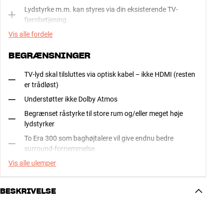
Lydstyrke m.m. kan styres via din eksisterende TV-
fjernbetjening
Vis alle fordele
BEGRÆNSNINGER
TV-lyd skal tilsluttes via optisk kabel – ikke HDMI (resten
er trådløst)
Understøtter ikke Dolby Atmos
Begrænset råstyrke til store rum og/eller meget høje
lydstyrker
To Era 300 som baghøjtalere vil give endnu bedre
surround-fornemmelse
Vis alle ulemper
BESKRIVELSE