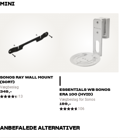
håndplukket kvalitet, der er bygget til at holde i årevis. Det er godt
MINI
for både din pengepung og miljøet.
BOOK EN EKSPERT
SONOS RAY WALL MOUNT
(SORT)
Vægbeslag
ESSENTIALS WB SONOS
349,-
ERA 100 (HVID)
13
Vægbeslag for Sonos
199,-
106
ANBEFALEDE ALTERNATIVER