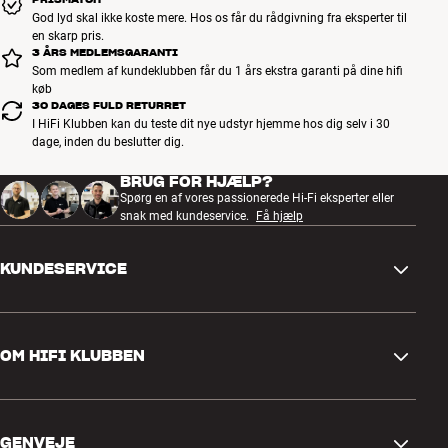
God lyd skal ikke koste mere. Hos os får du rådgivning fra eksperter til
en skarp pris.
3 ÅRS MEDLEMSGARANTI
Som medlem af kundeklubben får du 1 års ekstra garanti på dine hifi
køb
30 DAGES FULD RETURRET
I HiFi Klubben kan du teste dit nye udstyr hjemme hos dig selv i 30
dage, inden du beslutter dig.
BRUG FOR HJÆLP?
Spørg en af vores passionerede Hi-Fi eksperter eller
snak med kundeservice.
Få hjælp
KUNDESERVICE
Kontakt os
OM HIFI KLUBBEN
Spørgsmål og svar
Retur og reklamation
Find butik
Fortryd ordre
GENVEJE