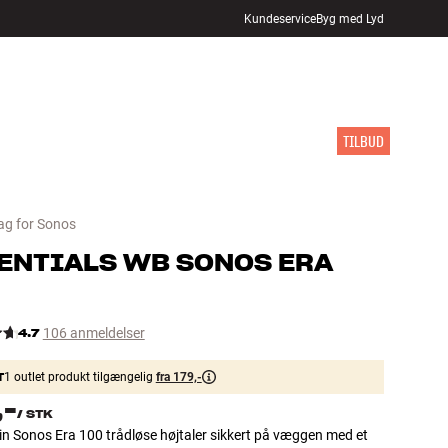
Kundeservice
Byg med Lyd
FIND BUTIK
LOG IND
KURV
INSPIRATION
MÆRKER
NYHEDER
TILBUD
g for Sonos
ENTIALS
WB SONOS ERA
4.7
106 anmeldelser
T
1 outlet produkt tilgængelig
fra 179,-
,-
/
STK
n Sonos Era 100 trådløse højtaler sikkert på væggen med et