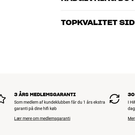
Vores medarbejdere er ægte entusiaster
musik og hjemmebio. Fortæl os, hvad du 
TOPKVALITET SID
dig og dit budget
Alle HiFi Klubbens produkter til musik, h
holde i årevis. Det er godt for både din 
BOOK EN EKSPERT
3 ÅRS MEDLEMSGARANTI
30
Som medlem af kundeklubben får du 1 års ekstra
I H
garanti på dine hifi køb
dag
Lær mere om medlemsgaranti
Mer