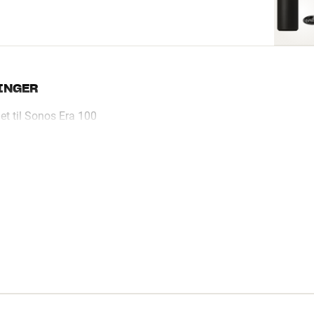
INGER
et til Sonos Era 100