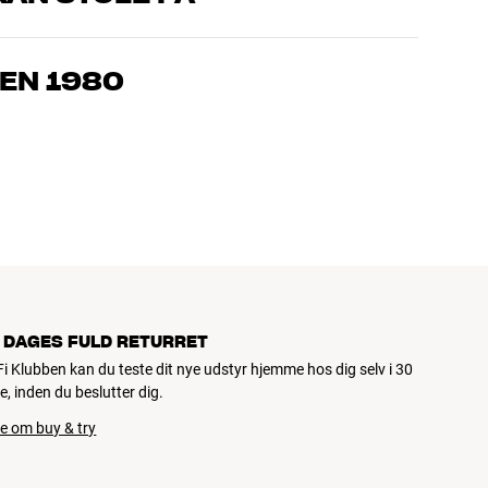
, som kender produkterne og brænder for den gode lyd til både
drømmer om – så finder vi den løsning, der passer bedst til
EN 1980
jemmebio og TV er håndplukket kvalitet, der er bygget til at
pengepung og miljøet.
 DAGES FULD RETURRET
iFi Klubben kan du teste dit nye udstyr hjemme hos dig selv i 30
e, inden du beslutter dig.
e om buy & try