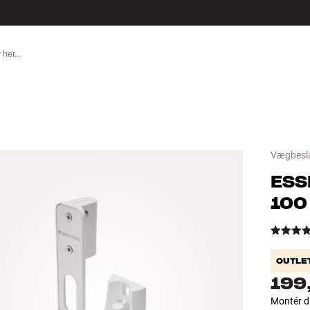
TILBEHØR
Vægbesla
ESS
100
OUTLE
199
Montér di