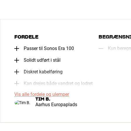
FORDELE
BEGRÆNSN
Passer til Sonos Era 100
Kun beregn
Solidt udført i stål
Diskret kabelføring
Kan drejes både vandret og lodret
Vis alle fordele og ulemper
TIM B.
Aarhus Europaplads