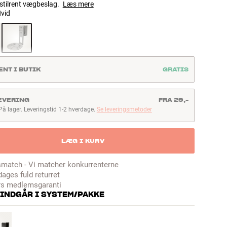
 stilrent vægbeslag.
Læs mere
vid
ENT I BUTIK
GRATIS
EVERING
FRA 29,-
På lager. Leveringstid 1-2 hverdage.
Se leveringsmetoder
å lager. Leveringstid 1-2 hverdage
LÆG I KURV
smatch - Vi matcher konkurrenterne
dages fuld returret
rs medlemsgaranti
 INDGÅR I SYSTEM/PAKKE