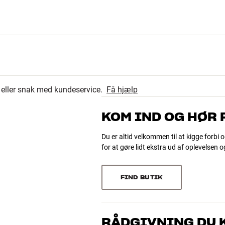
78
4.7
24
r eller snak med kundeservice.
Få hjælp
4
106 anmeldelser
0
KOM IND OG HØR
højde x dybde)
0
 x højde x dybde)
Du er altid velkommen til at kigge forbi o
for at gøre lidt ekstra ud af oplevelsen 
Sorter efter
FIND BUTIK
RÅDGIVNING DU K