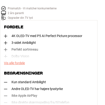
Prismatch - Vi matcher konkurrenterne
2 års garanti
Opgrader din TV lyd
FORDELE
4K OLED-TV med P5 AI Perfect Picture processor
3-sidet Ambilight
Perfekt sortniveau
Dolby Vision
Vis alle fordele
BEGRÆNSNINGER
Kun standard Ambilight
Andre OLED-TV har højere lysstyrke
Ikke Apple AirPlay
Ikke direkte skærmspejling fra/til telefon