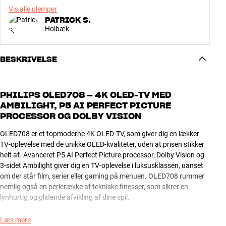
Vis alle ulemper
PATRICK S.
Holbæk
BESKRIVELSE
PHILIPS OLED708 – 4K OLED-TV MED
AMBILIGHT, P5 AI PERFECT PICTURE
PROCESSOR OG DOLBY VISION
OLED708 er et topmoderne 4K OLED-TV, som giver dig en lækker
TV-oplevelse med de unikke OLED-kvaliteter, uden at prisen stikker
helt af. Avanceret P5 AI Perfect Picture processor, Dolby Vision og
3-sidet Ambilight giver dig en TV-oplevelse i luksusklassen, uanset
om der står film, serier eller gaming på menuen. OLED708 rummer
nemlig også en perlerække af tekniske finesser, som sikrer en
lynhurtig og glidende afvikling af dine spil.
AMBILIGHT – ET FLOT FARVESPIL I DIN STUE
Læs mere