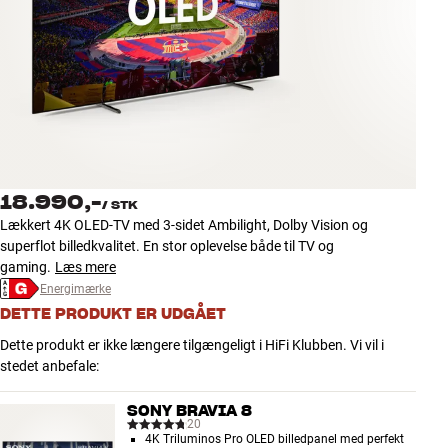
Tilbehør
INSPIRATION
MÆRKER
NYHEDER
18.990,-
/
STK
TILBUD
Lækkert 4K OLED-TV med 3-sidet Ambilight, Dolby Vision og
superflot billedkvalitet. En stor oplevelse både til TV og
gaming.
Læs mere
Find Butik
Energimærke
Kundeservice
Log ind
DETTE PRODUKT ER UDGÅET
Kundeservice
Dette produkt er ikke længere tilgængeligt i HiFi Klubben. Vi vil i
Byg med Lyd
stedet anbefale:
SONY BRAVIA 8
20
4K Triluminos Pro OLED billedpanel med perfekt