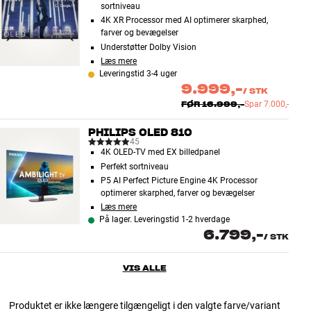
sortniveau
4K XR Processor med AI optimerer skarphed,
farver og bevægelser
Understøtter Dolby Vision
Læs mere
Leveringstid 3-4 uger
9.999,-
/
STK
FØR
16.999,-
Spar
7.000,-
PHILIPS OLED 810
45
4K OLED-TV med EX billedpanel
Perfekt sortniveau
P5 AI Perfect Picture Engine 4K Processor
optimerer skarphed, farver og bevægelser
Læs mere
På lager. Leveringstid 1-2 hverdage
6.799,-
/
STK
VIS ALLE
Produktet er ikke længere tilgængeligt i den valgte farve/variant