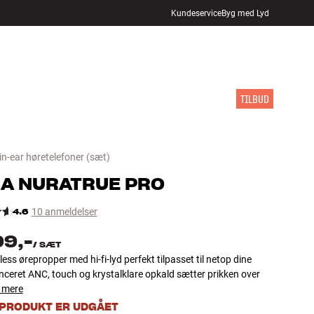
Kundeservice
Byg med Lyd
FIND BUTIK
LOG IND
KURV
INSPIRATION
MÆRKER
NYHEDER
TILBUD
in-ear høretelefoner
(sæt)
RA
NURATRUE PRO
4.6
10 anmeldelser
99,-
/
SÆT
less ørepropper med hi-fi-lyd perfekt tilpasset til netop dine
nceret ANC, touch og krystalklare opkald sætter prikken over
 mere
 PRODUKT ER UDGÅET