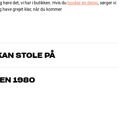
g høre det, vi har i butikken. Hvis du
booker en demo
, sørger vi
og have grejet klar, når du kommer
AN STOLE PÅ
, som kender produkterne og brænder for den gode lyd til både
drømmer om – så finder vi den løsning, der passer bedst til
EN 1980
jemmebio og TV er håndplukket kvalitet, der er bygget til at
pengepung og miljøet.