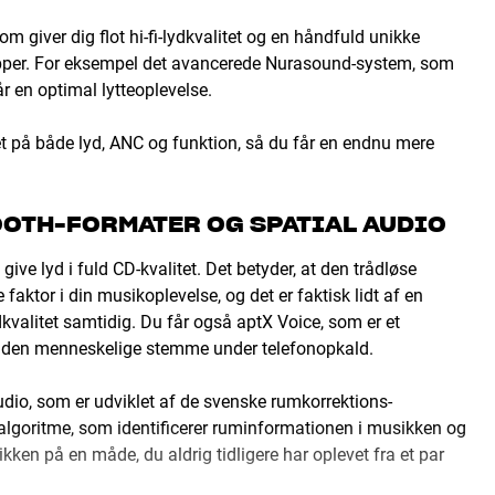
m giver dig flot hi-fi-lydkvalitet og en håndfuld unikke
ropper. For eksempel det avancerede Nurasound-system, som
år en optimal lytteoplevelse.
ret på både lyd, ANC og funktion, så du får en endnu mere
OOTH-FORMATER OG SPATIAL AUDIO
e lyd i fuld CD-kvalitet. Det betyder, at den trådløse
aktor i din musikoplevelse, og det er faktisk lidt af en
kvalitet samtidig. Du får også aptX Voice, som er et
 af den menneskelige stemme under telefonopkald.
dio, som er udviklet af de svenske rumkorrektions-
 algoritme, som identificerer ruminformationen i musikken og
ikken på en måde, du aldrig tidligere har oplevet fra et par