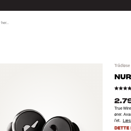
TILBEHØR
Trådløse 
NU
2.7
True Wire
ører. Ava
i’et.
Læs
DETTE