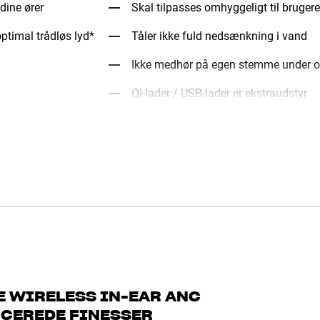
dine ører
Skal tilpasses omhyggeligt til brugeren
optimal trådløs lyd*
Tåler ikke fuld nedsænkning i vand
Ikke medhør på egen stemme under o
Qi-lader / USB-lader er ekstraudstyr
E WIRELESS IN-EAR ANC
NCEREDE FINESSER