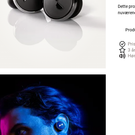
Dette pro
nuværend
Produ
Pri
3 å
Hør