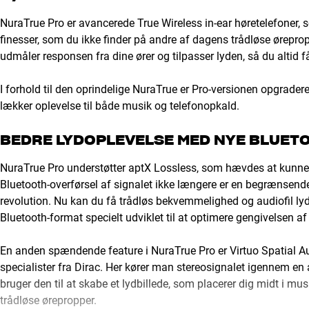
NuraTrue Pro er avancerede True Wireless in-ear høretelefoner, so
finesser, som du ikke finder på andre af dagens trådløse ørep
udmåler responsen fra dine ører og tilpasser lyden, så du altid f
I forhold til den oprindelige NuraTrue er Pro-versionen opgrade
lækker oplevelse til både musik og telefonopkald.
BEDRE LYDOPLEVELSE MED NYE BLUET
NuraTrue Pro understøtter aptX Lossless, som hævdes at kunne giv
Bluetooth-overførsel af signalet ikke længere er en begrænsende f
revolution. Nu kan du få trådløs bekvemmelighed og audiofil lyd
Bluetooth-format specielt udviklet til at optimere gengivelsen
En anden spændende feature i NuraTrue Pro er Virtuo Spatial Au
specialister fra Dirac. Her kører man stereosignalet igennem en
bruger den til at skabe et lydbillede, som placerer dig midt i mus
trådløse ørepropper.