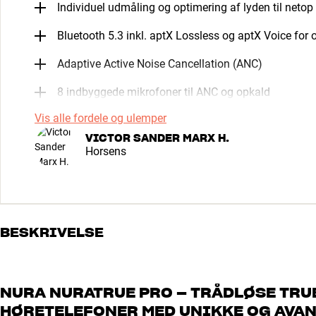
Individuel udmåling og optimering af lyden til netop 
Bluetooth 5.3 inkl. aptX Lossless og aptX Voice for 
Adaptive Active Noise Cancellation (ANC)
8 indbyggede mikrofoner til ANC og opkald
Vis alle fordele og ulemper
VICTOR SANDER MARX H.
Horsens
BESKRIVELSE
NURA NURATRUE PRO – TRÅDLØSE TRU
HØRETELEFONER MED UNIKKE OG AVA