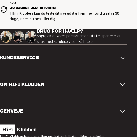
køb
30 DAGES FULD RETURRET
I HiFi Klubben kan du teste dit nye udstyr hjemme hos dig selv i 30
dage, inden du beslutter dig.
BRUG FOR HJÆLP?
Spørg en af vores passionerede Hi-Fi eksperter eller
snak med kundeservice.
Få hjælp
KUNDESERVICE
Kontakt os
OM HIFI KLUBBEN
Spørgsmål og svar
Retur og reklamation
Find butik
Fortryd ordre
GENVEJE
Om os
Levering
Kundeklub
Gavekort
Handelsbetingelser
Lytteaften
I HiFi Klubben handler alting om lyd og billede – ikke køleskabe,