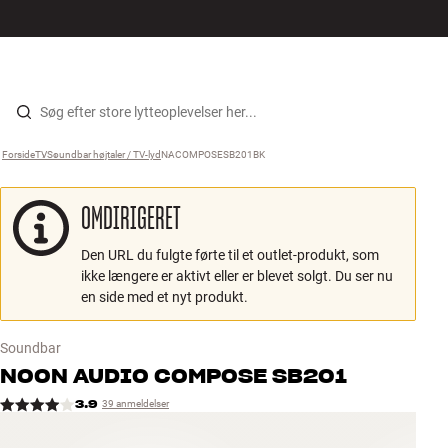
Hi-Fi
MENU
FIND BUTIK
LOG IND
KURV
Højtaler
Gå til indhold
Forside
TV
›
Soundbar højtaler / TV-lyd
›
NACOMPOSESB201BK
›
Pladespiller
OMDIRIGERET
Høretelefoner
Den URL du fulgte førte til et outlet-produkt, som
Surround
ikke længere er aktivt eller er blevet solgt. Du ser nu
en side med et nyt produkt.
TV
Soundbar
Systemer
NOON AUDIO
COMPOSE SB201
3.9
39 anmeldelser
Kabler