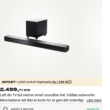
Tilbehør
INSPIRATION
MÆRKER
NYHEDER
TILBUD
Find Butik
Kundeservice
Log ind
OUTLET
Kundeservice
1 outlet produkt tilgængelig
fra 1.998,95
Byg med Lyd
2.499,-
/
STK
Løft din TV-lyd med en smart soundbar inkl. trådløs subwoofer.
Mere behøver det ikke at koste for at gøre det ordentligt.
Læs mere
HENT I BUTIK
GRATIS