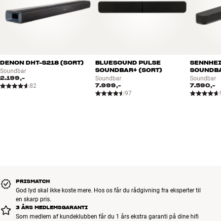
DENON DHT-S218 (SORT)
BLUESOUND PULSE
SENNHEI
SOUNDBAR+ (SORT)
SOUNDBA
Soundbar
2.199,-
Soundbar
Soundbar
7.999,-
7.590,-
82
97
PRISMATCH
God lyd skal ikke koste mere. Hos os får du rådgivning fra eksperter til
en skarp pris.
3 ÅRS MEDLEMSGARANTI
Som medlem af kundeklubben får du 1 års ekstra garanti på dine hifi