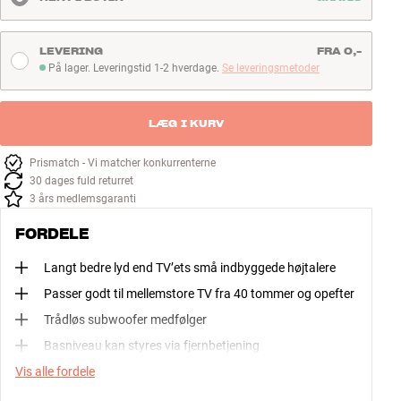
LEVERING
FRA 0,-
På lager. Leveringstid 1-2 hverdage.
Se leveringsmetoder
På lager. Leveringstid 1-2 hverdage
LÆG I KURV
Prismatch - Vi matcher konkurrenterne
30 dages fuld returret
3 års medlemsgaranti
FORDELE
Langt bedre lyd end TV’ets små indbyggede højtalere
Passer godt til mellemstore TV fra 40 tommer og opefter
Trådløs subwoofer medfølger
Basniveau kan styres via fjernbetjening
Vis alle fordele