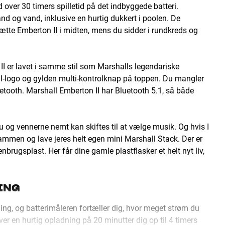
over 30 timers spilletid på det indbyggede batteri.
and og vand, inklusive en hurtig dukkert i poolen. De
ætte Emberton II i midten, mens du sidder i rundkreds og
II er lavet i samme stil som Marshalls legendariske
all-logo og gylden multi-kontrolknap på toppen. Du mangler
luetooth. Marshall Emberton II har Bluetooth 5.1, så både
u og vennerne nemt kan skiftes til at vælge musik. Og hvis I
ammen og lave jeres helt egen mini Marshall Stack. Der er
rugsplast. Her får dine gamle plastflasker et helt nyt liv,
ING
ning, og batterimåleren fortæller dig, hvor meget strøm du
giver en hurtig opladning på 20 minutter dig op til 4 timers