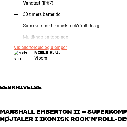
Vandtæt (IP67)
30 timers batteritid
Superkompakt ikonisk rock’n’roll design
Multiknap på topplade
Vis alle fordele og ulemper
NIELS K. U.
Viborg
BESKRIVELSE
MARSHALL EMBERTON II – SUPERKOM
HØJTALER I IKONISK ROCK’N’ROLL-D