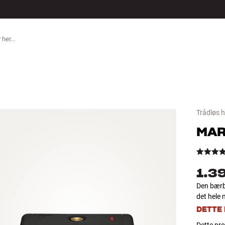
TILBEHØR
Trådløs h
MAR
1.3
Den bærba
det hele 
DETTE