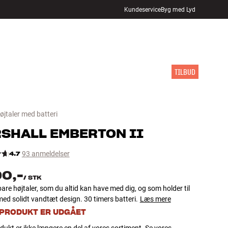
Kundeservice
Byg med Lyd
FIND BUTIK
LOG IND
KURV
INSPIRATION
MÆRKER
NYHEDER
TILBUD
øjtaler med batteri
SHALL
EMBERTON II
4.7
93 anmeldelser
90,-
/
STK
re højtaler, som du altid kan have med dig, og som holder til
med solidt vandtæt design. 30 timers batteri.
Læs mere
 PRODUKT ER UDGÅET