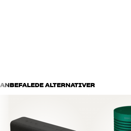
Stemmestyring
Nej
YDELSE
Højtaler type
Trådløs højtaler
Frekvensområde (-6dB)
60-20.000 Hz
Fuldtone enhed
2"
IP certificering
IP67
ENERGI
Standby strømforbrug
0,5 watt
ANBEFALEDE ALTERNATIVER
DIMENSIONER OG DESIGN
Farve
Sort
Vægt (kg)
0,7
Vægt emballage (kg)
1
Mål (emballage)
11,6 x 8 x 19,5 cm (bredde x 
Mål (produkt)
16 x 6,8 x 7,6 cm (bredde x h