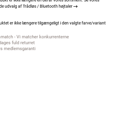
dukt er ikke længere en del af vores sortiment. Se vores
 udvalg af Trådløs / Bluetooth højtaler
ktet er ikke længere tilgængeligt i den valgte farve/variant
smatch - Vi matcher konkurrenterne
dages fuld returret
rs medlemsgaranti