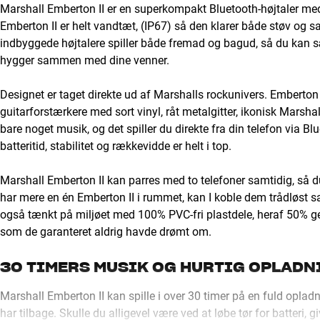
Marshall Emberton II er en superkompakt Bluetooth-højtaler med 
Emberton II er helt vandtæt, (IP67) så den klarer både støv og s
indbyggede højtalere spiller både fremad og bagud, så du kan s
hygger sammen med dine venner.
Designet er taget direkte ud af Marshalls rockunivers. Emberton 
guitarforstærkere med sort vinyl, råt metalgitter, ikonisk Marsh
bare noget musik, og det spiller du direkte fra din telefon via B
batteritid, stabilitet og rækkevidde er helt i top.
Marshall Emberton II kan parres med to telefoner samtidig, så d
har mere en én Emberton II i rummet, kan I koble dem trådløst s
også tænkt på miljøet med 100% PVC-fri plastdele, heraf 50% genb
som de garanteret aldrig havde drømt om.
30 TIMERS MUSIK OG HURTIG OPLADN
Marshall Emberton II kan spille i over 30 timer på en fuld oplad
har tilbage. Skulle du alligevel være ved at løbe tør for batteri, 