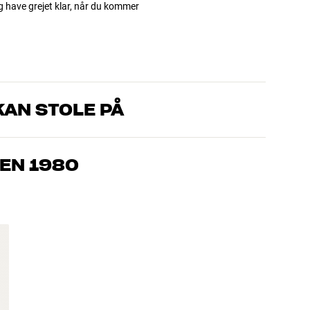
og have grejet klar, når du kommer
AN STOLE PÅ
, som kender produkterne og brænder for den gode lyd til både
drømmer om – så finder vi den løsning, der passer bedst til
EN 1980
jemmebio og TV er håndplukket kvalitet, der er bygget til at
pengepung og miljøet.