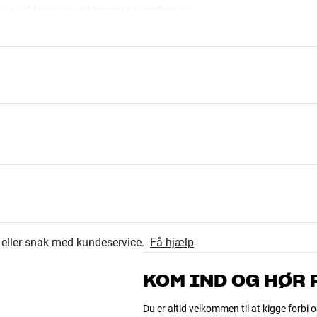
 du skal have en stikkontakt i nærheden.
r.
76
4.7
9
r eller snak med kundeservice.
Få hjælp
5
93 anmeldelser
1
KOM IND OG HØR
2
Du er altid velkommen til at kigge forbi o