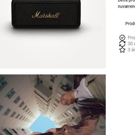
Dette pro
nuværende
Produ
Pri
30 
3 å