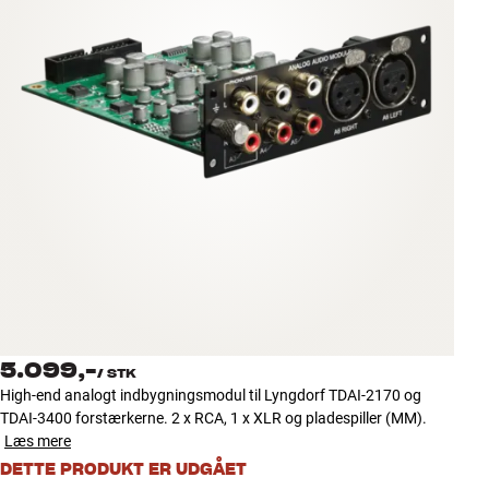
Tilbehør
INSPIRATION
MÆRKER
NYHEDER
TILBUD
Find Butik
Kundeservice
Log ind
5.099,-
Kundeservice
/
STK
Byg med Lyd
High-end analogt indbygningsmodul til Lyngdorf TDAI-2170 og
TDAI-3400 forstærkerne. 2 x RCA, 1 x XLR og pladespiller (MM).
Læs mere
DETTE PRODUKT ER UDGÅET