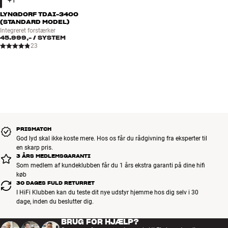
LYNGDORF TDAI-3400
(STANDARD MODEL)
Integreret forstærker
45.999,-
/ SYSTEM
23
PRISMATCH
God lyd skal ikke koste mere. Hos os får du rådgivning fra eksperter til
en skarp pris.
3 ÅRS MEDLEMSGARANTI
Som medlem af kundeklubben får du 1 års ekstra garanti på dine hifi
køb
30 DAGES FULD RETURRET
I HiFi Klubben kan du teste dit nye udstyr hjemme hos dig selv i 30
dage, inden du beslutter dig.
BRUG FOR HJÆLP?