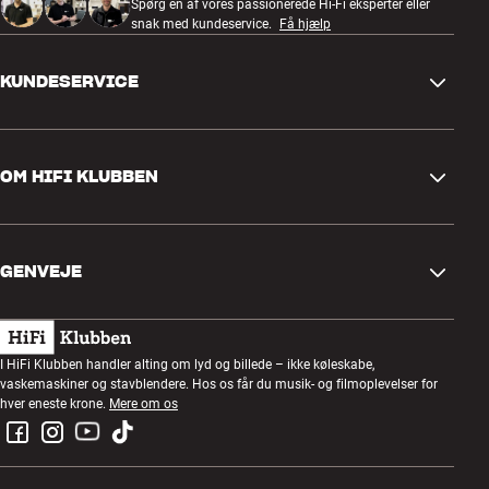
Spørg en af vores passionerede Hi-Fi eksperter eller
snak med kundeservice.
Få hjælp
KUNDESERVICE
Kontakt os
OM HIFI KLUBBEN
Spørgsmål og svar
Retur og reklamation
Find butik
Fortryd ordre
GENVEJE
Om os
Levering
Kundeklub
Gavekort
Handelsbetingelser
Lytteaften
I HiFi Klubben handler alting om lyd og billede – ikke køleskabe,
Byg med lyd
vaskemaskiner og stavblendere. Hos os får du musik- og filmoplevelser for
Privatlivspolitik
Konkurrencer
hver eneste krone.
Mere om os
Montering og installation
Job i HiFi Klubben
Lej en SOUNDBOKS