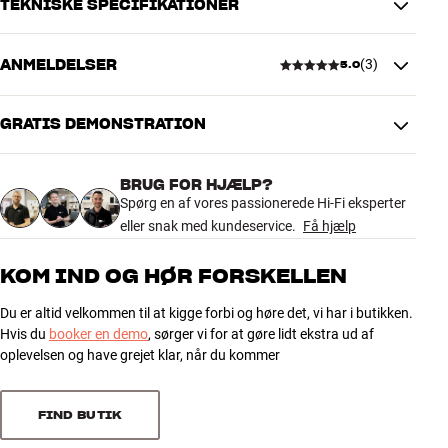
TEKNISKE SPECIFIKATIONER
TDAI-modulerne kan vælges fra start sammen med forstærkeren
ANMELDELSER
(
3
)
eller eftermonteres. Prismæssigt er det dog en fordel at købe den
5.0
DIMENSIONER OG DESIGN
nødvendige funktionalitet på én gang.
Farve
Sort
Vægt (kg)
0,12
GRATIS DEMONSTRATION
Lyngdorf high-end analog input modulet monteres på HiFi
5.0
Vægt emballage (kg)
0,12
Klubbens serviceværksted. Montering er inkluderet i prisen. Kontakt
2 x 7 x 26 cm (bredde x højde x
HiFi Klubben for køb.
Mål (emballage)
BRUG FOR HJÆLP?
dybde)
Mere fra Lyngdorf
3 anmeldelser
Spørg en af vores passionerede Hi-Fi eksperter
eller snak med kundeservice.
Få hjælp
GENERELLE EGENSKABER
5
3
High-end analogt indbygningsmodul til Lyngdorf TDAI-2170 og
KOM IND OG HØR FORSKELLEN
TDAI-3400 stereoforstærkere
4
0
Indgange: 2 x L/R RCA (ubalanceret), 1 x L/R XLR (balanceret), 1 x
Du er altid velkommen til at kigge forbi og høre det, vi har i butikken.
3
0
Phono/RCA pladespiller/RIAA (MM)
Hvis du
booker en demo
, sørger vi for at gøre lidt ekstra ud af
2
0
oplevelsen og have grejet klar, når du kommer
Monteres på HiFi Klubbens serviceværksted. Montering er
inkluderet i prisen.
1
0
FIND BUTIK
Sorter efter