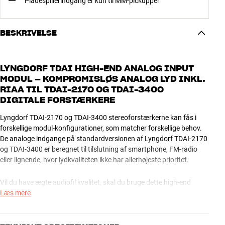
Pladespillerindgang er kun til MM-pickupper
BESKRIVELSE
LYNGDORF TDAI HIGH-END ANALOG INPUT
MODUL – KOMPROMISLØS ANALOG LYD INKL.
RIAA TIL TDAI-2170 OG TDAI-3400
DIGITALE FORSTÆRKERE
Lyngdorf TDAI-2170 og TDAI-3400 stereoforstærkerne kan fås i
forskellige modul-konfigurationer, som matcher forskellige behov.
De analoge indgange på standardversionen af Lyngdorf TDAI-2170
og TDAI-3400 er beregnet til tilslutning af smartphone, FM-radio
eller lignende, hvor lydkvaliteten ikke har allerhøjeste prioritet.
Vil du have ægte audiofil kvalitet, skal du bruge dette high-end
modul, som giver dig 2 x RCA line-in, pladespillerindgang/RIAA
Læs mere
(MM) samt en balanceret analog XLR-indgang. Med high-end
analogmodulet monteret kan du være sikker på at få en helt
kompromisløs lydkvalitet til alle dine analoge musikkilder.