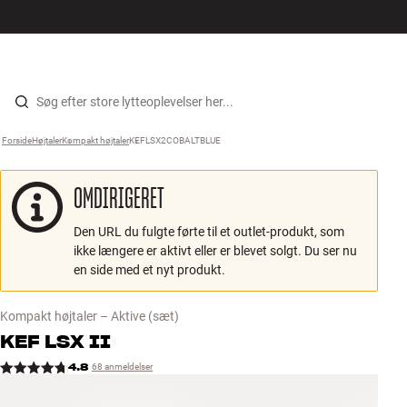
Hi-Fi
MENU
FIND BUTIK
LOG IND
KURV
Højtaler
Gå til indhold
Forside
Højtaler
›
Kompakt højtaler
›
KEFLSX2COBALTBLUE
›
Pladespiller
OMDIRIGERET
Høretelefoner
Den URL du fulgte førte til et outlet-produkt, som
Surround
ikke længere er aktivt eller er blevet solgt. Du ser nu
en side med et nyt produkt.
TV
Kompakt højtaler – Aktive
(sæt)
Systemer
KEF
LSX II
4.8
68 anmeldelser
Kabler