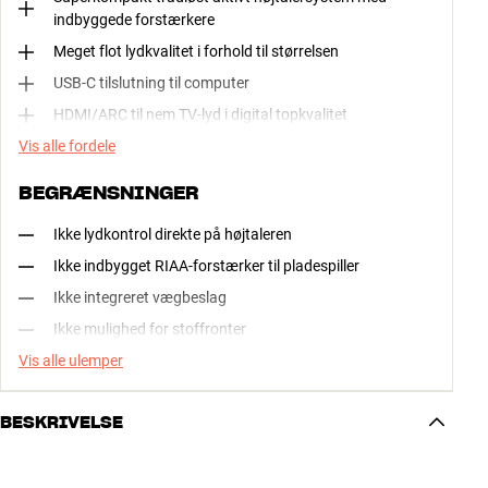
indbyggede forstærkere
Meget flot lydkvalitet i forhold til størrelsen
USB-C tilslutning til computer
HDMI/ARC til nem TV-lyd i digital topkvalitet
Vis alle fordele
BEGRÆNSNINGER
Ikke lydkontrol direkte på højtaleren
Ikke indbygget RIAA-forstærker til pladespiller
Ikke integreret vægbeslag
Ikke mulighed for stoffronter
Vis alle ulemper
BESKRIVELSE