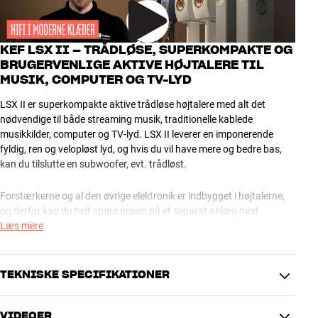
KEF LSX II – TRÅDLØSE, SUPERKOMPAKTE OG
BRUGERVENLIGE AKTIVE HØJTALERE TIL
MUSIK, COMPUTER OG TV-LYD
LSX II er superkompakte aktive trådløse højtalere med alt det
nødvendige til både streaming musik, traditionelle kablede
musikkilder, computer og TV-lyd. LSX II leverer en imponerende
fyldig, ren og velopløst lyd, og hvis du vil have mere og bedre bas,
kan du tilslutte en subwoofer, evt. trådløst.
Forstærkerne og al den øvrige elektronik er indbygget i højtalerne,
og derfor kan du helt spare prisen på et separat anlæg med
tilhørende kabler. Det giver dig et særdeles interessant alternativ til
Læs mere
et traditionelt kompakt stereosystem. Med USB-C indgang er LSX II
også helt perfekte som skrivebordshøjtalere, uanset om du lytter til
musik via din computer eller gamer fra PC’en.
TEKNISKE SPECIFIKATIONER
Med LSX II behøver du ikke absolut et indbyrdes kabel mellem
VIDEOER
højtalerne som på mange alternativer. Hvis du kan nøjes med