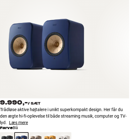
Tilbehør
INSPIRATION
MÆRKER
NYHEDER
TILBUD
Find Butik
Kundeservice
Log ind
9.990,-
/
SÆT
Kundeservice
Trådløse aktive højtalere i unikt superkompakt design. Her får du
Byg med Lyd
den ægte hi-fi-oplevelse til både streaming musik, computer og TV-
lyd.
Læs mere
Farve
Blå