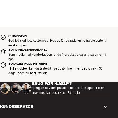
PRISMATCH
God lyd skal ikke koste mere. Hos os får du rådgivning fra eksperter til
en skarp pris.
3 ÅRS MEDLEMSGARANTI
Som medlem af kundeklubben får du 1 års ekstra garanti på dine hifi
køb
30 DAGES FULD RETURRET
I HiFi Klubben kan du teste dit nye udstyr hjemme hos dig selv i 30
dage, inden du beslutter dig.
BRUG FOR HJÆLP?
Spørg en af vores passionerede Hi-Fi eksperter eller
snak med kundeservice.
Få hjælp
KUNDESERVICE