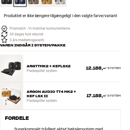
Produktet er ikke længere tilgængeligt i den valgte farve/variant
Prismatch - Vi matcher konkurrenterne
30 dages fuld returret
3 års medlemsgaranti
VAREN INDGÅR I SYSTEM/PAKKE
ARGTTMK2 + KEFLSX2
12.188,-
/
SYSTEM
Pladespiller system
ARGON AUDIO TT4 MK2 +
17.188,-
KEF LSX II
/
SYSTEM
Pladespiller system
FORDELE
Superkompakt trådløst aktivt højtalersystem med