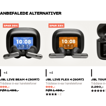
ANBEFALEDE ALTERNATIVER
SPAR 33%
SPAR 33%
JBL LIVE BEAM 4 (SORT)
JBL LIVE FLEX 4 (SORT)
JBL TOUR
Trådløse in-ear høretelefoner
Trådløse in-ear høretelefoner
Trådløse in
999,-
999,-
2.290,-
FØR
1.499,-
FØR
1.499,-
2