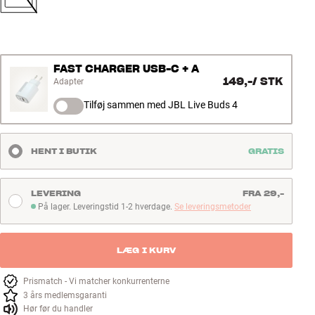
FAST CHARGER USB-C + A
149,-
/
STK
Adapter
Tilføj sammen med JBL Live Buds 4
HENT I BUTIK
GRATIS
LEVERING
FRA 29,-
På lager. Leveringstid 1-2 hverdage.
Se leveringsmetoder
På lager. Leveringstid 1-2 hverdage
LÆG I KURV
Prismatch - Vi matcher konkurrenterne
3 års medlemsgaranti
Hør før du handler