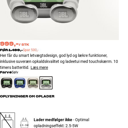
Tilbehør
INSPIRATION
MÆRKER
999,-
/
STK
NYHEDER
FØR
1.499,-
Spar
500,-
Her får du smart letvægtsdesign, god lyd og lækre funktioner,
inklusive suveræn opkaldskvalitet og ladeetui med touchskærm. 10
TILBUD
timers batteritid.
Læs mere
Farve
Sølv
Find Butik
Kundeservice
Log ind
Kundeservice
OPLYSNINGER OM OPLADER
Byg med Lyd
Lader medfølger ikke
- Optimal
opladningseffekt: 2.5-5W
2.5 - 5W