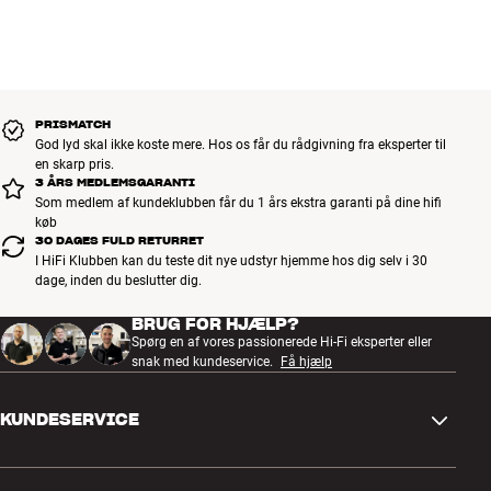
PRISMATCH
God lyd skal ikke koste mere. Hos os får du rådgivning fra eksperter til
en skarp pris.
3 ÅRS MEDLEMSGARANTI
Som medlem af kundeklubben får du 1 års ekstra garanti på dine hifi
køb
30 DAGES FULD RETURRET
I HiFi Klubben kan du teste dit nye udstyr hjemme hos dig selv i 30
dage, inden du beslutter dig.
BRUG FOR HJÆLP?
Spørg en af vores passionerede Hi-Fi eksperter eller
snak med kundeservice.
Få hjælp
KUNDESERVICE
Kontakt os