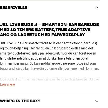
BESKRIVELSE
JBL LIVE BUDS 4 – SMARTE IN-EAR EARBUDS
MED 10 TIMERS BATTERI,TRUE ADAPTIVE
ANC OG LADEETUI MED FARVEDISPLAY
JBL Live Buds 4 er smarte trådløse in-ear høretelefoner (earbuds)
og touch-betjening. Her får du en unik brugeroplevelse med det
smarte touch-farvedisplay på ladeetuiet, hvor du kan foretage en
lang stribe indstillinger, uden at du skal have telefonen op af
lommen hver gang. Du kan endda lægge dine egne fotos ind som
baggrund, så du kan have din udkårne eller børnene med i lommen.
Live Buds 4 kommer med mange smarte og nyttige finesser Ud over
det smarte ladeetui får du blandt andet JBL Spatial lyd til både
Læs mere
musik og filmlyd, avanceret noise cancellation, suveræn
opkaldskvalitet samt masser af muligheder i den dedikerede JBL
Headphones app. En ekstra bonus er de friske farvemuligheder,
WHAT'S IN THE BOX?
som kan give et ekstra pift til din hverdag.