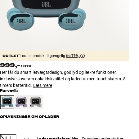
Tilbehør
INSPIRATION
MÆRKER
NYHEDER
OUTLET
1 outlet produkt tilgængelig
fra 799,-
999,-
/
STK
TILBUD
Her får du smart letvægtsdesign, god lyd og lækre funktioner,
inklusive suveræn opkaldskvalitet og ladeetui med touchskærm. 8
Find Butik
timers batteritid.
Læs mere
Kundeservice
Farve
Blå
Log ind
Kundeservice
Byg med Lyd
OPLYSNINGER OM OPLADER
Lader medfølger ikke
- Enheden understøtter