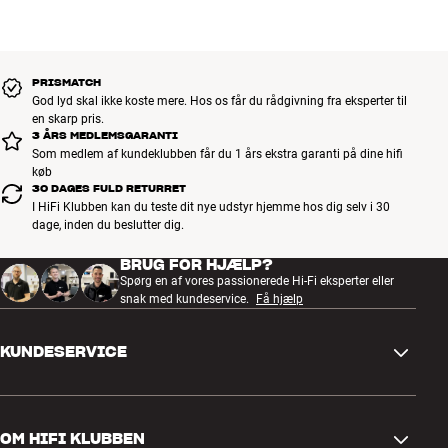
PRISMATCH
God lyd skal ikke koste mere. Hos os får du rådgivning fra eksperter til
en skarp pris.
3 ÅRS MEDLEMSGARANTI
Som medlem af kundeklubben får du 1 års ekstra garanti på dine hifi
køb
30 DAGES FULD RETURRET
I HiFi Klubben kan du teste dit nye udstyr hjemme hos dig selv i 30
dage, inden du beslutter dig.
BRUG FOR HJÆLP?
Spørg en af vores passionerede Hi-Fi eksperter eller
snak med kundeservice.
Få hjælp
KUNDESERVICE
Kontakt os
OM HIFI KLUBBEN