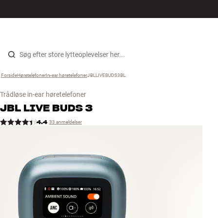
Hi-Fi
MENU
FIND BUTIK
LOG IND
KURV
Højtaler
Gå til indhold
Forside
Høretelefoner
›
In-ear høretelefoner
›
JBLLIVEBUDS3BL
›
Pladespiller
Trådløse in-ear høretelefoner
Høretelefoner
JBL
LIVE BUDS 3
4.4
33 anmeldelser
Surround
TV
Systemer
Kabler