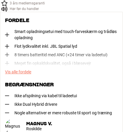
3 års medlemsgaranti
Hør før du handler
FORDELE
Smart opladningsetui med touch-farveskærm og trådløs
opladning
Flot lydkvalitet inkl. JBL Spatial lyd
8 timers batteritid med ANC (+24 timer via ladeetui)
Meget fin opkaldskvalitet, også i blæsevejr
Vis alle fordele
BEGRÆNSNINGER
Ikke afspilning via kabel til ladeetui
Ikke Dual Hybrid drivere
Nogle alternativer er mere robuste til sport og træning
MAGNUS V.
Roskilde