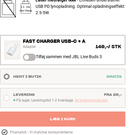
USB PD lynopladning. Optimal opladningseffekt:
2.5 - 5W,
Fast Charge
2.5-5W
FAST CHARGER USB-C + A
149,-
/
STK
Adapter
Tilføj sammen med JBL Live Buds 3
HENT I BUTIK
GRATIS
LEVERING
FRA 29,-
På lager. Leveringstid 1-2 hverdage.
Se leveringsmetoder
På lager. Leveringstid 1-2 hverdage
LÆG I KURV
Prismatch - Vi matcher konkurrenterne