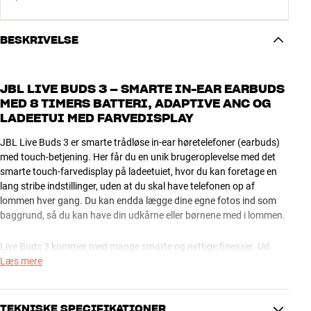
BESKRIVELSE
JBL LIVE BUDS 3 – SMARTE IN-EAR EARBUDS
MED 8 TIMERS BATTERI, ADAPTIVE ANC OG
LADEETUI MED FARVEDISPLAY
JBL Live Buds 3 er smarte trådløse in-ear høretelefoner (earbuds)
med touch-betjening. Her får du en unik brugeroplevelse med det
smarte touch-farvedisplay på ladeetuiet, hvor du kan foretage en
lang stribe indstillinger, uden at du skal have telefonen op af
lommen hver gang. Du kan endda lægge dine egne fotos ind som
baggrund, så du kan have din udkårne eller børnene med i lommen.
Live Buds 3 kommer med mange smarte og nyttige finesser. Ud
over det smarte ladeetui får du blandt andet JBL Spatial lyd til både
Læs mere
musik og filmlyd, avanceret noise cancellation, suveræn
opkaldskvalitet samt masser af muligheder i den dedikerede JBL
Headphones app. En ekstra bonus er de friske farvemuligheder,
TEKNISKE SPECIFIKATIONER