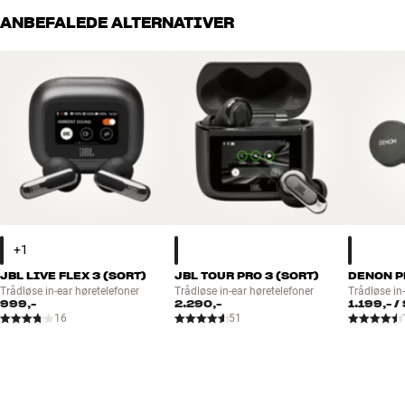
ANBEFALEDE ALTERNATIVER
JBL LIVE FLEX 3 (SORT)
JBL TOUR PRO 3 (SORT)
DENON P
Trådløse in-ear høretelefoner
Trådløse in-ear høretelefoner
Trådløse in
999,-
2.290,-
1.199,-
/
16
51