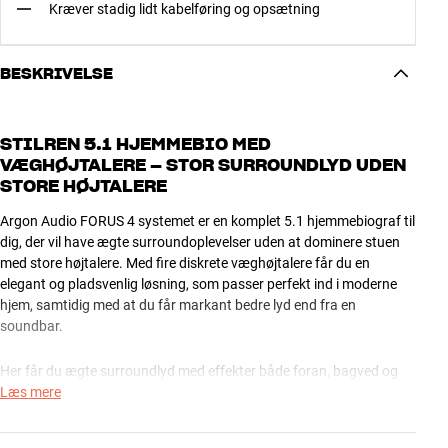
Kræver stadig lidt kabelføring og opsætning
BESKRIVELSE
STILREN 5.1 HJEMMEBIO MED
VÆGHØJTALERE – STOR SURROUNDLYD UDEN
STORE HØJTALERE
Argon Audio FORUS 4 systemet er en komplet 5.1 hjemmebiograf til
dig, der vil have ægte surroundoplevelser uden at dominere stuen
med store højtalere. Med fire diskrete væghøjtalere får du en
elegant og pladsvenlig løsning, som passer perfekt ind i moderne
hjem, samtidig med at du får markant bedre lyd end fra en
soundbar.
Her får du ægte surroundlyd med effekter både foran, bagved og
omkring dig, så film, serier og gaming bliver langt mere levende og
Læs mere
engagerende. Dialoger står klart, action får mere punch, og hele
oplevelsen føles større og mere realistisk.