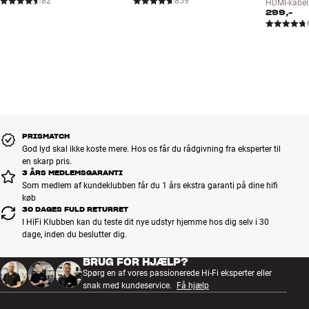
82
859
HDMI-kabel
299,-
PRISMATCH
God lyd skal ikke koste mere. Hos os får du rådgivning fra eksperter til
en skarp pris.
3 ÅRS MEDLEMSGARANTI
Som medlem af kundeklubben får du 1 års ekstra garanti på dine hifi
køb
30 DAGES FULD RETURRET
I HiFi Klubben kan du teste dit nye udstyr hjemme hos dig selv i 30
dage, inden du beslutter dig.
BRUG FOR HJÆLP?
Spørg en af vores passionerede Hi-Fi eksperter eller
snak med kundeservice.
Få hjælp