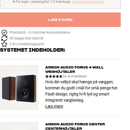
På lager. Leveringstid 1-2 hverdage.
Se leveringsmetoder
På lager. Leveringstid 1-2 hverdage
LÆG I KURV
Prismatch - Vi matcher konkurrenterne
30 dages fuld returret
3 års medlemsgaranti
SYSTEMET INDEHOLDER:
ARGON AUDIO FORUS 4 WALL
VÆGHØJTALER
56 anmeldelser
Hvis din vellyd skal hænge på væggen,
kommer du godt i mål for små penge her.
Fladt design, rigtig hi-fi-lyd og smart
integreret vægbeslag.
Læs mere
ARGON AUDIO FORUS CENTER
CENTERHØJTALER