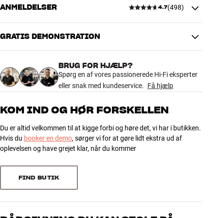
ANMELDELSER
(
498
)
4.7
Systemet er samtidig overraskende nemt at få til at fungere i
hverdagen. Receiveren hjælper med opsætningen, og når først det
hele spiller, kan du bare læne dig tilbage og nyde en
GRATIS DEMONSTRATION
4.7
hjemmebiooplevelse, som løfter dit TV mange niveauer over
almindelig TV-lyd.
BRUG FOR HJÆLP?
498 anmeldelser
Spørg en af vores passionerede Hi-Fi eksperter
Det her er løsningen til dig, der gerne vil have rigtig hi-fi surround i
eller snak med kundeservice.
Få hjælp
stuen uden at gå på kompromis med indretningen. Kom ind i HiFi
Klubben og oplev forskellen på ægte hjemmebio og en traditionel
5
379
KOM IND OG HØR FORSKELLEN
soundbar-løsning.
4
98
Du er altid velkommen til at kigge forbi og høre det, vi har i butikken.
Læs mere om de enkelte produkter på vores produktsider.
3
15
Hvis du
booker en demo
, sørger vi for at gøre lidt ekstra ud af
2
2
oplevelsen og have grejet klar, når du kommer
1
4
FIND BUTIK
Sorter efter