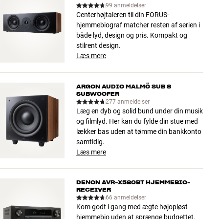
99 anmeldelser
Centerhøjtaleren til din FORUS-
hjemmebiograf matcher resten af serien i
både lyd, design og pris. Kompakt og
stilrent design.
Læs mere
ARGON AUDIO MALMÖ SUB 8
SUBWOOFER
277 anmeldelser
Læg en dyb og solid bund under din musik
og filmlyd. Her kan du fylde din stue med
lækker bas uden at tømme din bankkonto
samtidig.
Læs mere
DENON AVR-X580BT HJEMMEBIO-
RECEIVER
66 anmeldelser
Kom godt i gang med ægte højopløst
hjemmebio uden at sprænge budgettet.