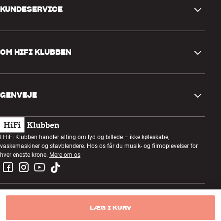
KUNDESERVICE
Kontakt os
OM HIFI KLUBBEN
Spørgsmål og svar
Retur og reklamation
Find butik
Fortryd ordre
GENVEJE
Om os
Levering
Kundeklub
Gavekort
Handelsbetingelser
Lytteaften
I HiFi Klubben handler alting om lyd og billede – ikke køleskabe,
Byg med lyd
vaskemaskiner og stavblendere. Hos os får du musik- og filmoplevelser for
Privatlivspolitik
Konkurrencer
hver eneste krone.
Mere om os
Montering og installation
Job i HiFi Klubben
Lej en SOUNDBOKS
Retur af el-affald
LÆG I KURV
© Copyright 2025 — HiFi Klubben A/S CVR: 89837316
Produktanmeldelser