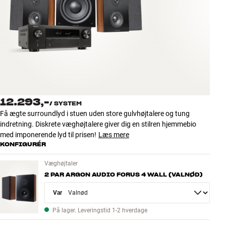
Tilbehør
INSPIRATION
MÆRKER
NYHEDER
12.293,-
/
SYSTEM
TILBUD
Få ægte surroundlyd i stuen uden store gulvhøjtalere og tung
indretning. Diskrete væghøjtalere giver dig en stilren hjemmebio
med imponerende lyd til prisen!
Læs mere
Find Butik
KONFIGURÉR
Kundeservice
Log ind
Væghøjtaler
Kundeservice
2 PAR ARGON AUDIO FORUS 4 WALL (VALNØD)
Byg med Lyd
Variant
På lager. Leveringstid 1-2 hverdage