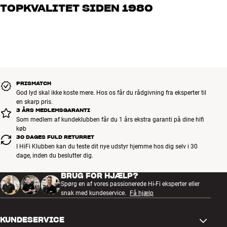
TOPKVALITET SIDEN 1980
os, hvad du drømmer om – så finder vi den løsning, der passer
bedst til dig og dit budget
Alle HiFi Klubbens produkter til musik, hjemmebio og TV er
håndplukket kvalitet, der er bygget til at holde i årevis. Det er godt
for både din pengepung og miljøet.
BOOK EN EKSPERT
PRISMATCH
God lyd skal ikke koste mere. Hos os får du rådgivning fra eksperter til
en skarp pris.
3 ÅRS MEDLEMSGARANTI
Som medlem af kundeklubben får du 1 års ekstra garanti på dine hifi
køb
30 DAGES FULD RETURRET
I HiFi Klubben kan du teste dit nye udstyr hjemme hos dig selv i 30
dage, inden du beslutter dig.
BRUG FOR HJÆLP?
Spørg en af vores passionerede Hi-Fi eksperter eller
snak med kundeservice.
Få hjælp
KUNDESERVICE