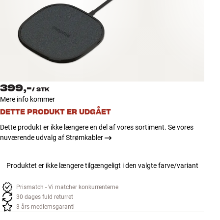
Tilbehør
INSPIRATION
MÆRKER
NYHEDER
399,-
/
STK
Mere info kommer
TILBUD
DETTE PRODUKT ER UDGÅET
Dette produkt er ikke længere en del af vores sortiment. Se vores
Find Butik
nuværende udvalg af Strømkabler
Kundeservice
Log ind
Kundeservice
Produktet er ikke længere tilgængeligt i den valgte farve/variant
Byg med Lyd
Prismatch - Vi matcher konkurrenterne
30 dages fuld returret
3 års medlemsgaranti