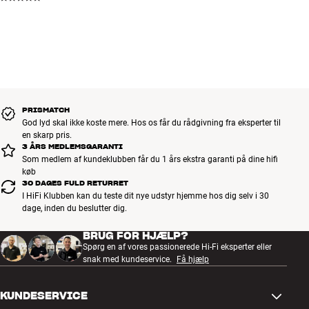
også i 32-bit.
Standby-forbrug: 0,2 watt
* Multikanals SACD afspilles som 2-kanals downmix.
* Opsætning af 24 bit afspilning fra PC/Mac afhænger af
** Op til 24-bit/192kHz
styresystem og software/hardware. Har du brug for specifik driver
til DCD1520 kan den downloades fra Denons hjemmeside.
Mere fra Denon
PRISMATCH
God lyd skal ikke koste mere. Hos os får du rådgivning fra eksperter til
en skarp pris.
3 ÅRS MEDLEMSGARANTI
Som medlem af kundeklubben får du 1 års ekstra garanti på dine hifi
køb
30 DAGES FULD RETURRET
I HiFi Klubben kan du teste dit nye udstyr hjemme hos dig selv i 30
dage, inden du beslutter dig.
BRUG FOR HJÆLP?
Spørg en af vores passionerede Hi-Fi eksperter eller
snak med kundeservice.
Få hjælp
KUNDESERVICE