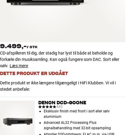
Tilbehør
INSPIRATION
MÆRKER
9.499,-
/
STK
NYHEDER
CD-afspilleren til dig, der stadig har lyst til både at beholde og
forkæle din musiksamling. Kan også fungere som DAC. Sort eller
TILBUD
sølv.
Læs mere
DETTE PRODUKT ER UDGÅET
Find Butik
Dette produkt er ikke længere tilgængeligt i HiFi Klubben. Vi vil i
Kundeservice
stedet anbefale:
Log ind
Kundeservice
DENON DCD-900NE
Byg med Lyd
443
Eksklusiv finish med front i sort eller sølv
aluminium
Advanced AL32 Processing Plus
signalbehandling med 32-bit opsampling
Afspiller DSD-bitstream, FLAC m.m. via USB