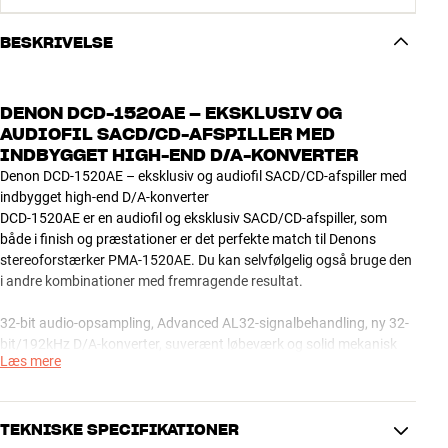
BESKRIVELSE
DENON DCD-1520AE – EKSKLUSIV OG
AUDIOFIL SACD/CD-AFSPILLER MED
INDBYGGET HIGH-END D/A-KONVERTER
Denon DCD-1520AE – eksklusiv og audiofil SACD/CD-afspiller med
indbygget high-end D/A-konverter
DCD-1520AE er en audiofil og eksklusiv SACD/CD-afspiller, som
både i finish og præstationer er det perfekte match til Denons
stereoforstærker PMA-1520AE. Du kan selvfølgelig også bruge den
i andre kombinationer med fremragende resultat.
32-bit audio-opsampling, Advanced AL32-signalbehandling, ny 32-
bit/192kHz D/A-konverter, suverænt løbeværk og solid mekanisk
Læs mere
konstruktion sikrer dig enestående lydkvalitet til både SACD og CD.
Ligesom på PMA-1520AE er fronten udført i ægte aluminium.
High-end D/A-konverter til alle dine digitale lydkilder
TEKNISKE SPECIFIKATIONER