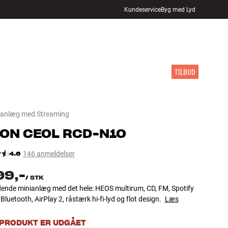
Kundeservice
Byg med Lyd
FIND BUTIK
LOG IND
KURV
INSPIRATION
MÆRKER
NYHEDER
TILBUD
anlæg med Streaming
NON
CEOL RCD-N10
4.6
146 anmeldelser
99,-
/
STK
dende minianlæg med det hele: HEOS multirum, CD, FM, Spotify
Bluetooth, AirPlay 2, råstærk hi-fi-lyd og flot design.
Læs
 PRODUKT ER UDGÅET