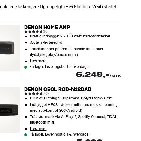
dukt er ikke længere tilgængeligt i HiFi Klubben. Vi vil i stedet
DENON HOME AMP
30
Kraftig indbygget 2 x 100 watt stereoforstærker
Ægte hi-fi-stereolyd
Touchknapper på front til basale funktioner
(lydstyrke, play/pause m.m.)
Læs mere
På lager. Leveringstid 1-2 hverdage
6.249,-
/
STK
DENON CEOL RCD-N12DAB
767
HDMI-tilslutning til supernem TV-lyd i topkvalitet
Indbygget HEOS trådløs multirums-musikstreaming
med app-kontrol (iOS/Android)
Trådløs musik via AirPlay 2, Spotify Connect, TIDAL,
Bluetooth m.fl.
Læs mere
På lager. Leveringstid 1-2 hverdage