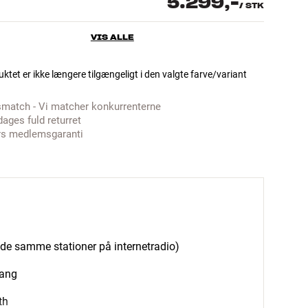
5.299,-
/
STK
VIS ALLE
ktet er ikke længere tilgængeligt i den valgte farve/variant
smatch - Vi matcher konkurrenterne
dages fuld returret
rs medlemsgaranti
 de samme stationer på internetradio)
gang
th