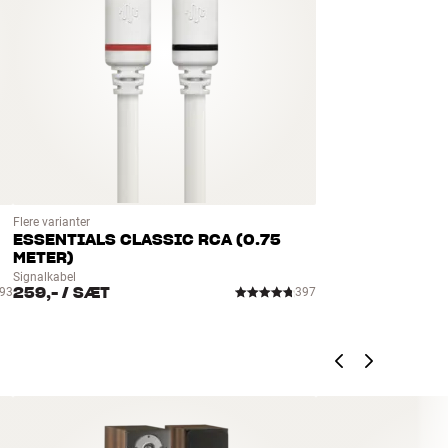
Flere varianter
ESSENTIALS CLASSIC RCA (0.75
METER)
Signalkabel
259,-
/ SÆT
93
397