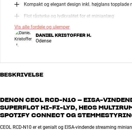
Kompakt og elegant design inkl. højglans topplade
Flot råstyrke og lydkvalitet for et minianlæg
Vis alle fordele og ulemper
DANIEL KRISTOFFER H.
Odense
BESKRIVELSE
DENON CEOL RCD-N10 – EISA-VINDE
SUPERFLOT HI-FI-LYD, HEOS MULTIRUM
SPOTIFY CONNECT OG STEMMESTYRING
CEOL RCD-N10 er et genialt og EISA-vindende streaming minianlæ