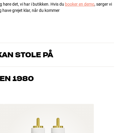
g høre det, vi har i butikken. Hvis du
booker en demo
, sørger vi
og have grejet klar, når du kommer
AN STOLE PÅ
, som kender produkterne og brænder for den gode lyd til både
drømmer om – så finder vi den løsning, der passer bedst til
EN 1980
jemmebio og TV er håndplukket kvalitet, der er bygget til at
pengepung og miljøet.