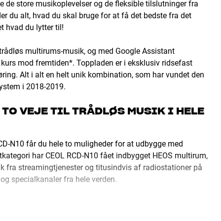
 de store musikoplevelser og de fleksible tilslutninger fra
er du alt, hvad du skal bruge for at få det bedste fra det
 hvad du lytter til!
trådløs multirums-musik, og med Google Assistant
kurs mod fremtiden*. Toppladen er i eksklusiv ridsefast
ing. Alt i alt en helt unik kombination, som har vundet den
ystem i 2018-2019.
 TO VEJE TIL TRÅDLØS MUSIK I HELE
RCD-N10 får du hele to muligheder for at udbygge med
duktkategori har CEOL RCD-N10 fået indbygget HEOS multirum,
fra streamingtjenester og titusindvis af radiostationer på
og specialkanaler fra hele verden.
e i alle andre rum i dit hjem, og du styrer det hele fra
 ud af det – kom ind og oplev det i HiFi Klubben!