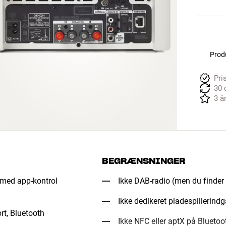
Produ
Pri
30 
3 å
BEGRÆNSNINGER
med app-kontrol
Ikke DAB-radio (men du finder
Ikke dedikeret pladespillerind
rt, Bluetooth
Ikke NFC eller aptX på Bluetoo