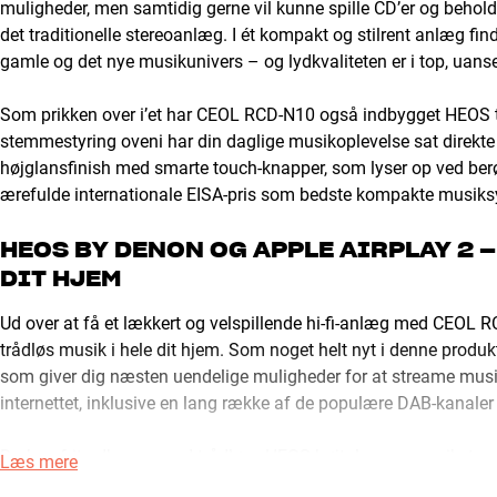
muligheder, men samtidig gerne vil kunne spille CD’er og beholde
det traditionelle stereoanlæg. I ét kompakt og stilrent anlæg find
gamle og det nye musikunivers – og lydkvaliteten er i top, uanset
Som prikken over i’et har CEOL RCD-N10 også indbygget HEOS 
stemmestyring oveni har din daglige musikoplevelse sat direkte 
højglansfinish med smarte touch-knapper, som lyser op ved berør
ærefulde internationale EISA-pris som bedste kompakte musiks
HEOS BY DENON OG APPLE AIRPLAY 2 –
DIT HJEM
Ud over at få et lækkert og velspillende hi-fi-anlæg med CEOL 
trådløs musik i hele dit hjem. Som noget helt nyt i denne pro
som giver dig næsten uendelige muligheder for at streame musik 
internettet, inklusive en lang række af de populære DAB-kanaler 
Du kan frit udbygge med trådløse HEOS-højtalere og musikstreamer
Læs mere
HEOS-appen på din smartphone. Det er så nemt, at alle kan finde