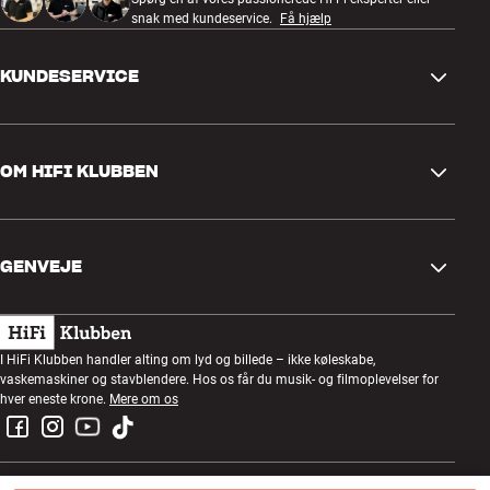
snak med kundeservice.
Få hjælp
KUNDESERVICE
Kontakt os
OM HIFI KLUBBEN
Spørgsmål og svar
Retur og reklamation
Find butik
Fortryd ordre
GENVEJE
Om os
Levering
Kundeklub
Gavekort
Handelsbetingelser
Lytteaften
I HiFi Klubben handler alting om lyd og billede – ikke køleskabe,
Byg med lyd
vaskemaskiner og stavblendere. Hos os får du musik- og filmoplevelser for
Privatlivspolitik
Konkurrencer
hver eneste krone.
Mere om os
Montering og installation
Job i HiFi Klubben
Lej en SOUNDBOKS