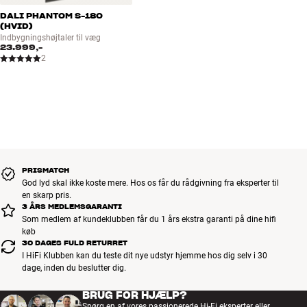
DALI PHANTOM S-180
(HVID)
Indbygningshøjtaler til væg
23.999,-
2
PRISMATCH
God lyd skal ikke koste mere. Hos os får du rådgivning fra eksperter til
en skarp pris.
3 ÅRS MEDLEMSGARANTI
Som medlem af kundeklubben får du 1 års ekstra garanti på dine hifi
køb
30 DAGES FULD RETURRET
I HiFi Klubben kan du teste dit nye udstyr hjemme hos dig selv i 30
dage, inden du beslutter dig.
BRUG FOR HJÆLP?
Spørg en af vores passionerede Hi-Fi eksperter eller