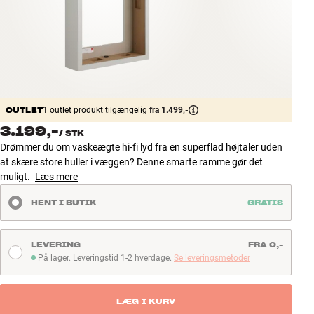
Tilbehør
INSPIRATION
MÆRKER
OUTLET
1 outlet produkt tilgængelig
fra 1.499,-
NYHEDER
3.199,-
/
STK
Drømmer du om vaskeægte hi-fi lyd fra en superflad højtaler uden
TILBUD
at skære store huller i væggen? Denne smarte ramme gør det
muligt.
Læs mere
Find Butik
HENT I BUTIK
GRATIS
Kundeservice
Log ind
Kundeservice
LEVERING
FRA 0,-
Byg med Lyd
På lager. Leveringstid 1-2 hverdage.
Se leveringsmetoder
På lager. Leveringstid 1-2 hverdage
LÆG I KURV