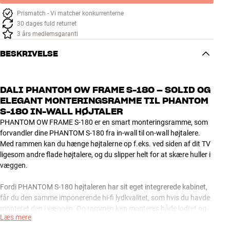
Prismatch - Vi matcher konkurrenterne
30 dages fuld returret
3 års medlemsgaranti
BESKRIVELSE
DALI PHANTOM OW FRAME S-180 – SOLID OG
ELEGANT MONTERINGSRAMME TIL PHANTOM
S-180 IN-WALL HØJTALER
PHANTOM OW FRAME S-180 er en smart monteringsramme, som
forvandler dine PHANTOM S-180 fra in-wall til on-wall højtalere.
Med rammen kan du hænge højtalerne op f.eks. ved siden af dit TV
ligesom andre flade højtalere, og du slipper helt for at skære huller i
væggen.
Fordi PHANTOM S-180 højtaleren har sit eget integrerede kabinet,
får du den samme imponerende hi-fi lydkvalitet, som hvis du havde
monteret den i væggen. Og rammen kan monteres både lodret og
Læs mere
vandret, inklusive kabelgennemgang på alle fire sider. Det giver dig