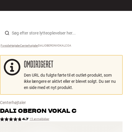
Hi-Fi
MENU
FIND BUTIK
LOG IND
KURV
Højtaler
Gå til indhold
Forside
Højtaler
›
Centerhøjtaler
›
DALIOBERONVOKALCOA
›
Pladespiller
OMDIRIGERET
Høretelefoner
Den URL du fulgte førte til et outlet-produkt, som
Surround
ikke længere er aktivt eller er blevet solgt. Du ser nu
en side med et nyt produkt.
TV
Centerhøjtaler
Systemer
DALI
OBERON VOKAL C
4.7
15 anmeldelser
Kabler