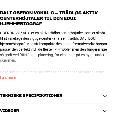
DALI OBERON VOKAL C – TRÅDLØS AKTIV
CENTERHØJTALER TIL DIN EQUI
HJEMMEBIOGRAF
OBERON VOKAL C er en aktiv trådløs centerhøjtaler, som er skabt
til at varetage den vigtige centerkanal i en trådløs DALI EQUI
hjemmebiograf. Med sit kompakte design og fremadvendte basport
passer den perfekt ind i de fleste hi-fi-møbler, men den fungerer lige
så godt ved fritstående placering, for eksempel på en hylde under
skærmen.
De to stærke 5,25” bas/mellemtone-enheder har membran i ægte
træfiber, og de er bygget med DALIs unikke SMC-magnetsystem og
Læs mere
low-loss-teknologi, så du får krystalklar gengivelse af stemmer,
instrumenter og filmeffekter ved enhver lydstyrke. Ultra-
letvægtsdiskanten sørger samtidig for masser af luft og detaljer i
TEKNISKE SPECIFIKATIONER
lyden.
VIDEOER
Klangen på OBERON VOKAL C er naturligvis matchet, så du får et
YDELSE
flot sammenhængende lydbillede i din hjemmebiograf, uanset hvilke