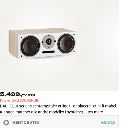
Tilbehør
INSPIRATION
MÆRKER
NYHEDER
TILBUD
Find Butik
Kundeservice
Log ind
5.499,-
/
STK
Kundeservice
Kræver DALI SOUNDHUB
Byg med Lyd
DALI EQUI seriens centerhøjtaler er lige til at placere i et hi-fi-møbel.
Klangen matcher alle andre modeller i systemet.
Læs mere
HENT I BUTIK
GRATIS