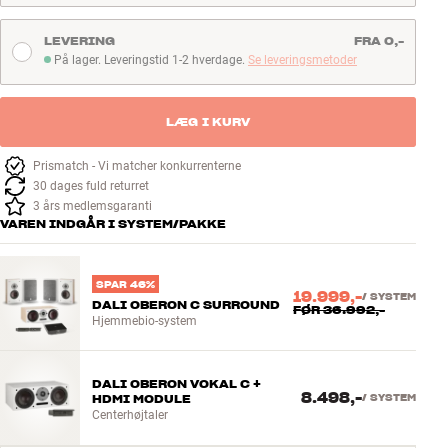
LEVERING
FRA 0,-
På lager. Leveringstid 1-2 hverdage.
Se leveringsmetoder
På lager. Leveringstid 1-2 hverdage
LÆG I KURV
Prismatch - Vi matcher konkurrenterne
30 dages fuld returret
3 års medlemsgaranti
VAREN INDGÅR I SYSTEM/PAKKE
SPAR 46%
19.999,-
/
SYSTEM
DALI OBERON C SURROUND
FØR
36.992,-
Hjemmebio-system
DALI OBERON VOKAL C +
8.498,-
HDMI MODULE
/
SYSTEM
Centerhøjtaler