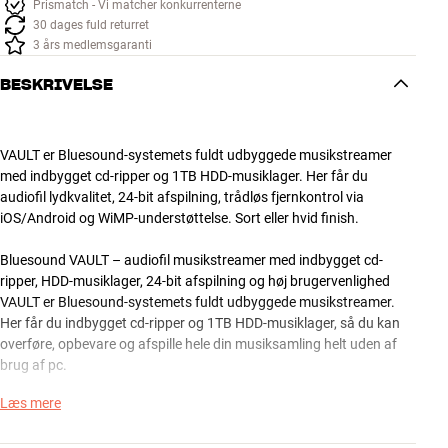
Prismatch - Vi matcher konkurrenterne
30 dages fuld returret
3 års medlemsgaranti
BESKRIVELSE
VAULT er Bluesound-systemets fuldt udbyggede musikstreamer
med indbygget cd-ripper og 1TB HDD-musiklager. Her får du
audiofil lydkvalitet, 24-bit afspilning, trådløs fjernkontrol via
iOS/Android og WiMP-understøttelse. Sort eller hvid finish.
Bluesound VAULT – audiofil musikstreamer med indbygget cd-
ripper, HDD-musiklager, 24-bit afspilning og høj brugervenlighed
VAULT er Bluesound-systemets fuldt udbyggede musikstreamer.
Her får du indbygget cd-ripper og 1TB HDD-musiklager, så du kan
overføre, opbevare og afspille hele din musiksamling helt uden af
brug af pc.
Læs mere
Med sin audiofile opbygning kan VAULT matche selv et virkelig godt
anlæg, så du ikke behøver at gå på kompromis med lydkvaliteten