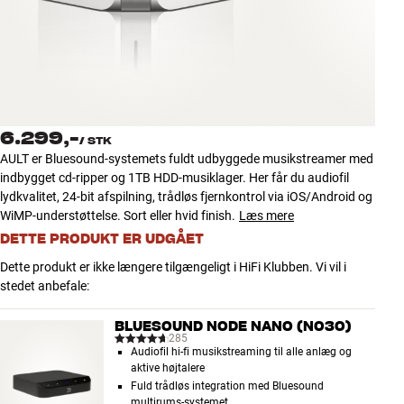
Tilbehør
INSPIRATION
MÆRKER
6.299,-
/
STK
NYHEDER
AULT er Bluesound-systemets fuldt udbyggede musikstreamer med
indbygget cd-ripper og 1TB HDD-musiklager. Her får du audiofil
TILBUD
lydkvalitet, 24-bit afspilning, trådløs fjernkontrol via iOS/Android og
WiMP-understøttelse. Sort eller hvid finish.
Læs mere
DETTE PRODUKT ER UDGÅET
Find Butik
Kundeservice
Dette produkt er ikke længere tilgængeligt i HiFi Klubben. Vi vil i
Log ind
stedet anbefale:
Kundeservice
Byg med Lyd
BLUESOUND NODE NANO (N030)
285
Audiofil hi-fi musikstreaming til alle anlæg og
aktive højtalere
Fuld trådløs integration med Bluesound
multirums-systemet