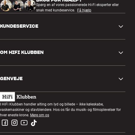
Spørg en af vores passionerede Hi-Fi eksperter eller
snak med kundeservice.
Få hjælp
KUNDESERVICE
Kontakt os
OM HIFI KLUBBEN
Spørgsmål og svar
Retur og reklamation
Find butik
Fortryd ordre
GENVEJE
Om os
Levering
Kundeklub
Gavekort
Handelsbetingelser
Lytteaften
I HiFi Klubben handler alting om lyd og billede – ikke køleskabe,
Byg med lyd
vaskemaskiner og stavblendere. Hos os får du musik- og filmoplevelser for
Privatlivspolitik
Konkurrencer
hver eneste krone.
Mere om os
Montering og installation
Job i HiFi Klubben
Lej en SOUNDBOKS