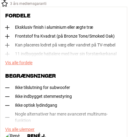
3 års medlemsgaranti
FORDELE
Eksklusiv finish i aluminium eller ægte træ
Frontstof fra Kvadrat (på Bronze Tone/Smoked Oak)
Kan placeres lodret på væg eller vandret på TV-møbel
11 indbyggede højtalere med hver sin forstærkerkanal
Vis alle fordele
BEGRÆNSNINGER
Ikke tilslutning for subwoofer
Ikke indbygget stemmestyring
Ikke optisk lydindgang
Nogle alternativer har mere avanceret multirums-
funktion
Vis alle ulemper
RENÉ J.