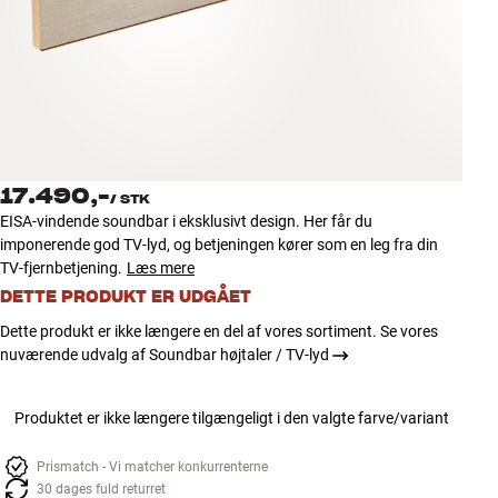
Tilbehør
INSPIRATION
MÆRKER
NYHEDER
17.490,-
/
STK
EISA-vindende soundbar i eksklusivt design. Her får du
TILBUD
imponerende god TV-lyd, og betjeningen kører som en leg fra din
TV-fjernbetjening.
Læs mere
DETTE PRODUKT ER UDGÅET
Find Butik
Kundeservice
Dette produkt er ikke længere en del af vores sortiment. Se vores
Log ind
nuværende udvalg af Soundbar højtaler / TV-lyd
Kundeservice
Byg med Lyd
Produktet er ikke længere tilgængeligt i den valgte farve/variant
Prismatch - Vi matcher konkurrenterne
30 dages fuld returret