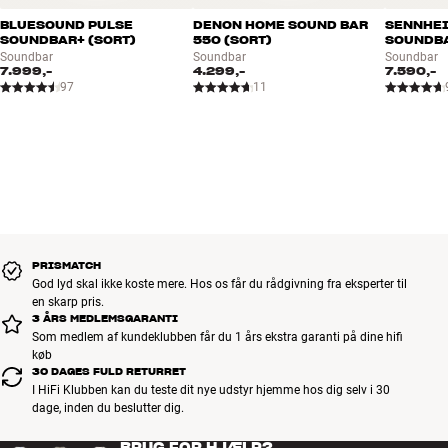
Mere fra Bang & Olufsen
BLUESOUND PULSE
DENON HOME SOUND BAR
SENNHEI
SOUNDBAR+ (SORT)
550 (SORT)
SOUNDBA
Soundbar
Soundbar
Soundbar
7.999,-
4.299,-
7.590,-
97
11
PRISMATCH
God lyd skal ikke koste mere. Hos os får du rådgivning fra eksperter til
en skarp pris.
3 ÅRS MEDLEMSGARANTI
Som medlem af kundeklubben får du 1 års ekstra garanti på dine hifi
køb
30 DAGES FULD RETURRET
I HiFi Klubben kan du teste dit nye udstyr hjemme hos dig selv i 30
dage, inden du beslutter dig.
BRUG FOR HJÆLP?