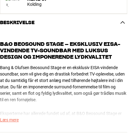
Kolding
BESKRIVELSE
B&O BEOSOUND STAGE – EKSKLUSIV EISA-
VINDENDE TV-SOUNDBAR MED LUKSUS
DESIGN OG IMPONERENDE LYDKVALITET
Bang & Olufsen Beosound Stage er en eksklusiv EISA-vindende
soundbar, som vil give dig en drastisk forbedret TV-oplevelse, uden
at du samtidig får et stort anlæg med tilhørende højtalere ind i din
stue. Du får en imponerende surround-fornemmelse til film og
serier, samt en flot og fyldig lydkvalitet, som også gør trådløs musik
til en ren fornøjelse.
Eksperterne har allerede fundet ud af, at B&O Beosound Stage er
noget helt for sig selv, og derfor valgte de den som vinder af den
Læs mere
eftertragtede EISA-pris som ”Best Product 2020-2021” i kategorien
”Premium Soundbar”.