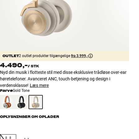
Tilbehør
INSPIRATION
MÆRKER
NYHEDER
OUTLET
2 outlet produkter tilgængelige
fra 3.999,-
4.490,-
/
STK
TILBUD
Nyd din musik i flotteste stil med disse eksklusive trådløse over-ear
høretelefoner. Avanceret ANC, touch-betjening og design i
Find Butik
verdensklasse!
Læs mere
Kundeservice
Farve
Gold Tone
Log ind
Kundeservice
Byg med Lyd
OPLYSNINGER OM OPLADER