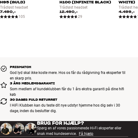
H95 (GULD)
H100 (INFINITE BLACK)
WHITE)
Trådløst headset
Trådløst headset
Trådløst he
7.490,-
12.490,-
4.499,-
105
29
PRISMATCH
God lyd skal ikke koste mere. Hos os får du rådgivning fra eksperter til
en skarp pris.
3 ÅRS MEDLEMSGARANTI
Som medlem af kundeklubben får du 1 års ekstra garanti på dine hifi
køb
30 DAGES FULD RETURRET
I HiFi Klubben kan du teste dit nye udstyr hjemme hos dig selv i 30
dage, inden du beslutter dig.
BRUG FOR HJÆLP?
Spørg en af vores passionerede Hi-Fi eksperter eller
snak med kundeservice.
Få hjælp