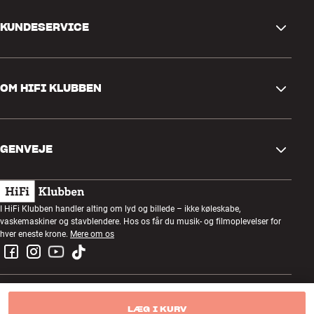
KUNDESERVICE
Kontakt os
OM HIFI KLUBBEN
Spørgsmål og svar
Retur og reklamation
Find butik
Fortryd ordre
GENVEJE
Om os
Levering
Kundeklub
Gavekort
Handelsbetingelser
Lytteaften
I HiFi Klubben handler alting om lyd og billede – ikke køleskabe,
Byg med lyd
vaskemaskiner og stavblendere. Hos os får du musik- og filmoplevelser for
Privatlivspolitik
Konkurrencer
hver eneste krone.
Mere om os
Montering og installation
Job i HiFi Klubben
Lej en SOUNDBOKS
Retur af el-affald
LÆG I KURV