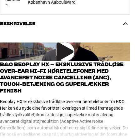
København Aaboulevard
BESKRIVELSE
B&O BEOPLAY HX – EKSKLUSIVE TRÅDLØSE
OVER-EAR HI-FI HØRETELEFONER MED
AVANCERET NOISE CANCELLING (ANC),
TOUCH-BETJENING OG SUPERLÆKKER
FINISH
Beoplay HX er eksklusive trådløse over-ear høretelefoner fra B&O.
Her kan du nyde dine favoritter i overlegen stil med fremragende
trådløs lydkvalitet, ikonisk design, superlækre materialer og
avanceret digital støjreduktion (Adaptive Active Noise
Cancellation), som automatisk optimerer sig til dine omgivelser. Du
får også en dedikeret knap til lynhurtig aktivering af din foretrukne