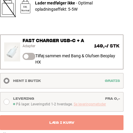
Lader medfølger ikke
- Optimal
5W,
opladningseffekt: 5-5W
Normal
FAST CHARGER USB-C + A
149,-
/
STK
Adapter
Tilføj sammen med Bang & Olufsen Beoplay
HX
HENT I BUTIK
GRATIS
LEVERING
FRA 0,-
På lager. Leveringstid 1-2 hverdage.
Se leveringsmetoder
På lager. Leveringstid 1-2 hverdage
LÆG I KURV