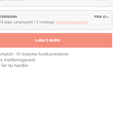
EVERING
FRA 0,-
På lager. Leveringstid 1-2 hverdage.
Se leveringsmetoder
å lager. Leveringstid 1-2 hverdage
LÆG I KURV
smatch - Vi matcher konkurrenterne
rs medlemsgaranti
 før du handler