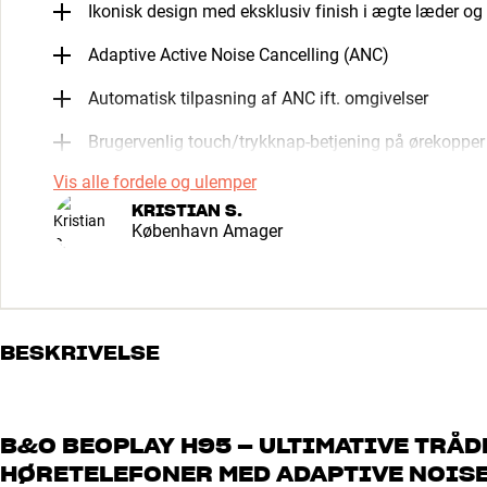
Ikonisk design med eksklusiv finish i ægte læder o
Adaptive Active Noise Cancelling (ANC)
Automatisk tilpasning af ANC ift. omgivelser
Brugervenlig touch/trykknap-betjening på ørekopper
Vis alle fordele og ulemper
KRISTIAN S.
København Amager
BESKRIVELSE
B&O BEOPLAY H95 – ULTIMATIVE TRÅD
HØRETELEFONER MED ADAPTIVE NOISE