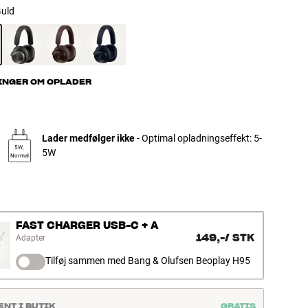
uld
INGER OM OPLADER
Lader medfølger ikke
- Optimal opladningseffekt: 5-
5W,
5W
Normal
FAST CHARGER USB-C + A
149,-
/
STK
Adapter
Tilføj sammen med Bang & Olufsen Beoplay H95
ENT I BUTIK
GRATIS