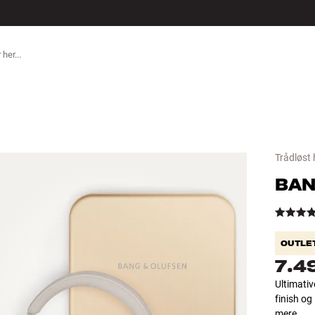
TILBEHØR
Trådløst
BAN
OUTLE
7.4
Ultimati
finish og
mere