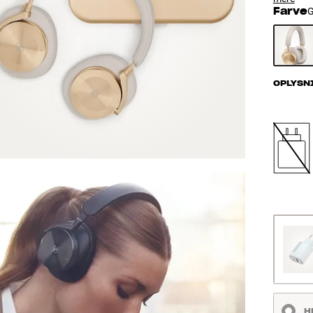
Farve
G
OPLYSN
H