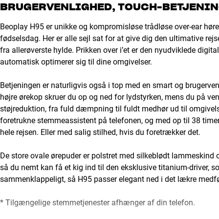
BRUGERVENLIGHED, TOUCH-BETJENIN
Beoplay H95 er unikke og kompromisløse trådløse over-ear hørete
fødselsdag. Her er alle sejl sat for at give dig den ultimative rej
fra allerøverste hylde. Prikken over i’et er den nyudviklede digi
automatisk optimerer sig til dine omgivelser.
Betjeningen er naturligvis også i top med en smart og brugerven
højre ørekop skruer du op og ned for lydstyrken, mens du på ve
støjreduktion, fra fuld dæmpning til fuldt medhør ud til omgivels
foretrukne stemmeassistent på telefonen, og med op til 38 time
hele rejsen. Eller med salig stilhed, hvis du foretrækker det.
De store ovale ørepuder er polstret med silkeblødt lammeskind 
så du nemt kan få et kig ind til den eksklusive titanium-driver, s
sammenklappeligt, så H95 passer elegant ned i det lækre medfø
* Tilgængelige stemmetjenester afhænger af din telefon.