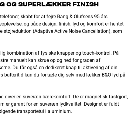
G OG SUPERLÆKKER FINISH
lefoner, skabt for at fejre Bang & Olufsens 95-års
seoplevelse, og både design, finish, lyd og komfort er hentet
tale støjreduktion (Adaptive Active Noise Cancellation), som
lig kombination af fysiske knapper og touch-kontrol. På
nstre manuelt kan skrue op og ned for graden af
erne. Du får også en dedikeret knap til aktivering af din
rs batteritid kan du forkæle dig selv med lækker B&O lyd på
og giver en suveræn bærekomfort. De er magnetisk fastgjort,
om er garant for en suveræn lydkvalitet. Designet er fuldt
lgende transportetui i aluminium.