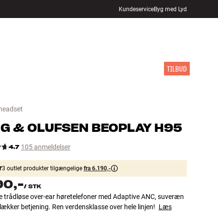
Kundeservice
Byg med Lyd
FIND BUTIK
LOG IND
KURV
INSPIRATION
MÆRKER
NYHEDER
TILBUD
 headset
G & OLUFSEN
BEOPLAY H95
4.7
105 anmeldelser
T
3 outlet produkter tilgængelige
fra 6.190,-
90,-
/
STK
ve trådløse over-ear høretelefoner med Adaptive ANC, suveræn
 lækker betjening. Ren verdensklasse over hele linjen!
Læs