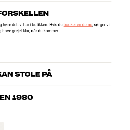
 FORSKELLEN
g høre det, vi har i butikken. Hvis du
booker en demo
, sørger vi
og have grejet klar, når du kommer
AN STOLE PÅ
, som kender produkterne og brænder for den gode lyd til både
drømmer om – så finder vi den løsning, der passer bedst til
EN 1980
jemmebio og TV er håndplukket kvalitet, der er bygget til at
pengepung og miljøet.