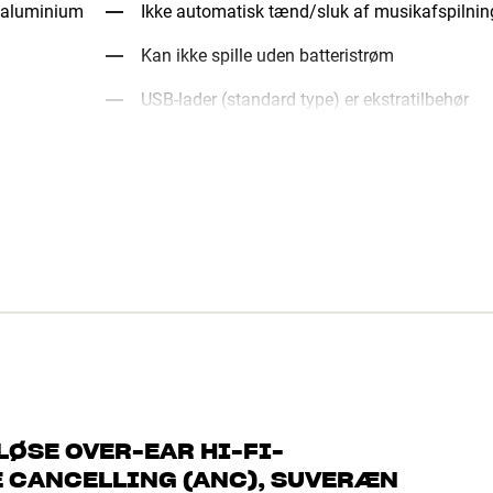
g aluminium
Ikke automatisk tænd/sluk af musikafspilnin
Kan ikke spille uden batteristrøm
USB-lader (standard type) er ekstratilbehør
LØSE OVER-EAR HI-FI-
 CANCELLING (ANC), SUVERÆN