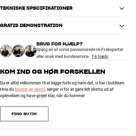
TEKNISKE SPECIFIKATIONER
GRATIS DEMONSTRATION
PRODUKTDATA
Kabellængde (m)
5
BRUG FOR HJÆLP?
Spørg en af vores passionerede Hi-Fi eksperter
DIMENSIONER OG DESIGN
eller snak med kundeservice.
Få hjælp
Farve
Grå
Model / Variant
5 meter
KOM IND OG HØR FORSKELLEN
Vægt (kg)
0,38
Vægt emballage (kg)
0,38
Du er altid velkommen til at kigge forbi og høre det, vi har i butikken.
8 x 5 x 22 cm (bredde x højde x
Hvis du
booker en demo
, sørger vi for at gøre lidt ekstra ud af
Mål (emballage)
dybde)
oplevelsen og have grejet klar, når du kommer
GENERELLE EGENSKABER
FIND BUTIK
Kategori :
Farve :
Tilslutning :