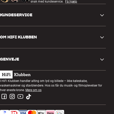
snak med kundeservice.
Få hjælp
KUNDESERVICE
Kontakt os
OM HIFI KLUBBEN
Spørgsmål og svar
Retur og reklamation
Find butik
Fortryd ordre
GENVEJE
Om os
Levering
Kundeklub
Gavekort
Handelsbetingelser
Lytteaften
I HiFi Klubben handler alting om lyd og billede – ikke køleskabe,
Byg med lyd
vaskemaskiner og stavblendere. Hos os får du musik- og filmoplevelser for
Privatlivspolitik
Konkurrencer
hver eneste krone.
Mere om os
Montering og installation
Job i HiFi Klubben
Lej en SOUNDBOKS
Retur af el-affald