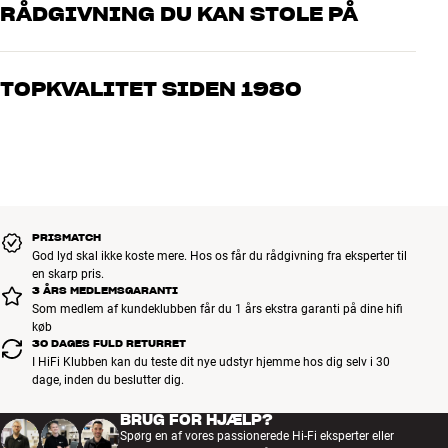
RÅDGIVNING DU KAN STOLE PÅ
Kabel længde :
Stereo-minijack-forlænger Farve: Grå
Vores medarbejdere er ægte entusiaster, som kender produkterne
og brænder for den gode lyd til både musik og hjemmebio. Fortæl
TOPKVALITET SIDEN 1980
os, hvad du drømmer om – så finder vi den løsning, der passer
bedst til dig og dit budget
Alle HiFi Klubbens produkter til musik, hjemmebio og TV er
håndplukket kvalitet, der er bygget til at holde i årevis. Det er godt
for både din pengepung og miljøet.
BOOK EN EKSPERT
PRISMATCH
God lyd skal ikke koste mere. Hos os får du rådgivning fra eksperter til
en skarp pris.
3 ÅRS MEDLEMSGARANTI
Som medlem af kundeklubben får du 1 års ekstra garanti på dine hifi
køb
30 DAGES FULD RETURRET
I HiFi Klubben kan du teste dit nye udstyr hjemme hos dig selv i 30
dage, inden du beslutter dig.
BRUG FOR HJÆLP?
Spørg en af vores passionerede Hi-Fi eksperter eller