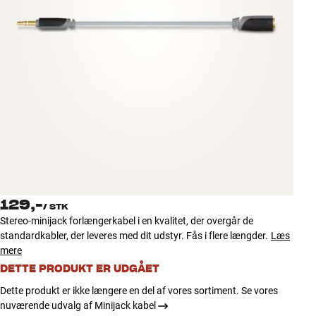
Tilbehør
INSPIRATION
MÆRKER
NYHEDER
TILBUD
Find Butik
129,-
Kundeservice
/
STK
Stereo-minijack forlængerkabel i en kvalitet, der overgår de
Log ind
standardkabler, der leveres med dit udstyr. Fås i flere længder.
Læs
Kundeservice
mere
Byg med Lyd
DETTE PRODUKT ER UDGÅET
Dette produkt er ikke længere en del af vores sortiment. Se vores
nuværende udvalg af Minijack kabel