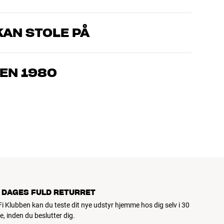
AN STOLE PÅ
, som kender produkterne og brænder for den gode lyd til både
drømmer om – så finder vi den løsning, der passer bedst til
EN 1980
jemmebio og TV er håndplukket kvalitet, der er bygget til at
pengepung og miljøet.
 DAGES FULD RETURRET
iFi Klubben kan du teste dit nye udstyr hjemme hos dig selv i 30
e, inden du beslutter dig.