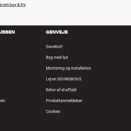
e om buy & try
LUBBEN
GENVEJE
Gavekort
Byg med lyd
Montering og installation
Lej en SOUNDBOKS
Retur af el-affald
ben
Produktanmeldelser
Cookies