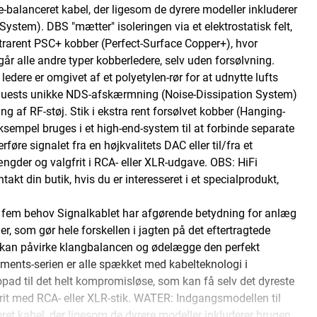
e-balanceret kabel, der ligesom de dyrere modeller inkluderer
stem). DBS "mætter" isoleringen via et elektrostatisk felt,
ultrarent PSC+ kobber (Perfect-Surface Copper+), hvor
går alle andre typer kobberledere, selv uden forsølvning.
ledere er omgivet af et polyetylen-rør for at udnytte lufts
oQuests unikke NDS-afskærmning (Noise-Dissipation System)
ing af RF-støj. Stik i ekstra rent forsølvet kobber (Hanging-
 eksempel bruges i et high-end-system til at forbinde separate
rføre signalet fra en højkvalitets DAC eller til/fra et
ængder og valgfrit i RCA- eller XLR-udgave. OBS: HiFi
akt din butik, hvis du er interesseret i et specialprodukt,
l fem behov Signalkablet har afgørende betydning for anlæg
er, som gør hele forskellen i jagten på det eftertragtede
alg kan påvirke klangbalancen og ødelægge den perfekt
lements-serien er alle spækket med kabelteknologi i
pad til det helt kompromisløse, som kan få selv det dyreste
frit med RCA- eller XLR-stik. WATER: Indgangsmodellen til
ret kabel, der ligesom de dyrere modeller inkluderer brugen