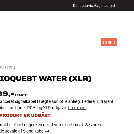
Kundeservice
Byg med Lyd
FIND BUTIK
LOG IND
KURV
INSPIRATION
MÆRKER
NYHEDER
TILBUD
bel
(sæt)
IOQUEST
WATER (XLR)
99,-
/
SÆT
nceret signalkabel til ægte audiofile anlæg. Ledere i ultrarent
ber, fås både i RCA- og XLR-udgave.
Læs mere
 PRODUKT ER UDGÅET
dukt er ikke længere en del af vores sortiment. Se vores
e udvalg af Signalkabel