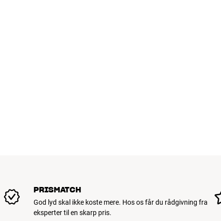
Mere fra AudioQuest
Vægt (kg)
0,09
Vægt emballage (kg)
1,09
Mål (emballage)
25 x 8 x 36 cm (bredde x højd
GENERELLE EGENSKABER
Farve : Sort/blå
Tilslutning : RCA eller XLR
Ledermateriale : Massivt PSC+ kobber (Perfect-Surface Copper+)
Afskærmning : 6-lags kulstof-baseret NDS (Noise-Dissipation System)
Kabel længde : 0,75 / 1 / 1,5 / 2 / 3 meter
Type : Analogt signalkabel
DBS (Dielectric-Bias System)
Triple-balanceret ledergeometri
Air-Tube isolering i polyetylen
Koldsvejsede stik i ekstra rent kobber (Pure Red Copper) med forsølvede 
OBS: HiFi Klubben kan levere store dele af sortimentet fra AudioQuest. Kon
PRISMATCH
er vist på vores hjemmeside.
God lyd skal ikke koste mere. Hos os får du rådgivning fra
eksperter til en skarp pris.