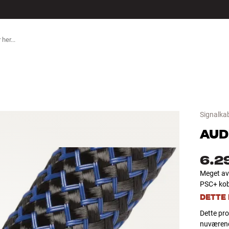
TILBEHØR
Signalka
AUD
6.2
Meget ava
PSC+ kob
DETTE
Dette pro
nuværend