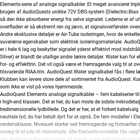
Elements-serie af analoge signalkabler. Et meget avanceret tripl
brugen af AudioQuests unikke 72V DBS-system (Dielectric-Bias Sy
så den ikke absorberer energi fra selve signalet. Lederne er af 
overfladen er så ekstremt ren og jævn, at signaloverførslen over
Andre eksklusive detaljer er Air-Tube isoleringen, hvor de enkelte 
suveræne egenskaber som elektrisk isoleringsmateriale. Audi
er i hele 6 lag og beskytter signalet yderst effektivt mod indstrål
Silver) er blandt de utallige andre lækre detaljer. Water kan for
for- og effekttrin. Det vil også være et fremragende valg til at ove
tilsvarende RIAA-trin. AudioQuest Water signalkabel fås i flere l
Klubben kan levere store dele af sortimentet fra AudioQuest. Kont
som ikke er vist på vores hjemmeside.
AudioQuest Elements analoge signalkabler – fem kabelserier ti
i high-end klassen. Det er her, du kan miste de sidste mikrodetalj
tredimensionelle lydbillede. Og det er her, at et forkert kabelv
neutrale lyd, du har betalt dyrt for at opnå. De fem modeller i E
verdensklasse. Niveauet starter ved fremragende og fortsætter o
anlæg til at yde sit maksimale. Alle Elements-modeller fås valg
den eksklusive Elements-serie. Et meget avanceret triple-balance