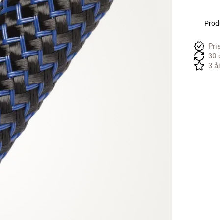
Produ
Pri
30 
3 å