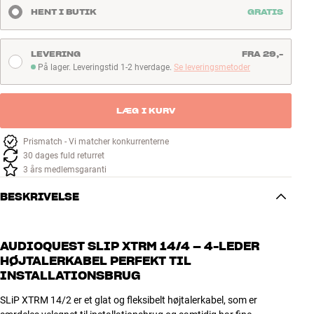
HENT I BUTIK
GRATIS
LEVERING
FRA 29,-
På lager. Leveringstid 1-2 hverdage.
Se leveringsmetoder
På lager. Leveringstid 1-2 hverdage
LÆG I KURV
Prismatch - Vi matcher konkurrenterne
30 dages fuld returret
3 års medlemsgaranti
BESKRIVELSE
AUDIOQUEST SLIP XTRM 14/4 – 4-LEDER
HØJTALERKABEL PERFEKT TIL
INSTALLATIONSBRUG
SLiP XTRM 14/2 er et glat og fleksibelt højtalerkabel, som er