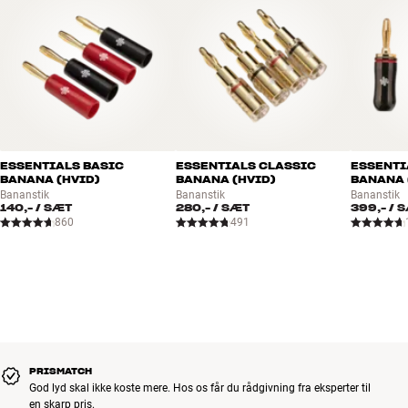
ESSENTIALS BASIC
ESSENTIALS CLASSIC
ESSENTI
BANANA (HVID)
BANANA (HVID)
BANANA 
Bananstik
Bananstik
Bananstik
140,-
/ SÆT
280,-
/ SÆT
399,-
/ 
860
491
PRISMATCH
God lyd skal ikke koste mere. Hos os får du rådgivning fra eksperter til
en skarp pris.