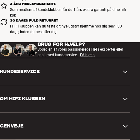
3 ÅRS MEDLEMSGARANTI
Som medlem af kundeklubben får du 1 års ekstra garanti på dine hifi
køb
30 DAGES FULD RETURRET
I HiFi Klubben kan du teste dit nye udstyr hjemme hos dig selv i 30
dage, inden du beslutter dig.
BRUG FOR HJÆLP?
Spørg en af vores passionerede Hi-Fi eksperter eller
snak med kundeservice.
Få hjælp
KUNDESERVICE
Kontakt os
OM HIFI KLUBBEN
Spørgsmål og svar
Retur og reklamation
Find butik
Fortryd ordre
GENVEJE
Om os
Levering