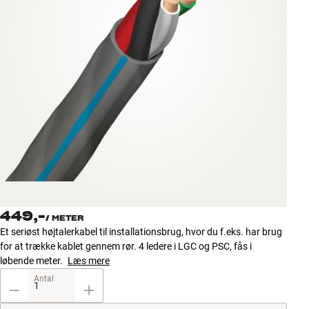
Tilbehør
INSPIRATION
MÆRKER
NYHEDER
TILBUD
Find Butik
Kundeservice
449,-
Log ind
/
METER
Kundeservice
Et seriøst højtalerkabel til installationsbrug, hvor du f.eks. har brug
Byg med Lyd
for at trække kablet gennem rør. 4 ledere i LGC og PSC, fås i
løbende meter.
Læs mere
Antal