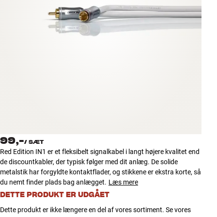
Tilbehør
INSPIRATION
MÆRKER
NYHEDER
TILBUD
Find Butik
99,-
Kundeservice
/
SÆT
Red Edition IN1 er et fleksibelt signalkabel i langt højere kvalitet end
Log ind
de discountkabler, der typisk følger med dit anlæg. De solide
Kundeservice
metalstik har forgyldte kontaktflader, og stikkene er ekstra korte, så
Byg med Lyd
du nemt finder plads bag anlægget.
Læs mere
DETTE PRODUKT ER UDGÅET
Dette produkt er ikke længere en del af vores sortiment. Se vores