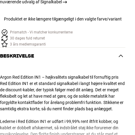
nuværende udvalg af Signalkabel
Produktet er ikke længere tilgængeligt i den valgte farve/variant
Prismatch - Vi matcher konkurrenterne
30 dages fuld returret
3 års medlemsgaranti
BESKRIVELSE
Argon Red Edition IN1 – højkvalitets signalkabel til fornuftig pris
Red Edition IN1 er et standard signalkabel i langt højere kvalitet end
de discount-kabler, der typisk følger med dit anlæg. Det er meget
fleksibelt og let at have med at gøre, og de solide metalstik har
forgyldte kontaktflader for årelang problemfri funktion. Stikkene er
samtidig ekstra korte, så du nemt finder plads bag anlægget.
Lederne i Red Edition IN1 er udført i 99,99% rent iltfrit kobber, og
kablet er dobbelt afskærmet, så indstrålet støj ikke forurener din
musikoplevelse. Den flotte finish understreger, at du står med et