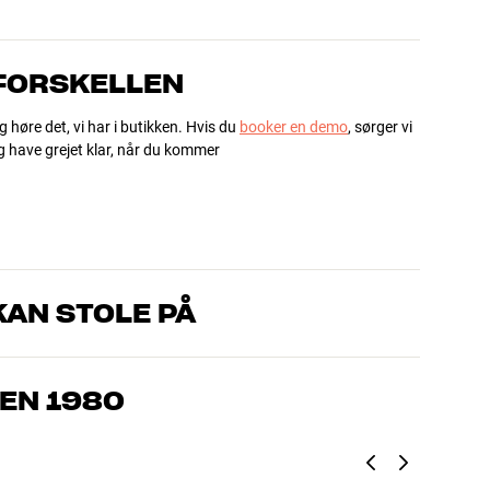
 FORSKELLEN
g høre det, vi har i butikken. Hvis du
booker en demo
, sørger vi
og have grejet klar, når du kommer
AN STOLE PÅ
, som kender produkterne og brænder for den gode lyd til både
drømmer om – så finder vi den løsning, der passer bedst til
EN 1980
jemmebio og TV er håndplukket kvalitet, der er bygget til at
pengepung og miljøet.