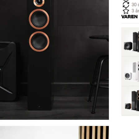
30 
3 å
VAREN