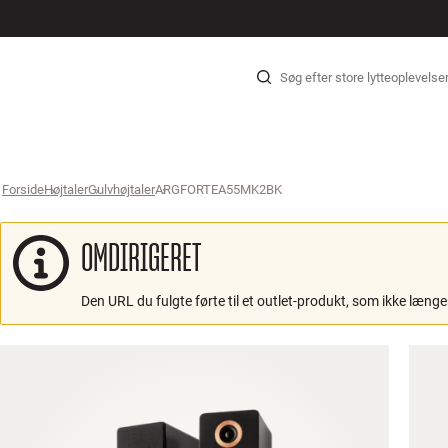
HI-FI
HØJTALER
PLADESPILLER
HØRETELEFONER
SURROUND
TV
SYSTEMER
KABLER
Gå til indhold
Forside
Højtaler
›
Gulvhøjtaler
›
ARGFORTEA55MK2BK
›
OMDIRIGERET
Den URL du fulgte førte til et outlet-produkt, som ikke længer