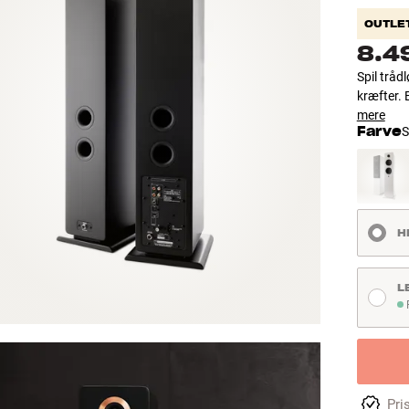
OUTLE
8.4
Spil tråd
kræfter. 
mere
Farve
S
H
L
P
Pri