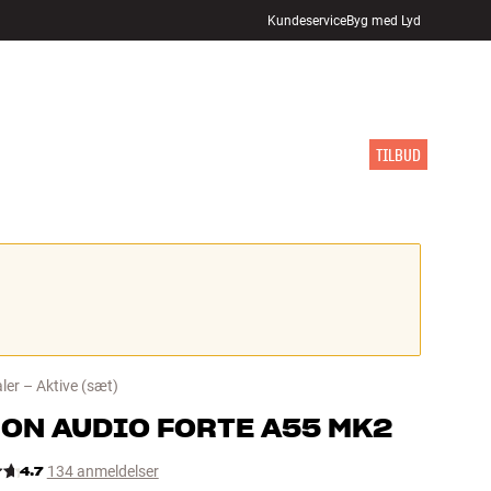
Kundeservice
Byg med Lyd
FIND BUTIK
LOG IND
KURV
INSPIRATION
MÆRKER
NYHEDER
TILBUD
ler – Aktive
(sæt)
ON AUDIO
FORTE A55 MK2
4.7
134 anmeldelser