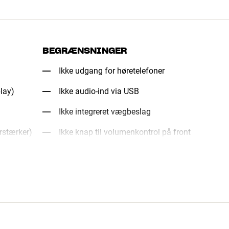
BEGRÆNSNINGER
Ikke udgang for høretelefoner
lay)
Ikke audio-ind via USB
Ikke integreret vægbeslag
orstærker)
Ikke knap til volumenkontrol på front