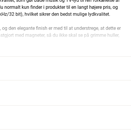
kvalitet, som gør både musik og TV-lyd til ren forkælelse af
normalt kun finder i produkter til en langt højere pris, og
z/32 bit), hvilket sikrer den bedst mulige lydkvalitet.
g den elegante finish er med til at understrege, at dette er
stgjort med magneter, så du ikke skal se på grimme huller,
elig stue med lyd af meget høj kvalitet. Hvis du alligevel
 bassen med en separat subwoofer, for eksempel Argon Audios
ILLER
styre lydstyrken fra din eksisterende TV-fjernbetjening. Så har
uk kører det helt af sig selv. Du skal ikke spekulere på
bwoofer, Pre-out, Analog RCA, Minijack/AUX
104
tilslutte en ganske almindelig pladespiller, og via
24