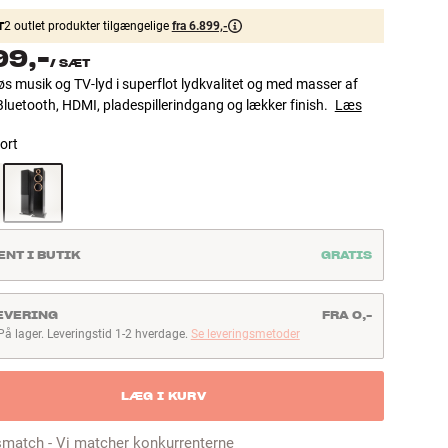
T
2 outlet produkter tilgængelige
fra 6.899,-
99,-
/
SÆT
løs musik og TV-lyd i superflot lydkvalitet og med masser af
Bluetooth, HDMI, pladespillerindgang og lækker finish.
Læs
ort
ENT I BUTIK
GRATIS
EVERING
FRA 0,-
På lager. Leveringstid 1-2 hverdage.
Se leveringsmetoder
å lager. Leveringstid 1-2 hverdage
LÆG I KURV
smatch - Vi matcher konkurrenterne