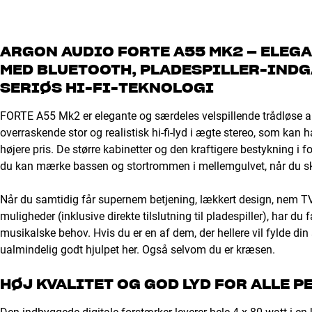
ARGON AUDIO FORTE A55 MK2 – ELEG
MED BLUETOOTH, PLADESPILLER-INDG
SERIØS HI-FI-TEKNOLOGI
FORTE A55 Mk2 er elegante og særdeles velspillende trådløse akt
overraskende stor og realistisk hi-fi-lyd i ægte stereo, som kan 
højere pris. De større kabinetter og den kraftigere bestykning i 
du kan mærke bassen og stortrommen i mellemgulvet, når du sk
Når du samtidig får supernem betjening, lækkert design, nem TV
muligheder (inklusive direkte tilslutning til pladespiller), har du 
musikalske behov. Hvis du er en af dem, der hellere vil fylde di
ualmindelig godt hjulpet her. Også selvom du er kræsen.
HØJ KVALITET OG GOD LYD FOR ALLE 