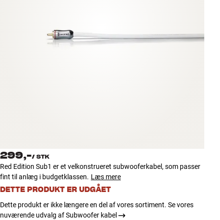
Tilbehør
INSPIRATION
MÆRKER
NYHEDER
TILBUD
Find Butik
Kundeservice
299,-
Log ind
/
STK
Kundeservice
Red Edition Sub1 er et velkonstrueret subwooferkabel, som passer
Byg med Lyd
fint til anlæg i budgetklassen.
Læs mere
DETTE PRODUKT ER UDGÅET
Dette produkt er ikke længere en del af vores sortiment. Se vores
nuværende udvalg af Subwoofer kabel