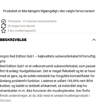
Produktet er ikke længere tilgængeligt i den valgte farve/variant
Prismatch - Vi matcher konkurrenterne
30 dages fuld returret
3 års medlemsgaranti
BESKRIVELSE
Argon Red Edition Sub1 – højkvalitets subwooferkabel til fornuftig
pris
Red Edition Sub1 er et velkonstrueret subwooferkabel, som passer
fint til anlæg i budgetklassen. Det er meget fleksibelt og let at have
med at gøre, og de solide metalstik har forgyldte kontaktflader for
årelang problemfri funktion. Lederne er udført i 99,99% rent iltfrit
kobber, og kablet er dobbelt afskærmet, så indstrålet støj fra
strømkabler m.m. ikke forurener din musikoplevelse. Den flotte
finish understreger, at du står med et seriøst kvalitetsprodukt i
hånden.