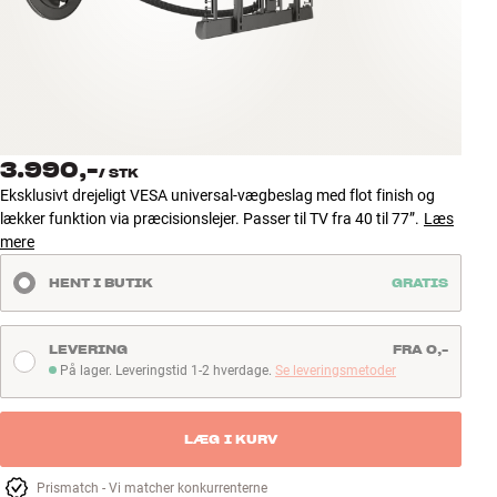
Tilbehør
INSPIRATION
MÆRKER
3.990,-
/
STK
NYHEDER
Eksklusivt drejeligt VESA universal-vægbeslag med flot finish og
lækker funktion via præcisionslejer. Passer til TV fra 40 til 77”.
Læs
TILBUD
mere
HENT I BUTIK
GRATIS
Find Butik
Kundeservice
Log ind
LEVERING
FRA 0,-
Kundeservice
På lager. Leveringstid 1-2 hverdage.
Se leveringsmetoder
På lager. Leveringstid 1-2 hverdage
Byg med Lyd
LÆG I KURV
Prismatch - Vi matcher konkurrenterne