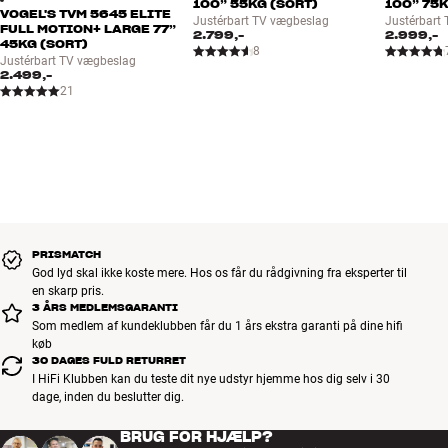
100” 55KG (SORT)
100” 75K
VOGEL'S TVM 5645 ELITE
Justérbart TV vægbeslag
Justérbart
FULL MOTION+ LARGE 77”
2.799,-
2.999,-
45KG (SORT)
8
Justérbart TV vægbeslag
2.499,-
21
PRISMATCH
God lyd skal ikke koste mere. Hos os får du rådgivning fra eksperter til
en skarp pris.
3 ÅRS MEDLEMSGARANTI
Som medlem af kundeklubben får du 1 års ekstra garanti på dine hifi
køb
30 DAGES FULD RETURRET
I HiFi Klubben kan du teste dit nye udstyr hjemme hos dig selv i 30
dage, inden du beslutter dig.
BRUG FOR HJÆLP?