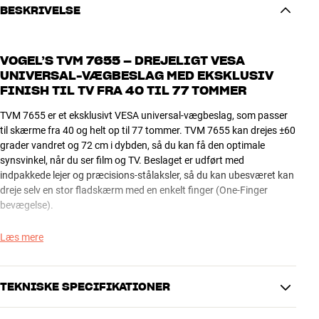
BESKRIVELSE
VOGEL’S TVM 7655 – DREJELIGT VESA
UNIVERSAL-VÆGBESLAG MED EKSKLUSIV
FINISH TIL TV FRA 40 TIL 77 TOMMER
TVM 7655 er et eksklusivt VESA universal-vægbeslag, som passer
til skærme fra 40 og helt op til 77 tommer. TVM 7655 kan drejes ±60
grader vandret og 72 cm i dybden, så du kan få den optimale
synsvinkel, når du ser film og TV. Beslaget er udført med
indpakkede lejer og præcisions-stålaksler, så du kan ubesværet kan
dreje selv en stor fladskærm med en enkelt finger (One-Finger
bevægelse).
LÆKKERT UDFØRT I ALLE DETALJER
Læs mere
TV-beslag er ofte pænest, når de er godt gemt væk bag skærmen.
TVM 7655 et derimod godt kompromis mellem design og
TEKNISKE SPECIFIKATIONER
funktionalitet. Beslaget monteres på væggen med et rundt dæksel,
og alle synlige led er afrundede i kanterne for et lækkert look.