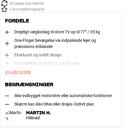
30 dages fuld returret
3 års medlemsgaranti
FORDELE
Drejeligt vægbeslag til store TV op til 77” / 35 kg
One-Finger bevægelse via indpakkede lejer og
præcisions-stålaksler
Eksklusivt og solidt design
Kan trækkes op til 72 cm ud fra væg
Vis alle fordele
BEGRÆNSNINGER
Ikke indbygget motordrev eller automatiske funktioner
Skærm kan ikke tiltes eller drejes i lodret plan
MARTIN H.
Hillerød