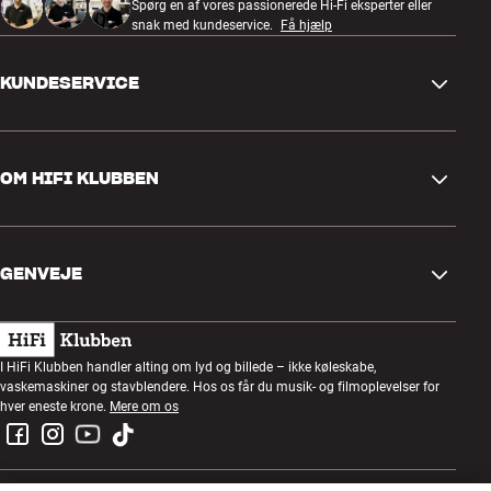
Spørg en af vores passionerede Hi-Fi eksperter eller
snak med kundeservice.
Få hjælp
KUNDESERVICE
Kontakt os
OM HIFI KLUBBEN
Spørgsmål og svar
Retur og reklamation
Find butik
Fortryd ordre
GENVEJE
Om os
Levering
Kundeklub
Gavekort
Handelsbetingelser
Lytteaften
I HiFi Klubben handler alting om lyd og billede – ikke køleskabe,
Byg med lyd
vaskemaskiner og stavblendere. Hos os får du musik- og filmoplevelser for
Privatlivspolitik
Konkurrencer
hver eneste krone.
Mere om os
Montering og installation
Job i HiFi Klubben
Lej en SOUNDBOKS