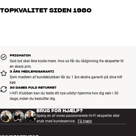
og brænder for den gode lyd til både musik og hjemmebio. Fortæl
TOPKVALITET SIDEN 1980
os, hvad du drømmer om – så finder vi den løsning, der passer
bedst til dig og dit budget
Alle HiFi Klubbens produkter til musik, hjemmebio og TV er
håndplukket kvalitet, der er bygget til at holde i årevis. Det er godt
for både din pengepung og miljøet.
BOOK EN EKSPERT
PRISMATCH
God lyd skal ikke koste mere. Hos os får du rådgivning fra eksperter til
en skarp pris.
3 ÅRS MEDLEMSGARANTI
Som medlem af kundeklubben får du 1 års ekstra garanti på dine hifi
køb
30 DAGES FULD RETURRET
I HiFi Klubben kan du teste dit nye udstyr hjemme hos dig selv i 30
dage, inden du beslutter dig.
BRUG FOR HJÆLP?
Spørg en af vores passionerede Hi-Fi eksperter eller
snak med kundeservice.
Få hjælp