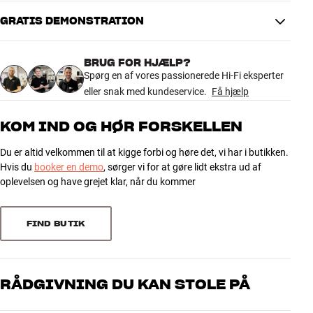
GRATIS DEMONSTRATION
5.0
BRUG FOR HJÆLP?
1 anmeldelse
Spørg en af vores passionerede Hi-Fi eksperter
eller snak med kundeservice.
Få hjælp
5
1
KOM IND OG HØR FORSKELLEN
4
0
Du er altid velkommen til at kigge forbi og høre det, vi har i butikken.
3
0
Hvis du
booker en demo
, sørger vi for at gøre lidt ekstra ud af
2
0
oplevelsen og have grejet klar, når du kommer
1
0
FIND BUTIK
Sorter efter
RÅDGIVNING DU KAN STOLE PÅ
Vores medarbejdere er ægte entusiaster, som kender produkterne