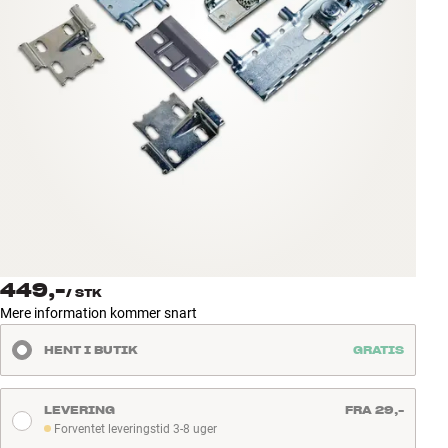
Tilbehør
INSPIRATION
MÆRKER
NYHEDER
TILBUD
Find Butik
449,-
Kundeservice
/
STK
Mere information kommer snart
Log ind
Kundeservice
HENT I BUTIK
GRATIS
Byg med Lyd
LEVERING
FRA 29,-
Forventet leveringstid 3-8 uger
Forventet leveringstid 3-8 uger