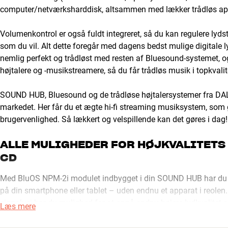
computer/netværksharddisk, altsammen med lækker trådløs app
Volumenkontrol er også fuldt integreret, så du kan regulere lyds
som du vil. Alt dette foregår med dagens bedst mulige digitale l
nemlig perfekt og trådløst med resten af Bluesound-systemet, og 
højtalere og -musikstreamere, så du får trådløs musik i topkvalite
SOUND HUB, Bluesound og de trådløse højtalersystemer fra DALI
markedet. Her får du et ægte hi-fi streaming musiksystem, som gi
brugervenlighed. Så lækkert og velspillende kan det gøres i dag!
ALLE MULIGHEDER FOR HØJKVALITETS
CD
Med BluOS NPM-2i modulet indbygget i din SOUND HUB har du 
på din smartphone eller tablet – uden endnu et apparat i reolen
signalvej har du mulighed for at opnå endnu højere lydkvalite
Læs mere
streamingtjenester – f.eks. TIDAL HiFi eller Qobuz – understøtte
der er endnu bedre end CD.