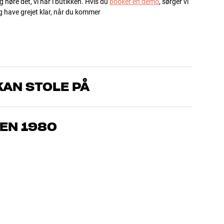
g høre det, vi har i butikken. Hvis du
booker en demo
, sørger vi
og have grejet klar, når du kommer
AN STOLE PÅ
, som kender produkterne og brænder for den gode lyd til både
drømmer om – så finder vi den løsning, der passer bedst til
EN 1980
jemmebio og TV er håndplukket kvalitet, der er bygget til at
pengepung og miljøet.