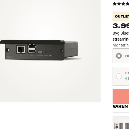
OUTLE
3.9
Byg Blue
streaming
monterin
H
L
P
VAREN