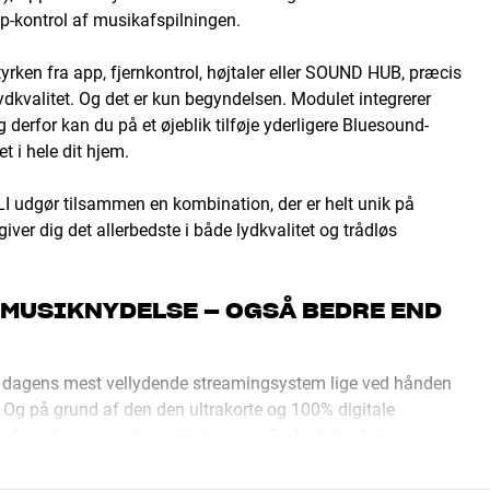
-kontrol af musikafspilningen.
tyrken fra app, fjernkontrol, højtaler eller SOUND HUB, præcis
ydkvalitet. Og det er kun begyndelsen. Modulet integrerer
derfor kan du på et øjeblik tilføje yderligere Bluesound-
t i hele dit hjem.
 udgør tilsammen en kombination, der er helt unik på
ver dig det allerbedste i både lydkvalitet og trådløs
 MUSIKNYDELSE – OGSÅ BEDRE END
dagens mest vellydende streamingsystem lige ved hånden
. Og på grund af den den ultrakorte og 100% digitale
t end med en separat musikstreamer. De bedste af dagens
r også højopløst 24-bit lyd, så du kan opnå en lydkvalitet,